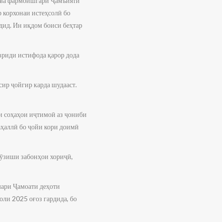
ӣ ва фармоишгари Ҷамъияти
р корхонаи истеҳсолӣ бо
дид. Ин иқдом боиси беҳтар
вриди истифода қарор дода
сир ҷойгир карда шудааст.
и соҳаҳои иҷтимоӣ аз ҷониби
аҳаллӣ бо ҷойи кори доимӣ
мӯзиши забонҳои хориҷӣ,
мари Ҷамоати деҳоти
ли 2025 оғоз гардида, бо