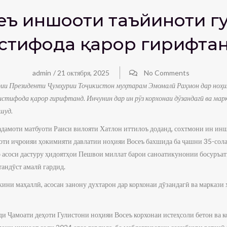
сеъ иншооти таъйиноти г
стифода қарор гирифта
admin
/
21 октября, 2025
No Comments
рии Президенти Ҷумҳурии Тоҷикистон муҳтарам Эмомалӣ Раҳмон дар ноҳ
истифода қарор гирифтанд. Инчунин дар ин рӯз корхонаи дӯзандагӣ ва ма
шуд.
адамоти матбуоти Раиси вилояти Хатлон иттилоъ доданд, сохтмони ин ин
ти иҷроияи ҳокимияти давлатии ноҳияи Восеъ бахшида ба ҷашни 35-сол
 асоси дастуру ҳидоятҳои Пешвои миллат барои саноатикунонии босуръат
андӯст амалӣ гардид.
кини маҳаллӣ, асосан занону духтарон дар корхонаи дӯзандагӣ ва маркази
и Ҷамоати деҳоти Гулистони ноҳияи Восеъ корхонаи истеҳсоли бетон ва к