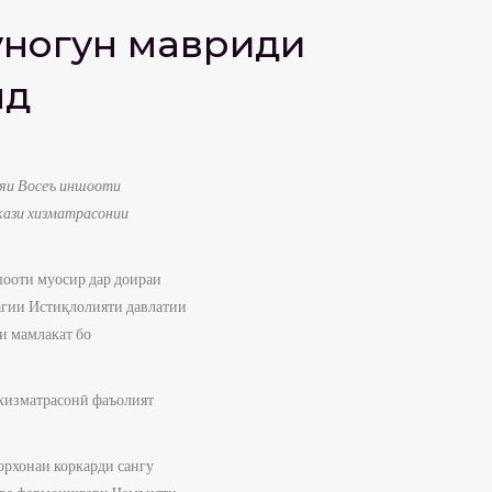
уногун мавриди
нд
ияи Восеъ иншооти
ркази хизматрасонии
шооти муосир дар доираи
агии Истиқлолияти давлатии
и мамлакат бо
 хизматрасонӣ фаъолият
орхонаи коркарди сангу