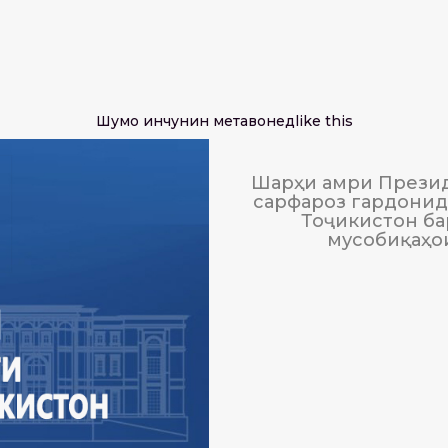
Шумо инчунин метавонед
like this
Шарҳи амри Презид
сарфароз гардонида
Тоҷикистон ба
мусобиқаҳо