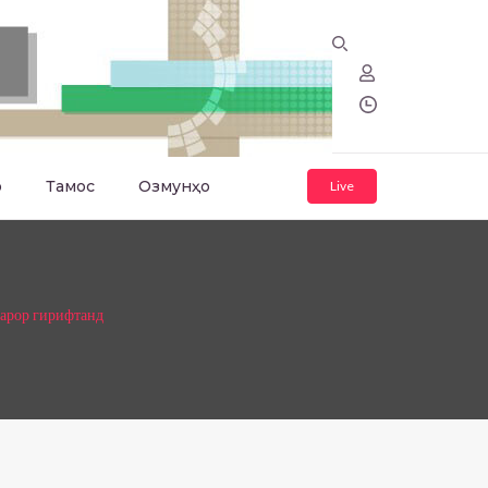
о
Тамос
Озмунҳо
Live
қарор гирифтанд