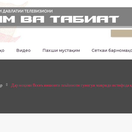
ҳо
Видео
Пахши мустақим
Сеткаи барномаҳ
ар
Дар ноҳияи Восеъ иншооти таъйиноти гуногун мавриди истифода 