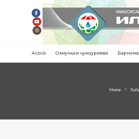
Асосӣ
Озмунҳои ҷумҳуриявӣ
Барнома
Home
Хаб