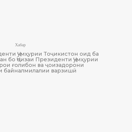
Хабар
енти Ҷумҳурии Тоҷикистон оид ба
М
н бо Ҷоизаи Президенти Ҷумҳурии
Тоҷики
рои ғолибон ва ҷоизадорони
и байналмилалии варзишӣ