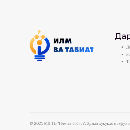
Дар
Да
Р
Т
© 2021 МД ТВ "Илм ва Табиат". Ҳамаи ҳуқуқҳо маҳфуз ас