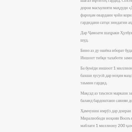
шағал ифтитоҳ гардид. Сохт
дорои масъулияти маҳдуди «Д
фароҳам овардани ҷойи кори 
гардидани сатҳи зиндагии аҳ
Дар Ҷамоати шаҳраки Ҳулбук
шуд.
Бино аз ду ошёна иборат буд
Иншоот тибқи талаботи замо
Ба бунёди иншоот 1 миллион
бахши хусусӣ дар ноҳия маҳ
таъмин гардид.
Мақсад аз таъсиси маркази 
баланд бардоштани савияи д
Ҳамчунин имрӯз дар доираи 
Миралиободи ноҳияи Восеъ к
маблағи 1 миллиону 200 ҳазо