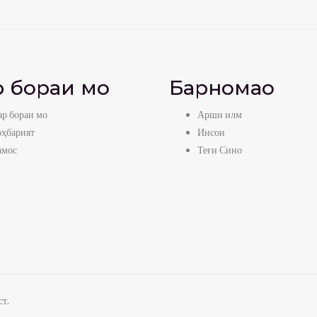
 бораи мо
Барномаҳо
р бораи мо
Арши илм
оҳбарият
Инсон
амос
Теғи Сино
т.