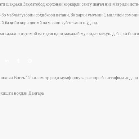
ти шаҳраки Заҳматобод корхонаи коркарди сангу шағал низ мавриди исти
 бо маблағгузории соҳибкори ватанӣ, бо харҷи умумии 1 миллион сомонӣ 
лӣ ба ҷойи кори доимӣ ва маоши хуб таъмин шуданд.
 масъалаҳои иҷтимоӣ ва иқтисодии маҳаллӣ мусоидат мекунад, балки боис
оҳияи Восеъ 12 километр роҳи мумфаршу чароғонро ба истифода доданд
 хишти ноҳияи Данғара