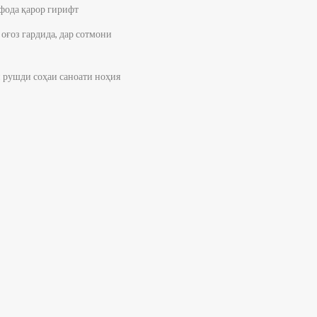
фода қарор гирифт
оғоз гардида, дар сотмони
и рушди соҳаи саноати ноҳия