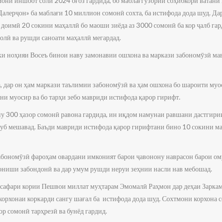
мони иншоот соли 2024 оғоз гардида, бо маблағгузории соҳибкори ватан
алерҷон» ба маблағи 10 миллион сомонӣ сохта, ба истифода дода шуд. Да
доимӣ 20 сокини маҳаллӣ бо маоши зиёда аз 3000 сомонӣ ба кор ҷалб гар
олӣ ва рушди саноати маҳаллӣ мегардад.
и ноҳияи Восеъ бинои наву замонавии ошхона ва маркази забономӯзӣ ма
а, дар он ҳам маркази таълимии забономӯзӣ ва ҳам ошхона бо шароити муо
ни муосир ва бо тарҳи зебо мавриди истифода қарор гирифт.
у 300 ҳазор сомонӣ равона гардида, ин иқдом намунаи равшани дастгири
суб мешавад. Баъди мавриди истифода қарор гирифтани бино 10 сокини м
забономӯзӣ фароҳам овардани имконият барои ҷавонону наврасон барои о
ониши забондонӣ ва дар умум рушди неруи зеҳнии насли нав мебошад.
сафари кории Пешвои миллат муҳтарам Эмомалӣ Раҳмон дар деҳаи Зарка
орхонаи коркарди сангу шағал ба истифода дода шуд. Сохтмони корхона со
р сомонӣ тарҳрезӣ ва бунёд гардид.