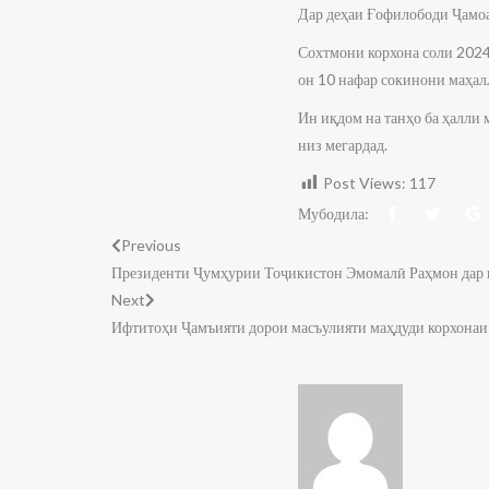
Дар деҳаи Ғофилободи Ҷамоа
Сохтмони корхона соли 2024
он 10 нафар сокинони маҳал
Ин иқдом на танҳо ба ҳалли
низ мегардад.
Post Views:
117
Мубодила:
Previous
Президенти Ҷумҳурии Тоҷикистон Эмомалӣ Раҳмон дар н
Next
Ифтитоҳи Ҷамъияти дорои масъулияти маҳдуди корхонаи