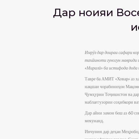
Дар ноҳияи Во
и
Имрӯз дар доираи сафари ко
таъйиноти гуногун мавриди 
«Миралӣ» ба истифода дода 
Тавре ба АМИТ «Ховар» аз х
нақшаи чорабиниҳои Мақомо
Ҷумҳурии Тоҷикистон ва дар
маблағгузории соҳибкори ват
Дар айни замон беш аз 60 со
мекунанд.
Инчунин дар деҳаи Меҳробод