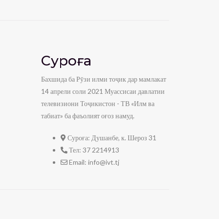
Суроға
Бахшида ба Рӯзи илми тоҷик дар мамлакат
14 апрели соли 2021 Муассисаи давлатии
телевизиони Тоҷикистон - ТВ «Илм ва
табиат» ба фаъолият оғоз намуд.
Суроға:
Душанбе, к. Шероз 31
Тел:
37 2214913
Email:
info@ivt.tj