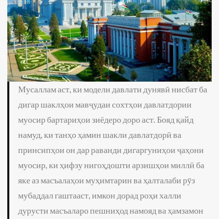
Мусаллам аст, ки модели давлати дунявӣ нисбат ба
дигар шаклҳои мавҷудаи сохтҳои давлатдории
муосир бартариҳои зиёдеро доро аст. Бояд қайд
намуд, ки танҳо ҳамин шакли давлатдорӣ ва
принсипҳои он дар раванди дигаргуниҳои ҷаҳони
муосир, ки ҳифзу нигоҳдошти арзишҳои миллӣ ба
яке аз масъалаҳои муҳимтарин ва ҳалталаби рӯз
мубаддал гаштааст, имкон дорад роҳи халли
дурусти масъаларо пешниҳод намояд ва ҳамзамон