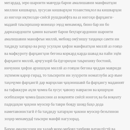
мегардад, зеро шароити мавҷуда барои амалишавии манфиатҳои
миллии кишварҳо, хусусан кишварҳои тозаистиқлол ва кишварҳои
аз нигоҳи иқтисоди-сиёсӣ рушднаёфта ва аз нигоҳи фарҳанги-
маданӣ таъсирпазир монеаҳо эҷод менамояд, бино бар ин бо
дарназардошти ҳамин вазъият барои беҳтаргардонии шароити
амалишавии манофеъи миллӣ, мебояд омӯзишу таҳқиқи самти ин
таҳдиду хатарҳо ва роҳу усулҳои ҳифзи манфиатҳои миллӣ аз ғояҳо
ва мафкуроту фарҳангҳои бегона коркард карда шавад ва пайи эҳёи
фарҳанги миллӣ, арҷгузорӣ ба ёдгориҳои таърихиву бостонӣ,
инчунин ҳифзи арзишҳои миллӣ аз ғояҳои бегона ҷиддан мавриди
эҳтимом қарор гирад, то таъсироти ин зуҳуроти номатлуби аср яъне
таҳоҷуми фарҳангӣ дар марҳилаи ҷаҳонишавӣ ба фарҳангу маданият
ва тафаккури аҳли ҷомеа ба хусус ҷавону наврасон ва қишрҳои
осебпазири ҷомеа (шахсони аз воқеияти сиёсӣ ноогоҳ ва ба воқеату
падидаҳои ҷаҳони муосир ба таври бояду шояд баҳо дода
наметавонистагӣ ё ба таҳдиду хатарҳои ҷахони муосир беэътинои
зоҳир менамуда) таъсири манфӣ нагузорад.
Барои амалисозии ин ҳадаф моро мебояд тарбияи ватандӯстӣ ва