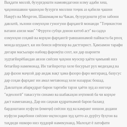
Ваҳдати миллӣ, бузургдошти намояндагони илму адаби хеш,
ҷаҳонишавии ҷашнҳои бузурги миллии тоҷик аз қабили ҷашни
Наврӯз ва Меҳргон, Шашмақом ва Чакан, бузургдошти рӯзи забони
давлатӣ, эълони озмунҳои гуногуни фарҳангӣ монанди “Тоҷикистон
ватани азизи ман” “Фуруғи субҳи донои китоб аст” ва садҳо
озмунҳои соҳавӣ ва корҳои фарҳангӣ-равшаннамоӣ пайваста ба рпоҳ
монда шудааст, ки ин боиси ифтихор ва дастгирист. Ҳамзамон тарафи
дигари масъаларо набояд фаромӯш сохт, ки дар шароити
зудтағйирёбандаи авзои сиёсии ҷаҳони муосир ҳаёти ҷамъияӣ низ
бетағйир намемонад. Ин тағйиротҳо хеле босуръат рух медиҳанд ва
дар фазои маҷозӣ дар андак вақт ҳама фазоро фаро мегиранд, бахусус
дар соҳаи фарҳанг ин амал метавонад хеле назаррас бошад.
Давлатҳои абарқудрат барои тарғиби тарзи ҳаёти худ аз нигоҳи
“идеологӣ” тавассути синамо ва шабакаҳои иҷтимоӣ ба чи корҳое
даст намезананд. Дар ин саҳнаи қудратнамоӣ барои баланд
бардоштани нуфузи (имиҷи) сиёсии худ ва камранг нишон додани
нуфузи рақибони сиёсию-иқтисодии худ ҳатто аз дурӯғу буҳтон ва
таҳдиди ошкоро низ худдорӣ намекунанд. Малоҳат ё латофати