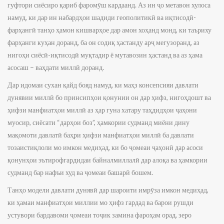
гуфтори сиёсиро қариб фаромӯш кардаанд. Аз ин ҷо метавон хулоса
намуд, ки дар ин набардҳои шадиди геополитикӣ ва иқтисодӣ-
фарҳангӣ танҳо ҳамон кишварҳое дар амон хоҳанд монд, ки таъриху
фарҳанги куҳан доранд, ба он содиқ ҳастанду арҷ мегузоранд, аз
нигоҳи сиёсӣ-иқтисодӣ муқтадир ё мутавозин ҳастанд ва аз ҳама
асосаш – ваҳдати миллӣ доранд.
Дар идомаи сухан қайд бояд намуд, ки маҳз консепсияи давлати
дунявии миллӣ бо принсипҳои қонунии он дар ҳифз, нигоҳдошт ва
ҳифзи манфиатҳои миллӣ аз ҳар гуна хатару таҳдидҳои ҷаҳони
муосир, сиёсати “дарҳои боз”, ҳамкории судманд миёни дину
мақомоти давлатӣ баҳри ҳифзи манфиатҳои миллӣ ба давлати
тозаистиқлоли мо имкон медиҳад, ки бо ҷомеаи ҷаҳонӣ дар асоси
қонунҳои эътирофгардидаи байналмиллалӣ дар алоқа ва ҳамкории
судманд бар нафъи худ ва ҷомеаи башарӣ бошем.
Танҳо модели давлати дунявӣ дар шароити имрӯза имкон медиҳад,
ки ҳамаи манфиатҳои миллии мо ҳифз гардад ва барои рушди
устувори бардавоми ҷомеаи тоҷик замина фароҳам орад, зеро