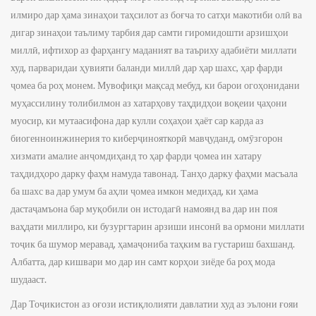
илмиро дар ҳама зинаҳои таҳсилот аз боғча то сатҳи макотиби олӣ ва
дигар зинаҳои таълиму тарбия дар самти гиромидошти арзишҳои
миллӣ, ифтихор аз фарҳангу маданият ва таъриху адабиёти миллати
худ, парваридаи ҳувияти баланди миллӣ дар ҳар шахс, ҳар фарди
ҷомеа ба роҳ монем. Мувофиқи мақсад мебуд, ки барои огоҳонидани
муҳассилину толибилмон аз хатарҳову таҳдидҳои воқеии ҷаҳони
муосир, ки мутаасифона дар кулли соҳаҳои ҳаёт сар карда аз
биогенноинжинерия то киберҷинояткорӣ мавҷуданд, омӯзгорон
хизмати амалие анҷомдиҳанд то ҳар фарди ҷомеа ин хатару
таҳдидҳоро дарку фаҳм намуда тавонад. Танҳо дарку фаҳми масъала
ба шахс ва дар умум ба аҳли ҷомеа имкон медиҳад, ки ҳама
дастаҷамъона бар муқобили он истодагӣ намоянд ва дар ин поя
ваҳдати миллиро, ки бузургтарин арзиши инсонӣ ва ормони миллати
тоҷик ба шумор меравад, ҳамаҷониба таҳким ва густариш бахшанд.
Албатта, дар кишвари мо дар ин самт корҳои зиёде ба роҳ мода
шудааст.
Дар Тоҷикистон аз оғози истиқлолияти давлатии худ аз эълони ғояи