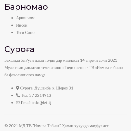
Барномаҳо
Арши илм
Инсон
Теғи Сино
Суроға
Бахшида ба Рӯзи илми тоҷик дар мамлакат 14 апрели соли 2021
Муассисаи давлатии телевизиони Тоҷикистон - ТВ «Илм ва табиат»
ба фаъолият оғоз намуд.
Суроға:
Душанбе, к. Шероз 31
Тел:
37 2214913
Email:
info@ivt.tj
© 2021 МД ТВ "Илм ва Табиат". Ҳамаи ҳуқуқҳо маҳфуз аст.