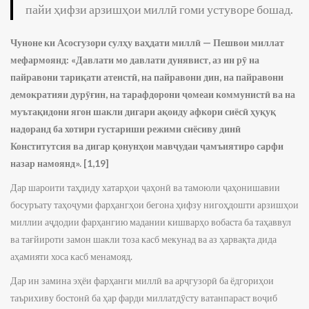
пайи ҳифзи арзишҳои миллӣ гоми устуворе бошад.
Чуноне ки Асосгузори сулҳу ваҳдати миллӣ — Пешвои миллат
мефармоянд: «Давлати мо давлати дунявист, аз ин рӯ на
пайравони тариқати атеистӣ, на пайравони дин, на пайравони
демократияи дурӯғин, на тарафдорони ҷомеаи коммунистӣ ва на
муътақидони ягон шакли дигари ақоиду афкори сиёсӣ ҳуқуқ
надоранд ба хотири густариши режими сиёсиву динӣ
Конститутсия ва дигар қонунҳои мавҷудаи ҷамъиятиро сарфи
назар намоянд». [1,19]
Дар шароити таҳдиду хатарҳои ҷаҳонӣ ва тамоюли ҷаҳонишавии
босуръату таҳоҷуми фарҳангҳои бегона ҳифзу нигоҳдошти арзишҳои
миллии аҷдодии фарҳангию мадании кишварҳо вобаста ба таҳаввул
ва тағйироти замон шакли тоза касб мекунад ва аз ҳарвақта дида
аҳамияти хоса касб менамояд.
Дар ин замина эҳёи фарҳанги миллӣ ва арҷгузорӣ ба ёдгориҳои
таърихиву бостонӣ ба ҳар фарди миллатдӯсту ватанпараст воҷиб