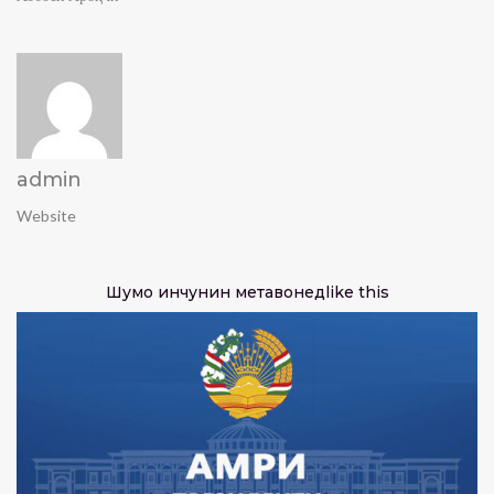
admin
Website
Шумо инчунин метавонед
like this