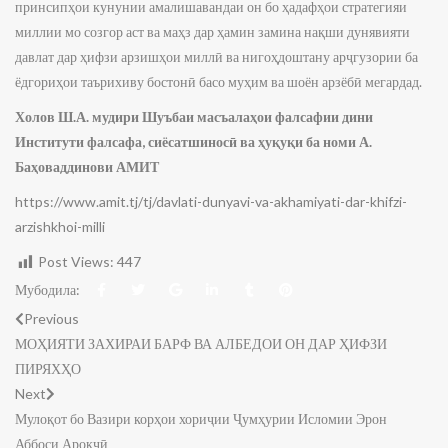
принсипҳои кунунии амалишавандаи он бо ҳадафҳои стратегияи
миллии мо созгор аст ва маҳз дар ҳамин замина нақши дунявияти
давлат дар ҳифзи арзишҳои миллӣ ва нигоҳдоштану арҷгузории ба
ёдгориҳои таърихиву бостонӣ басо муҳим ва шоён арзёбӣ мегардад.
Холов Ш.А. мудири Шуъбаи масъалаҳои фалсафии дини
Институти фалсафа, сиёсатшиносӣ ва ҳуқуқи ба номи А.
Баҳоваддинови АМИТ
https://www.amit.tj/tj/davlati-dunyavi-va-akhamiyati-dar-khifzi-
arzishkhoi-milli
Post Views:
447
Мубодила:
Previous
МОҲИЯТИ ЗАХИРАИ БАРФ ВА АЛБЕДОИ ОН ДАР ҲИФЗИ
ПИРЯХҲО
Next
Мулоқот бо Вазири корҳои хориҷии Ҷумҳурии Исломии Эрон
Аббоси Ароқчӣ