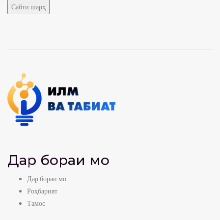
Дар бораи мо
Дар бораи мо
Роҳбарият
Тамос