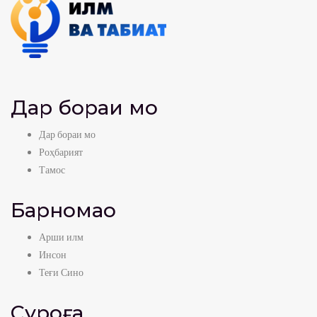
Дар бораи мо
Дар бораи мо
Роҳбарият
Тамос
Барномаҳо
Арши илм
Инсон
Теғи Сино
Суроға