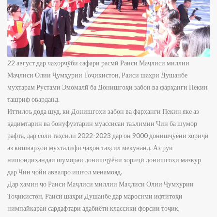
22 август дар чаҳорчӯби сафари расмӣ Раиси Маҷлиси миллии
Маҷлиси Олии Ҷумҳурии Тоҷикистон, Раиси шаҳри Душанбе
муҳтарам Рустами Эмомалӣ ба Донишгоҳи забон ва фарҳанги Пекин
ташриф оварданд.
Иттилоъ дода шуд, ки Донишгоҳи забон ва фарҳанги Пекин яке аз
қадимтарин ва бонуфузтарин муассисаи таълимии Чин ба шумор
рафта, дар соли таҳсили 2022-2023 дар он 9000 донишҷӯёни хориҷӣ
аз кишварҳои мухталифи ҷаҳон таҳсил мекунанд. Аз рӯи
нишондиҳандаи шумораи донишҷӯёни хориҷӣ донишгоҳи мазкур
дар Чин ҷойи аввалро ишғол менамояд.
Дар ҳамин ҷо Раиси Маҷлиси миллии Маҷлиси Олии Ҷумҳурии
Тоҷикистон, Раиси шаҳри Душанбе дар маросими ифтитоҳи
нимпайкараи сардафтари адабиёти классики форсии тоҷик,