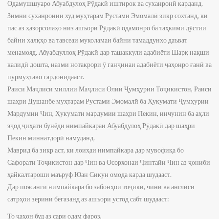
Одамушшуаро Абуабдулоҳ Рӯдакӣ иштирок ва суханронӣ карданд.
Зимни суханронии худ муҳтарам Рустами Эмомалӣ зикр сохтанд, ки
пас аз ҳазорсолаҳо низ ашъори Рӯдакӣ одамонро ба таҳкими дӯстии
байни халқҳо ва тавсеаи муколамаи байни тамаддунҳо даъват
менамояд. Абуабдуллоҳ Рӯдакӣ дар ташаккули адабиёти Шарқ нақши
калидӣ дошта, назми нотакрори ӯ ганҷинаи адабиёти ҷаҳонро ғанӣ ва
пурмуҳтаво гардонидааст.
Раиси Маҷлиси миллии Маҷлиси Олии Ҷумҳурии Тоҷикистон, Раиси
шаҳри Душанбе муҳтарам Рустами Эмомалӣ ба Ҳукумати Ҷумҳурии
Мардумии Чин, Ҳукумати мардумии шаҳри Пекин, инчунин ба аҳли
эҷод ҷиҳати бунёди нимпайкараи Абуабдулоҳ Рӯдакӣ дар шаҳри
Пекин миннатдорӣ намуданд.
Маврид ба зикр аст, ки лоиҳаи нимпайкара дар мувофиқа бо
Сафорати Тоҷикистон дар Чин ва Осорхонаи Ҷинтайи Чин аз ҷониби
ҳайкалтароши маъруф Юан Сикун омода карда шудааст.
Дар поясанги нимпайкара бо забонҳои тоҷикӣ, чинӣ ва англисӣ
сатрҳои зерини бегазанд аз ашъори устод сабт шудааст:
То ҷаҳон буд аз сари одам фароз,