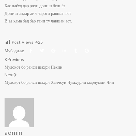
Кас набуд дар роҳи дониш бениёз
Дониш андар дил чароғи равшан аст
В-аз ҳама бад бар тани ту ҷавшан аст.
Post Views:
425
Мубодила:
Previous
Мулоқот бо раиси шаҳри Пекин
Next
Мулоқот бо раиси шаҳри Ханҷоуи Ҷумҳурии мардумии Чин
admin