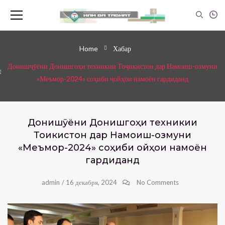
Home
Хабар
Донишҷӯёни Донишгоҳи техникии Тоҷикистон дар Намоиш-озмуни
«Меъмор-2024» соҳиби ҷойҳои намоён гардиданд
Донишҷӯёни Донишгоҳи техникии
Тоҷикистон дар Намоиш-озмуни
«Меъмор-2024» соҳиби ҷойҳои намоён
гардиданд
admin
/
16 декабря, 2024
No Comments