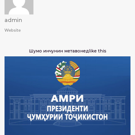
admin
Website
Шумо инчунин метавонед
like this