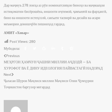
Дар маҷмуъ 278 лоиҳа аз рӯи номинатсияҳои биноҳо ва маҷмааҳои
истиқоматии бисёрошёна, иншооти иҷтимоӣ, ҷамъиятӣ ва фарҳангӣ,
бино ва иншооти истеҳсолӣ, санъати тасвирӣ ва дизайн ва асари
меъмории донишҷӯён пешниҳод гардид.
АМИТ «Ховар»
Post Views:
280
Мубодила:
Previous
МЕҲРГОН ҲАМЧУН ҶАШНИ МИЛЛИИ АҶДОДӢ — БА
ХУРОФОТ ВА Ё ДИНУ ИДЕОЛОГИЯ ПАЙВАСТАГӢ НАДОРАД
Next
Ҷаласаи Шурои Маҷлиси миллии Маҷлиси Олии Ҷумҳурии
Тоҷикистон баргузор мегардад