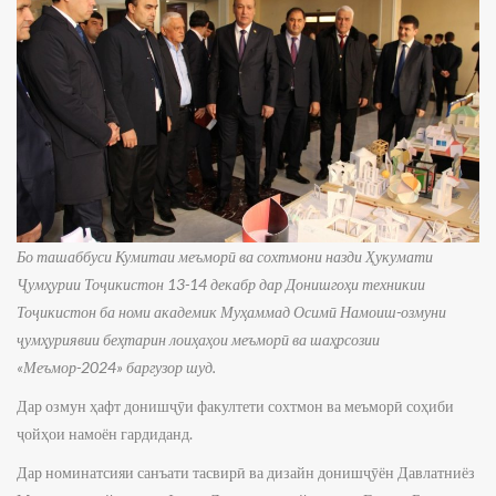
Бо ташаббуси Кумитаи меъморӣ ва сохтмони назди Ҳукумати
Ҷумҳурии Тоҷикистон 13-14 декабр дар Донишгоҳи техникии
Тоҷикистон ба номи академик Муҳаммад Осимӣ Намоиш-озмуни
ҷумҳуриявии беҳтарин лоиҳаҳои меъморӣ ва шаҳрсозии
«Меъмор-2024» баргузор шуд.
Дар озмун ҳафт донишҷӯи факултети сохтмон ва меъморӣ соҳиби
ҷойҳои намоён гардиданд.
Дар номинатсияи санъати тасвирӣ ва дизайн донишҷӯён Давлатниёз