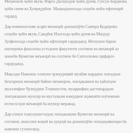
Меҳмонов ҷойи якум, Фароз Дилшодов ҷойи дуюм, Гулсун Бердиева
ҷойи сеюм ва Ҳоҷиқурбон Маҳмадҷонзода соҳиби ҷойи ифтихорӣ
гардид.
Дар номинатсияи асари меъморӣ донишҷӯён Самира Қодирова
соҳиби ҷойи якум, Саидбек Изатзода ҷойи дуюм ва Масрур
Зулфонзода соҳиби ҷойи ифтихорӣ гардиданд. Инчунин барои
иштироки фаъолона устодони факултети сохтмон ва меъморӣ аз
ҷониби Кумитаи меъморӣ ва сохтмон бо Сипоснома сарфароз
гардиданд.
Мақсади Намоиш-озмуни ҷумҳуриявӣ муайян кардани лоиҳаҳои
беҳтарини меъморӣ байни меъморон, лоиҳакашон ва ҳайатҳои
муаллифии Ҷумҳурии Тоҷикистон, муаррифии дастовардҳои
лоиҳакашии муосир ва мустаҳкам намудани аҳамияти иҷтимоии
ихтисосҳои меъморӣ ба шумор меравад.
Дар озмун пажуҳишгоҳҳои лоиҳакашии Кумитаи меъморӣ ва
сохтмон, шахсони воқеӣ ва ҳуқуқӣ ва донишҷӯён лоиҳаҳояшонро ба
намоиш гузоштанд.