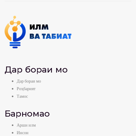
Дар бораи мо
Дар бораи мо
Роҳбарият
Тамос
Барномаҳо
Арши илм
Инсон