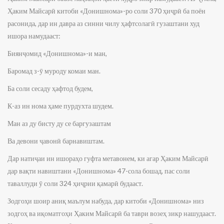
Ҳаким Майсарӣ китоби «Донишнома»-ро соли 370 ҳиҷрӣ ба поён
расонида, дар ин давра аз синни чилу ҳафтсолагӣ гузаштани худ
ишора намудааст:
Биянҷомид «Донишнома»-и ман,
Баромад з-ӯ муроду комаи ман.
Ба соли сесаду ҳафтод будем,
К-аз ин нома ҳаме пурдухта шудем.
Ман аз ду бисту ду се баргузаштам
Ва девони ҷавонӣ барнавиштам.
Дар натиҷаи ин ишораҳо гуфта метавонем, ки агар Ҳаким Майсарӣ
дар вақти навиштани «Донишнома» 47-сола бошад, пас соли
таваллуди ӯ соли 324 ҳиҷрии қамарӣ будааст.
Зодгоҳи шоир аниқ маълум набуда, дар китоби «Донишнома» низ
зодгоҳ ва иқоматгоҳи Ҳаким Майсарӣ ба таври возеҳ зикр нашудааст.