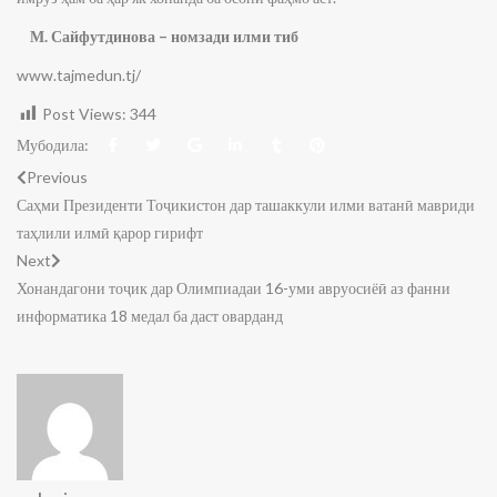
М. Сайфутдинова – номзади илми тиб
www.tajmedun.tj/
Post Views:
344
Мубодила:
Previous
Саҳми Президенти Тоҷикистон дар ташаккули илми ватанӣ мавриди
таҳлили илмӣ қарор гирифт
Next
Хонандагони тоҷик дар Олимпиадаи 16-уми авруосиёӣ аз фанни
информатика 18 медал ба даст оварданд