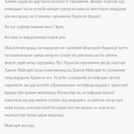
Ҳамин қадар ки дар баъзе ҳолатҳо ӯ сарзамини Эронро зодгоҳи худ
номидааст ва аз услуби шеъри суруда ва мақолу мисолҳои овардааш
аён мегардад, ки ӯ сокини сарзамини Хуросон будааст.
Ва пас гуфтам замини мост Эрон,
Ки пеш аз мардумонаш порсӣ дон.
Маълум мегардад, ки мардуми ин сарзамин форсидон будаанду ҳатто
пизишконашон завқи шеър ва сухангӯӣ доштаанд ва ба забони
форсӣ-дарӣ шеър сурудаанд. Ҷуз Хуросон сарзамини дигар зодгоҳи
Ҳаким Майсарӣ шуда наметавонад ва Ҳаким Майсарӣ бо эҳтимоми
зиёд мардуми Хуросон аст. Услуби суханронӣ, истифодаи луғату
таркиботе, ки дар китоби «Донишнома» истифода шудааст, хуросонӣ
будани ӯро қувват мебахшад. Илова бар он, истифодаи масалу
мақолҳое, ки дар миёни сухани худ овардааст, аз қабили «агар касе
некӣ кунад, натиҷаи некӣ ба худаш боз мегардад» аз зодгоҳ ва
иқоматгоҳи шоир дарак медиҳад.
Майсарӣ мегуяд: