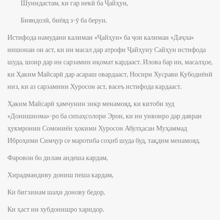
Шунидастам, ки гар некӣ ба Ҷайҳун,
Бияндозӣ, биёяд з-ӯ ба берун.
Истифода намудани калимаи «Ҷайҳун» ба ҷои калимаи «Даҷла»
нишонаи он аст, ки ин масал дар атрофи Ҷайҳуну Сайҳун истифода
шуда, шоир дар ин сарзамин иқомат кардааст. Илова бар ин, масалҳое,
ки Ҳаким Майсарӣ дар асараш овардааст, Носири Хусрави Қубодиёнӣ
низ, ки аз сарзамини Хуросон аст, васеъ истифода кардааст.
Ҳаким Майсарӣ ҳамчунин зикр менамояд, ки китоби худ
«Донишнома»-ро ба сипаҳсолори Эрон, ки ин унвонро дар давраи
ҳукмронии Сомониён ҳокими Хуросон Абулҳасан Муҳаммад
Иброҳими Симҷур се маротиба соҳиб шуда буд, тақдим менамояд.
Фаровон бо дилам андеша кардам,
Хирадмандиву дониш пеша кардам,
Ки бигзинам шаҳи донову бедор,
Ки ҳаст ин хубдонишро харидор.