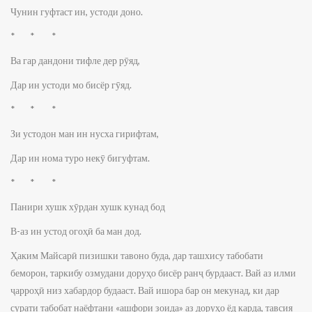
Чунин гуфтаст ин, устоди доно.
* * *
Ва гар дандони тифле дер рӯяд,
Дар ин устоди мо бисёр гӯяд.
* * *
Зи устодон ман ин нусха гирифтам,
Дар ин нома туро некӯ бигуфтам.
* * *
Панири хушк хӯрдан хушк кунад бод
В-аз ин устод огоҳӣ ба ман дод.
Ҳаким Майсарӣ пизишки тавоно буда, дар ташхису табобати
беморон, таркибу озмудани доруҳо бисёр ранҷ бурдааст. Вай аз илми
ҷарроҳӣ низ хабардор будааст. Вай ишора бар он мекунад, ки дар
сурати табобат наёфтани «ашфори зоида» аз доруҳо ёд карда, тавсия