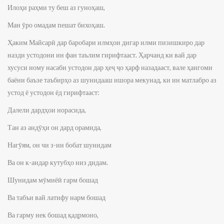
Илоҳи раҳми ту беш аз гуноҳаш,
Ман ӯро омадам пешат бихоҳаш.
Ҳаким Майсарӣ дар баробари илмҳои дигар илми пизишкиро дар
назди устодони ин фан таълим гирифтааст. Ҳарчанд ки вай дар
хусуси ному насаби устодон дар ҳеҷ ҷо ҳарф назадааст, вале ҳангоми
баёни баъзе таъбирҳо аз шунидааш ишора мекунад, ки ин матлабро аз
устод ё устодон ёд гирифтааст:
Далели дардҳои норасида,
Тан аз андӯҳи он дард орамида,
Нагӯям, он чи з-ин бобат шунидам
Ва он к-андар кутубҳо низ дидам.
Шунидам мӯмиёӣ гарм бошад
Ва табъи вай латифу нарм бошад
Ва гарму нек бошад қадрмоно,