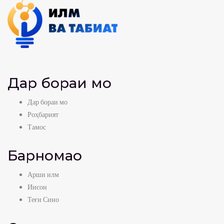
Дар бораи мо
Дар бораи мо
Роҳбарият
Тамос
Барномаҳо
Арши илм
Инсон
Теғи Сино