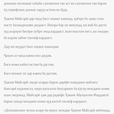
дониши пизишкӣ сабаби саломатии тан аст ва саломатии тан барои
ёд гирифтани дониш зарур астинсон буда,
Ҳаким Майсарӣ дар эҷод басо заҳмат кашида, ҳаётро бо ҳама гуна
пасту баландиҳояш дидааст. Ишора бар он мекунад, ки вай бо дасти
худ асарҳои бисёри хубро эҷод кардааст, вале маълум нест, ки онҳоро
ба кадом забон таълиф кардааст.
Дар ин муддат басе заҳмат кашидам,
Ҷаҳон аз чанд кавна низ дидам,
Басе нома набистастам ба дастам,
Басе неъмат зи ҳар кавна ба дастам.
Ҳаким Майсарӣ эҷоди асарро барои дарёфт намудани маблағу
боигарӣ надониста, онро василати беҳтарини ба ёдгор мондани номи
шахс медонад. Майсарӣ ҳам дар радифи Ҳаким Абулқосим Фирдавсӣ
барои зинда мондани номи худ китоб таълиф кардааст.
«Донишнома» ягона асари ба мерос мондаи Ҳаким Майсарӣ мебошад,