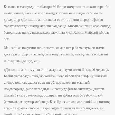
Ба иловаи мавзӯъҳои тиб асари Майсарӣ инчунин аз ҷиҳати тарғиби
илму дониш, баёни афкори пандуахлоқии шоир аҳамияти калон
дорад. Дар «Донишнома» аз аввал то охир зимни шарҳу тафсири
мавзӯот байтҳои панду ахлоқӣ омадаанд. Қисми охирини асар бошад,
бевосита аз панду насиҳатҳои алоҳидаи худи Хаким Майсарӣ иборат
аст.
Майсарӣ аз нахустин шоиронест, ки дар шеър ба мавзӯъҳои илмӣ
даст задаст. Дар он якчанд байт оид ба дониш, навъҳо ва тавсифи ин
навъҳо оварда шудааст.
«Донишнома» намунаи олии асари манзуми илмӣ ба ҳисоб меравад.
Баёни масъалаҳои тиб дар қолиби шеър барои муаллиф мушкилоти
зиёдро пеш овардааст ва аз ин рӯ, дар назми ин маснавӣ
ноҳамвориҳо, риоя нагардидани вазну қофия ва ҷиҳатҳои дигари
шаклӣ ба назар мерасанд. Зоҳиран, ин қабил асар ба забони дарӣ
(тоҷикӣ) камшумор мебошад. Ба ғайр аз истилоҳоти тиббии юнониву
арабӣ тамоми китоб бо шеъри содаи тоҷикӣ навишта шудааст, ки
имрӯз ҳам ба ҳар як хонанда ба осонӣ фаҳмо аст.