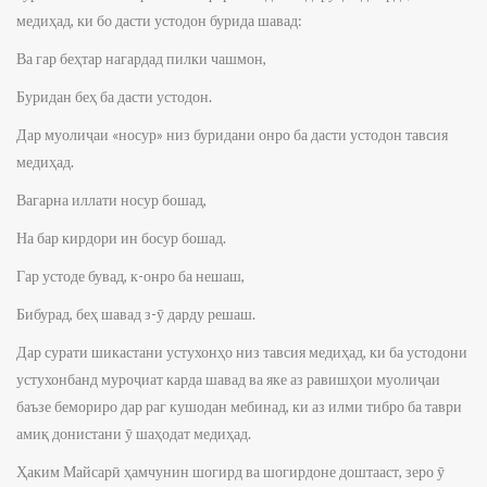
медиҳад, ки бо дасти устодон бурида шавад:
Ва гар беҳтар нагардад пилки чашмон,
Буридан беҳ ба дасти устодон.
Дар муолиҷаи «носур» низ буридани онро ба дасти устодон тавсия
медиҳад.
Вагарна иллати носур бошад,
На бар кирдори ин босур бошад.
Гар устоде бувад, к-онро ба нешаш,
Бибурад, беҳ шавад з-ӯ дарду решаш.
Дар сурати шикастани устухонҳо низ тавсия медиҳад, ки ба устодони
устухонбанд муроҷиат карда шавад ва яке аз равишҳои муолиҷаи
баъзе бемориро дар раг кушодан мебинад, ки аз илми тибро ба таври
амиқ донистани ӯ шаҳодат медиҳад.
Ҳаким Майсарӣ ҳамчунин шогирд ва шогирдоне доштааст, зеро ӯ