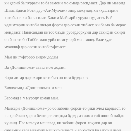
ки қариб ба пуррагӣ то ба замони мо омада расидааст. Дар ин маврид
Шамс Қайси Розӣ дар «Ал-Мӯъҷам» зикр мекунад, ки «хуштарин
китоб аст, ки ба василаи Ҳаким Майсарӣ суруда шудааст». Вай
қадимтарин китоби шеъри форсӣ дар соҳаи тиб аст, ки ба мо ба мерос
мондааст. Нависандаи китоб баъди рӯбардоркунӣ дар саҳифаи охири
он ба китоб «Тибби мансурӣ» номгузорӣ менамояд. Вале худи
муаллиф дар оғози китоб гуфтааст:
Ман ин гуфторро андом додам
Ва «Донишнома» аввал ном додам.
Бори дигар дар охири китоб аз он ном бурдааст:
Биянҷомид «Донишнома»-и ман,
Баромад з-ӯ муроду комаи ман.
Майсарӣ «Донишнома»-ро бо забони форсӣ-тоҷикӣ эҷод кардааст, то
шаҳриёнаш ҳарчи бештар истифода бурда, аз илми тиб ошноӣ пайдо
кунанд. Пас маълум мешавад, ки забони форсӣ-тоҷикӣ дар он
сарзамин хеле маъмулу машҳур будааст. Дар хусуси ба забони дарӣ