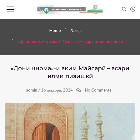
Home
Хабар
«Донишнома»-и Ҳаким Майсарӣ – асари илми пизишкӣ
«Донишнома»-и Ҳаким Майсарӣ – асари
илми пизишкӣ
admin
/
16 декабря, 2024
No Comments