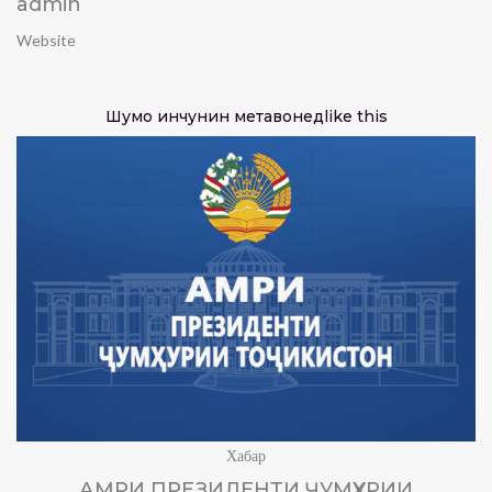
admin
Website
Шумо инчунин метавонед
like this
Хабар
АМРИ ПРЕЗИДЕНТИ ҶУМҲУРИИ