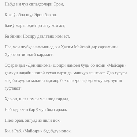
Набуд ин ҷуз сипаҳсолори Эрон,
К-аз ӯ обод шуд Эрон бар он.
Бад-ӯ мар шоҳиёнро аззу ком аст,
Ба бинни Носиру давлаташ ном аст.
Пас, ҷои шубҳа намемонад, ки Ҳаким Майсарӣ дар сарзамини
Хуросон зиндагӣ кардааст.
Офарандаи «Донишнома» шоири намоён буда, бо номи «Майсарӣ»
ҳамчун лақаби шоирӣ сухан варзида, машҳур гаштааст. Дар хусуси
лақаби худ, ки маънои «қимор бохтан»-ро ифода мекунад, чунин
гуфтааст:
Ҳар он, к-аз номаи ман шод гардад,
Набояд, к-ин бар ӯ чун бод гардад.
Ниёз орад, бигӯяд аз дили пок,
Ки, ё Раб, «Майсарӣ» бад буду нопок.