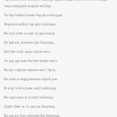
эҷод намудани асараш мегӯяд:
Чу бар пайвастанаш бар дил ниҳодам,
Фаровон ройҳо бар дил кушодам,
Ки чун гӯям-ш ман то дер монад
Ва ҳар кас дониши ӯро бидонад.
Бигӯям тозӣ, арна порсӣ нағз,
Зи ҳар дар ман бигӯям мояву мағз.
Ва пас гуфтам замини мост Эрон,
Ки пеш аз мардумонаш порсӣ дон.
В-агар тозӣ кунам, некӯ набошад,
Ки ҳар касро аз ӯ нерӯ набошад.
Дарӣ гӯям-ш, то ҳар кас бидонад
Ва ҳар кас бар забонам бар биронад.