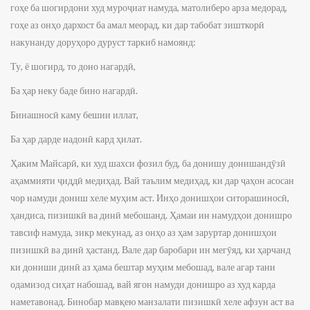
гоҳе ба шогирдони худ муроҷиат намуда, матолиберо арза медорад,
гоҳе аз онҳо дархост ба амал меорад, ки дар табобат зишткорӣ
накунанду доруҳоро дуруст таркиб намоянд:
Ту, ё шогирд, то доно нагардӣ,
Ба ҳар неку баде бино нагардӣ.
Бинашносӣ каму бешии иллат,
Ба ҳар дарде надонӣ кард ҳилат.
Ҳаким Майсарӣ, ки худ шахси фозил буд, ба донишу донишандӯзӣ
аҳаммияти ҷиддӣ медиҳад. Вай таълим медиҳад, ки дар ҷаҳон асосан
чор намуди дониш хеле муҳим аст. Инҳо донишҳои ситорашиносӣ,
ҳандиса, пизишкӣ ва динӣ мебошанд. Ҳамаи ин намудҳои донишро
тавсиф намуда, зикр мекунад, аз онҳо аз ҳам заруртар донишҳои
пизишкӣ ва динӣ ҳастанд. Вале дар баробари ин мегӯяд, ки ҳарчанд
ки дониши динӣ аз ҳама бештар муҳим мебошад, вале агар тани
одамизод сиҳат набошад, вай ягон намуди донишро аз худ карда
наметавонад. Бинобар мавқею манзалати пизишкӣ хеле афзун аст ва