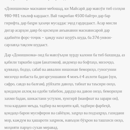
«Донишнома» маснавие мебошад, ки Майсарӣ дар мавзӯи тиб солҳои
980-981 таълиф кардааст. Вай тақрибан 4500 байтро дар бар
гирифта, дар баҳри ҳазаҷи мусаддас эҷод гардидааст. Асар мисли
дигар асарҳои давр бо қисмҳои анъанавии маснависароӣ дар
адабиёти форс-тоҷик – ҳамду наът шурӯъ шуда, ба 376 унвон-
сарлавҳа тақсим шудааст.
Дар «Донишнома» оид ба мавзӯъҳои хурду калони ба тиб бахшида, аз
қабили таркиби одам (анатомия), андомҳо ва бофтаҳо, мизоҷҳо,
қувваҳо, бодҳо, сабаб ва аввалин нишонаи бемориҳо, гуногунии
мизоҷҳо вобаста ба дигаргуншавии 4 моеъ ё 4 ахлоти бадан (хун,
сафро, савдо ва балғам), рӯйхати давоҳо, табиат ва таъсири онҳо,
қоидаҳои ахлоқ ва одоби табибон, дардҳо ва давои онҳо, бемориҳои
захми бадан, шикастани устухон, хунгирӣ (манфиат ва зарари он),
тоза кардани меъда, тадбир ва моҳияти қай, тадбири фарбеҳӣ,
қоидаҳо барои мусофирон ва сайёҳон, заҳрҳо ва подзаҳрҳо, газидани
мор, каждум ва ҳашароти заҳрнок, навъҳои бӯҳрон ва ташхиси онҳо,
моҳияти парҳез сухан меравад.