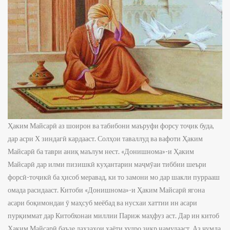
Ҳаким Майсарӣ аз шоирон ва табибони маъруфи форсу тоҷик буда,
дар асри Х зиндагӣ кардааст. Солҳои таваллуд ва вафоти Ҳаким
Майсарӣ ба таври аниқ маълум нест. «Донишнома»-и Ҳаким
Майсарӣ дар илми пизишкӣ куҳантарин маҷмӯаи тиббии шеъри
форсӣ-тоҷикӣ ба ҳисоб меравад, ки то замони мо дар шакли пуррааш
омада расидааст. Китоби «Донишнома»-и Ҳаким Майсарӣ ягона
асари боқимондаи ӯ маҳсуб меёбад ва нусхаи хаттии ин асари
пурқиммат дар Китобхонаи миллии Париж маҳфуз аст. Дар ин китоб
Ҳаким Майсарӣ баъзе лаҳзаҳои ҳаёти худро зикр намудааст. Аз ҷумла,