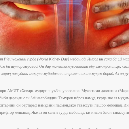
Рӯзи ҷаҳонии гурда (World Kidney Day) мебошад. Имсол ин сана ба 13 мар
дам ба шумор меравад. Он дар танзими мувозинати обу электролитҳо, ки
м хориҷ намудани маҳсули мубодилаи нитроген нақши муҳим дорад. Аз ин рӯ
игори АМИТ «Ховар» мудири шуъбаи уроголияи Муассисаи давлатии «Мар
биби дараҷаи олӣ Зайналобиддин Темуров иброз намуд, гурда яке аз муҳи
ситарини он бартараф намудани пасмондаҳо тавассути пешоб мебошад. Инс
рифтор мешавад. Яке аз он санги гурда мебошад, ки инсон ба он тавассут