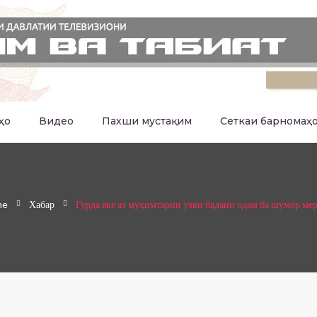
ҳо
Видео
Пахши мустақим
Сеткаи барномаҳ
me
Хабар
Гурда яке аз муҳимтарин узви бадани одам ба шумор ме