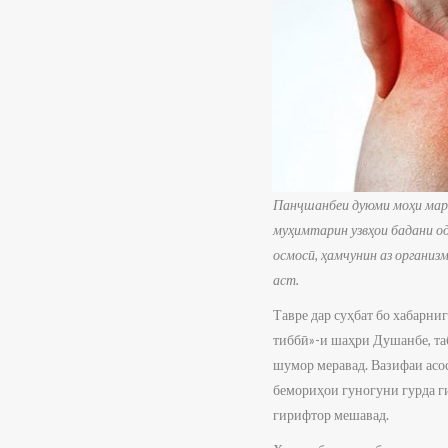
Панҷшанбеи дуюми моҳи март 
муҳимтарин узвҳои бадани о
осмосӣ, ҳамчунин аз организ
аст.
Тавре дар суҳбат бо хабарн
тиббӣ»-и шаҳри Душанбе, та
шумор меравад. Вазифаи асо
бемориҳои гуногуни гурда ги
гирифтор мешавад.