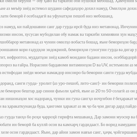
ки омили берунӣ — обу ҳаво ва таркиби оби нӯшокӣ мебошад. Ҳамчунин ме
яъне аз меъёр зиёд истемол шудани сафедаҳоро дохил намуд. Омилҳои дохи
ллати беморӣ ё осебзадагӣ ва уфунатҳои пешоб низ мебошанд.
з намуд, ки пайдошавии санг дар гурда ирсӣ буда низ метавонад. Инчуни
низми инсон, хусусан мубодилаи обу намак ва таркиби химиявии хун маҳ
ешоббарор метавонад аз чунин омилҳо вобаста бошад, яъне бемориҳои бар
айроншавии кори ғадудҳои эндокринӣ, бемориҳои гуногуни гурда ва дигар
тит, нефроптоз, муддатҳои зиёд камоб мондани бадани инсон, осеббардорӣ
опороз ва ғайра. Норасоии бардавоми витаминҳои D ва UV, истеъмоли аз 
а истифодаи зиёди моеъи намакдор инсонро ба бемории санги гурда мубда
оранд, санги гурда- уролит (аз уро-пешоб, лито-санг)- ин бемории полиэт
але беморон бештар дар синни фаъоли ҳаётӣ, яъне аз 20 то 50-солагӣ аз он
тан нишонаҳои хос надоранд, чунки ин гуна сангҳо ноҷунбон ё беҳаракат м
 ва ҳаракаткунанда буда, ҳангоми ҳаракат аз як ҷо ба ҷои дигар дард пайд
 аз гурда танҳо бо роҳи ҷарроҳӣ гирифта мешаванд. Дар замони муосир в
обати ин беморӣ ба куллӣ осон ва камхарҷ гардидааст. Бо ворид намудани
хеле осон гардидааст. Яъне, дар айни замон навъи санг, ҳаҷм, ҷойгиршав