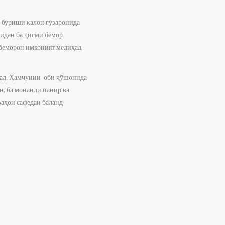
е буриши калон гузаронида
нидан ба ҷисми бемор
 беморон имконият медиҳад,
шад. Ҳамчунин оби ҷӯшонида
н, ба монанди панир ва
ваҳои сафедаи баланд