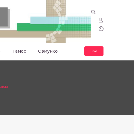
о
Тамос
Озмунҳо
Live
равад