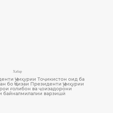
Хабар
енти Ҷумҳурии Тоҷикистон оид ба
М
н бо Ҷоизаи Президенти Ҷумҳурии
Тоҷики
рои ғолибон ва ҷоизадорони
и байналмилалии варзишӣ