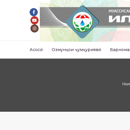
Асосӣ
Озмунҳои ҷумҳуриявӣ
Барнома
Ho