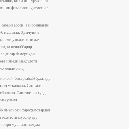
тавон, ки ба ин гурӯҳ тарзи
лӣ- ин фаъолияти ҷисмонӣ ё
н сабаби асосӣ- вайроншавии
суб мешавад. Ҳамчунин
давоми узвҳои ҳозима-
 узвҳои пешоббарор —
 ва дигар бемориҳои
меъёр зиёди маҳсулоти
ло менамоянд.
иологӣ (бисёрсабаб) буда, дар
 ранҷ мекашанд. Сангҳои
ебошанд. Сангҳое, ки хурд
о мекунанд.
а бо имконоти фароҳамовардаи
 таҷҳизоти муосир дар
ии онро мушахас намуда,