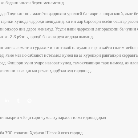
о аз бадани инсон берун менамоянд.
 дар Тоҷикистон амалиёти ҷарроҳии урологӣ ба таври лапораскопӣ, яъне б
 тариқи кушода ҷарроҳӣ мешуданд, ки ин дар баробари осеби бештар расо
и онҳоро низ дароз менамуд. Усули нави ҷарроҳии лапораскопӣ ба чунин
ас аз 2-3 рӯзи ҷарроҳӣ ба хона рухсат дода шаванд.
штани саломатии гурдаҳо- ин интихоб намудани тарзи ҳаёти солим мебо
д, яъне меваю сабзавот истеъмол кунед ва аз хӯрокҳои равғанҳои серравға
ед. Фишори хуни худро назорат кунед, тамокукаширо тарк намоед, аз ило
ҷисмониро як қисми реҷаи ҳаррӯзаи худ гардонед.
и шаҳрии «Тоҷи сари ҷумла ҳунарҳост илм» идома дорад
ба 700-солагии Ҳофизи Шерозӣ оғоз гардид