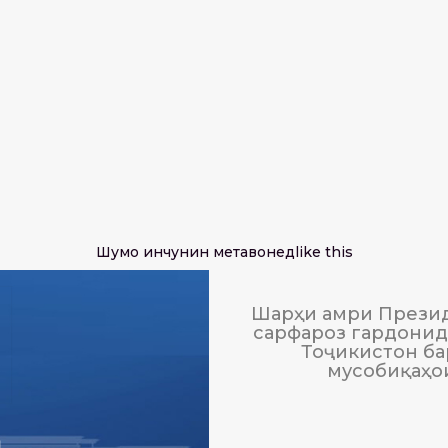
Шумо инчунин метавонед
like this
Шарҳи амри Презид
сарфароз гардонида
Тоҷикистон ба
мусобиқаҳо