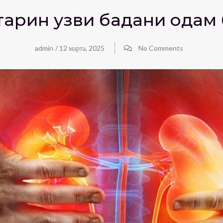
мтарин узви бадани ода
admin
/
12 марта, 2025
No Comments