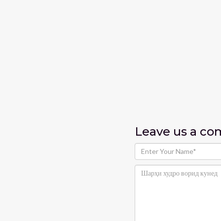
Leave us
a c