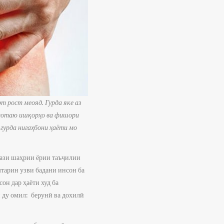
т рост меояд. Гурда яке аз
слотаю ишқорҳо ва фишори
 гурда нигаҳбони ҳаёти мо
кази шаҳрии ёрии таъҷилии
мтарин узви бадани инсон ба
он дар ҳаёти худ ба
и ду омил: берунӣ ва дохилӣ