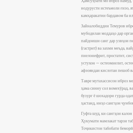
Ҳамсуҳбати мо иброз намуд, 
нодурусти истеъмоли ғизо, 
камҳаракатии бардавом ба и
Зайналобиддин Темуров ибро
мубодилаи моддаҳо дар орга
пайдоиши санг дар узвҳои п
(гастрит) ва захми меъда, в
пиелонефрит, простатит, сис
устухон — остеомиелит, осте
афзояндаи кислотаи пешоб в
Тавре мутахассисон иброз мед
ҳама синну сол вомехӯрад, в
бузург ё шохадори гурда ода
ҳастанд, инҳо сангҳои ҷунбон
Гуфта шуд, ки сангҳои калон
Ҳукумати мамлакат тарзи таб
Тоҷикистон табобати беморӣ 