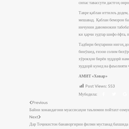
сипас тавассути дастгоҳ онр
Тавре қаблан иттилоъ додем,
мешавад. Қаблан беморон ба
инчунин давомнокии табобат
ки ҳарчи зудтар шифо ёфта, п
Тадбири беҳтарини нигоҳ до
бинӯшед, ғизои солим бихӯре
хӯрокҳои бирён худдорӣ намо
худдорӣ кунед ва фаъолияти 
АМИТ «Ховар»
Post Views:
553
Мубодила:
Previous
Байни хонандагони муассисаҳои таълимии пойтахт озмун
Next
Дар Тоҷикистон банаворгирии филми мустанад бахшида 