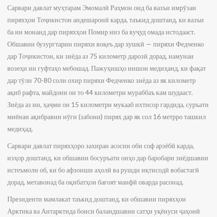
Сарвари давлат муҳтарам Эмомалӣ Раҳмон оид ба вазъи имрӯзаи
пиряхҳои Тоҷикистон андешаронӣ карда, таъкид доштанд, ки вазъи
ба ин монанд дар пиряхҳои Помир низ ба вуҷуд омада истодааст.
Обшавии бузургтарин пиряхи воқеъ дар хушкӣ — пиряхи Федченко
дар Тоҷикистон, ки зиёда аз 75 километр дарозӣ дорад, намунаи
возеҳи ин гуфтаҳо мебошад. Пажуҳишҳо нишон медиҳанд, ки фақат
дар тӯли 70-80 соли охир пиряхи Федченко зиёда аз як километр
ақиб рафта, майдони он то 44 километри мураббаъ кам шудааст.
Зиёда аз ин, ҳаҷми он 15 километри мукааб ихтисор гардида, суръати
миёнаи ақибравии нӯги (забони) пирях дар як сол 16 метрро ташкил
медиҳад.
Сарвари давлат пиряхҳоро захираи асосии оби соф арзёбӣ карда,
изҳор доштанд, ки обшавии босуръати онҳо дар баробари зиёдшавии
истеъмоли об, ки бо афзоиши аҳолӣ ва рушди иқтисодӣ вобастагӣ
дорад, метавонад ба оқибатҳои бағоят манфӣ оварда расонад.
Президенти мамлакат таъкид доштанд, ки обшавии пиряхҳои
Арктика ва Антарктида боиси баландшавии сатҳи уқёнуси ҷаҳонӣ