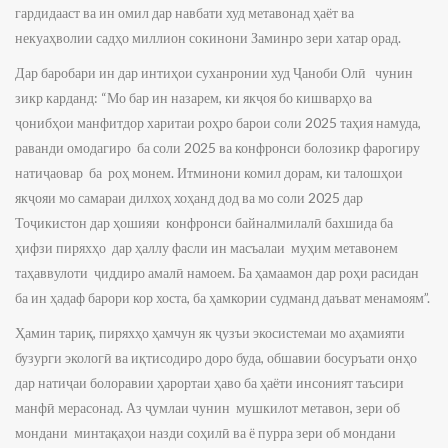
гардидааст ва ин омил дар навбати худ метавонад ҳаёт ва
некуаҳволии садҳо миллион сокинони Заминро зери хатар орад.
Дар баробари ин дар интиҳои суханронии худ Ҷаноби Олӣ чунин
зикр карданд: “Мо бар ин назарем, ки якҷоя бо кишварҳо ва
ҷонибҳои манфитдор харитаи роҳро барои соли 2025 таҳия намуда,
раванди омодагиро ба соли 2025 ва конфронси болозикр фарогиру
натиҷаовар ба роҳ монем. Итминони комил дорам, ки талошҳои
якҷояи мо самараи дилхоҳ хоҳанд дод ва мо соли 2025 дар
Тоҷикистон дар ҳошияи конфронси байналмилалӣ бахшида ба
ҳифзи пиряхҳо дар ҳаллу фасли ин масъалаи муҳим метавонем
таҳаввулоти ҷиддиро амалӣ намоем. Ба ҳамаамон дар роҳи расидан
ба ин ҳадаф барори кор хоста, ба ҳамкории судманд даъват менамоям”.
Ҳамин тариқ, пиряхҳо ҳамчун як ҷузъи экосистемаи мо аҳамияти
бузурги экологӣ ва иқтисодиро доро буда, обшавии босуръати онҳо
дар натиҷаи болоравии ҳарортаи ҳаво ба ҳаёти инсоният таъсири
манфӣ мерасонад. Аз ҷумлаи чунин мушкилот метавон, зери об
мондани минтақаҳои назди соҳилӣ ва ё пурра зери об мондани