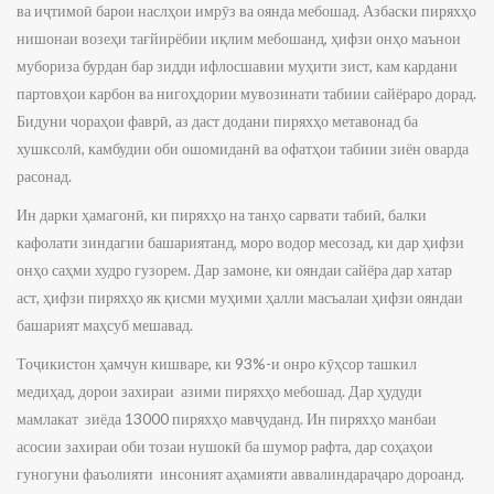
ва иҷтимоӣ барои наслҳои имрӯз ва оянда мебошад. Азбаски пиряхҳо
нишонаи возеҳи тағйирёбии иқлим мебошанд, ҳифзи онҳо маънои
мубориза бурдан бар зидди ифлосшавии муҳити зист, кам кардани
партовҳои карбон ва нигоҳдории мувозинати табиии сайёраро дорад.
Бидуни чораҳои фаврӣ, аз даст додани пиряхҳо метавонад ба
хушксолӣ, камбудии оби ошомиданӣ ва офатҳои табиии зиён оварда
расонад.
Ин дарки ҳамагонӣ, ки пиряхҳо на танҳо сарвати табиӣ, балки
кафолати зиндагии башариятанд, моро водор месозад, ки дар ҳифзи
онҳо саҳми худро гузорем. Дар замоне, ки ояндаи сайёра дар хатар
аст, ҳифзи пиряхҳо як қисми муҳими ҳалли масъалаи ҳифзи ояндаи
башарият маҳсуб мешавад.
Тоҷикистон ҳамчун кишваре, ки 93%-и онро кӯҳсор ташкил
медиҳад, дорои захираи азими пиряхҳо мебошад. Дар ҳудуди
мамлакат зиёда 13000 пиряхҳо мавҷуданд. Ин пиряхҳо манбаи
асосии захираи оби тозаи нушокӣ ба шумор рафта, дар соҳаҳои
гуногуни фаъолияти инсоният аҳамияти аввалиндараҷаро дороанд.