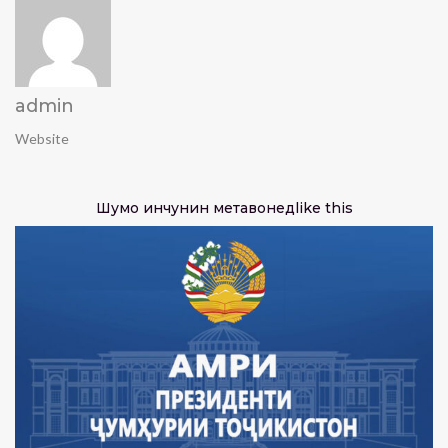
admin
Website
Шумо инчунин метавонед
like this