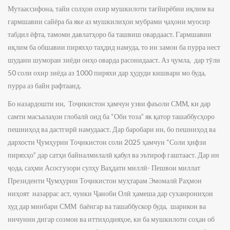
Мутаассифона, тайи солҳои охир мушкилоти тағйирёбии иқлим ва
гармшавии сайёра ба яке аз мушкилиҳои мубрами ҷаҳони муосир
табдил ёфта, тамоми давлатҳоро ба ташвиш овардааст. Гармшавии
иқлим ба обшавии пиряхҳо таҳдид намуда, то ин замон ба пурра нест
шудани шумораи зиёди онҳо оварда расонидааст. Аз ҷумла, дар тӯли
50 соли охир зиёда аз 1000 пиряхи дар ҳудуди кишвари мо буда,
пурра аз байн рафтаанд.
Бо назардошти ин, Тоҷикистон ҳамчун узви фаъоли СММ, ки дар
самти масъалаҳои глобалӣ оид ба “Оби тоза” як қатор ташаббусҳоро
пешниҳод ва дастгирӣ намудааст. Дар баробари ин, бо пешниҳод ва
дархости Ҷумҳурии Тоҷикистон соли 2025 ҳамчун “Соли ҳифзи
пиряхҳо” дар сатҳи байналмилалӣ қабул ва эътироф гаштааст. Дар ин
ҷода, саҳми Асосгузори сулҳу Ваҳдати миллӣ- Пешвои миллат
Президенти Ҷумҳурии Тоҷикистон муҳтарам Эмомалӣ Раҳмон
ниҳоят назаррас аст, чунки Ҷаноби Олӣ ҳамеша дар суханрониҳои
худ дар минбари СММ баёнгар ва ташаббускор буда, шарикон ва
инчунин дигар созмон ва иттиҳодияҳое, ки ба мушкилоти соҳаи об