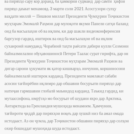
ва пиряхҳо сару кор доранд, ба ҳамкории судманд дар самти ҳифзи
пиряҳо даъват менамояд. 3 марти соли 2021 Асосгузори сулҳу
ваҳдати миллӣ — Пешвои миллат Президенти Ҷумҳурии Тоҷикистон
муҳтарам Эмомалӣ Раҳмон дар мулоқоти якуми Панели сатҳи баланд
оид ба масъалаҳои об ва иқлим, ки дар шакли видеоконференсия
баргузор гардид, иштирок ва оид ба масъалаҳои об ва иқлим
суханронӣ намуданд. Чорабинӣ таҳти раёсати дабири кулли Созмони
байналмилалии обуҳавошиносӣ Петери Таалас сурат гирифта, дар он
Президенти Ҷумҳурии Тоҷикистон муҳтарам Эмомалӣ Раҳмон ва
дигар сарони ҳукумати як қатор кишварҳо, инчунин, коршиносони
байналмилалӣ иштирок карданд. Президенти мамлакат сабаби
асосии тағйирёбии иқлимро дар обшавии босуръати пиряхҳо дар
натиҷаи гармшавии глобалӣ маънидод карданд. Таъкид гардид, ки
мутаассифона, имрӯзҳо мо босуръат об шудани яхро дар Арктика,
Антарктида ва Гренландия мушоҳида менамоем. Ҳамчунин,
тағйироти ҷиддӣ дар пиряхҳои воқеъ дар хушкӣ низ ба амал омада
истодааст. Аз он ҷумла, дар Тоҷикистон обшавии пиряхҳо дар солҳои
охир бошиддат мушоҳида шуда истодааст.