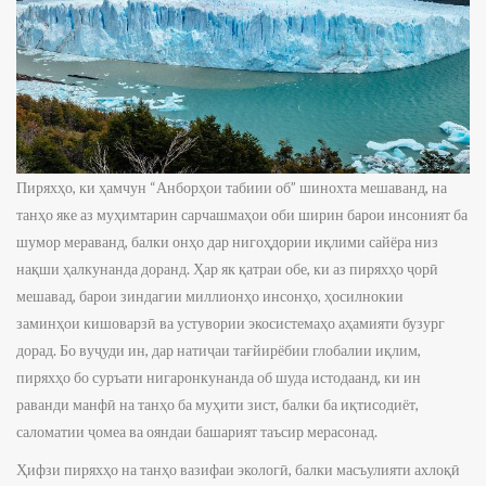
Пиряхҳо, ки ҳамчун “Анборҳои табиии об” шинохта мешаванд, на
танҳо яке аз муҳимтарин сарчашмаҳои оби ширин барои инсоният ба
шумор мераванд, балки онҳо дар нигоҳдории иқлими сайёра низ
нақши ҳалкунанда доранд. Ҳар як қатраи обе, ки аз пиряхҳо ҷорӣ
мешавад, барои зиндагии миллионҳо инсонҳо, ҳосилнокии
заминҳои кишоварзӣ ва устувории экосистемаҳо аҳамияти бузург
дорад. Бо вуҷуди ин, дар натиҷаи тағйирёбии глобалии иқлим,
пиряхҳо бо суръати нигаронкунанда об шуда истодаанд, ки ин
раванди манфӣ на танҳо ба муҳити зист, балки ба иқтисодиёт,
саломатии ҷомеа ва ояндаи башарият таъсир мерасонад.
Ҳифзи пиряхҳо на танҳо вазифаи экологӣ, балки масъулияти ахлоқӣ