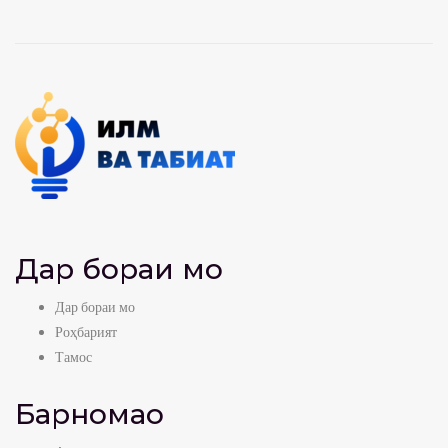
Дар бораи мо
Дар бораи мо
Роҳбарият
Тамос
Барномаҳо