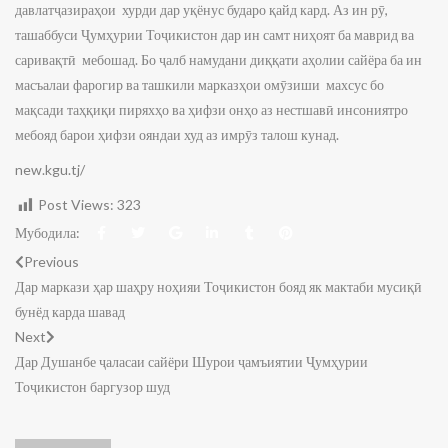
давлатҷазираҳои хурди дар уқёнус бударо қайд кард. Аз ин рӯ,
ташаббуси Ҷумҳурии Тоҷикистон дар ин самт ниҳоят ба маврид ва
саривақтӣ мебошад. Бо ҷалб намудани диққати аҳолии сайёра ба ин
масъалаи фарогир ва ташкили марказҳои омӯзиши махсус бо
мақсади таҳқиқи пиряхҳо ва ҳифзи онҳо аз нестшавӣ инсониятро
мебояд барои ҳифзи ояндаи худ аз имрӯз талош кунад.
new.kgu.tj/
Post Views:
323
Мубодила:
Previous
Дар маркази ҳар шаҳру ноҳияи Тоҷикистон бояд як мактаби мусиқӣ
бунёд карда шавад
Next
Дар Душанбе ҷаласаи сайёри Шурои ҷамъиятии Ҷумҳурии
Тоҷикистон баргузор шуд