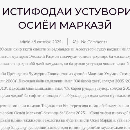
А ИСТИФОДАИ УСТУВОР
ОСИЁИ МАРКАЗӢ
admin
/
9 октября, 2024
No Comments
0 соли охир таҳти сиёсати хирадмандонаи Асосгузори сулҳу ваҳдати мил
стон муҳтарам Эмомалӣ Раҳмон таваҷҷуҳи ҷомеаи ҷаҳониро ба масъалаҳои
наи захираҳои обӣ ҷалб намудааст, ки ба рушди устувори ҷомеаи ҷаҳонӣ 
ҷиби Президенти Ҷумҳурии Тоҷикистон аз ҷониби Маҷмааи Умумии Созм
соли 2003)”, Даҳсолаи байналмилалии амал “Об барои ҳаёт”, солҳои 2005-
2013”, Даҳсолаи байналмилалии амал “Об барои рушди устувор, солҳои 20
арсаи ҷаҳонӣ ба сифати кишвари ташаббускор дар соҳаи ҳалли мушкилоти 
демияи миллии илмҳои Тоҷикистон Конференсияи илмии байналмилалии 
ои обии Осиёи Марказӣ” бахшида ба “Соли 2025 — Соли ҳифзи пиряхҳо” ба
ркази илмии таҳқиқотии экология ва муҳити зисти Осёи Марказӣ, узви 
, доир ба рушду густариши ҳамкориҳои илмии дуҷонибаи муассисаҳои и