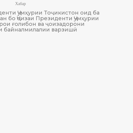
Хабар
енти Ҷумҳурии Тоҷикистон оид ба
М
н бо Ҷоизаи Президенти Ҷумҳурии
Тоҷики
рои ғолибон ва ҷоизадорони
и байналмилалии варзишӣ