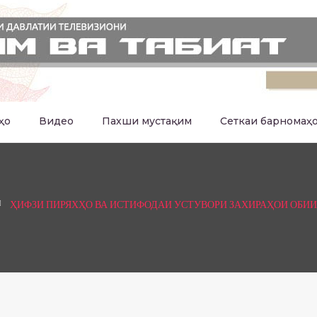
ҳо
Видео
Пахши мустақим
Сеткаи барномаҳ
ҲИФЗИ ПИРЯХҲО ВА ИСТИФОДАИ УСТУВОРИ ЗАХИРАҲОИ ОБИИ