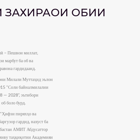
И ЗАХИРАҲОИ ОБИИ
лӣ – Пешвои миллат,
 марбут ба об ва
равона гардидаанд.
они Милали Муттаҳид эълон
2015 “Соли байналмилалии
18 — 2028”, эътибори
об боло бурд.
“Ҳифзи пиряхҳо ва
ргузор гардид, нахуст ба
вобастаи АМИТ Абдусаттор
лмиву таҳқиқотии Академияи