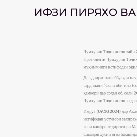
ҲИФЗИ ПИРЯХҲО В
Ҷумҳурии Тоҷикистон тайи 2
Президенти Ҷумҳурии Тоҷики
муҳиммияти истифодаи оқило
Дар доираи ташаббусҳои на
гардидани “Соли оби тоза (
ҳамкорӣ дар соҳаи об, соли 
Ҷумҳурии Тоҷикистонро дар 
Имрӯз
(09.10.2024)
дар Ака
истифодаи устувори захираҳ
кори конфронс директори Ма
Самадов ҳусни оғоз бахшида