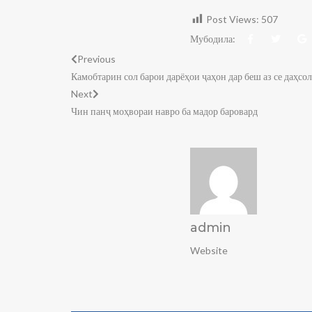
Post Views:
507
Мубодила:
Previous
Камобтарин сол барои дарёҳои ҷаҳон дар беш аз се даҳсо
Next
Чин панҷ моҳвораи навро ба мадор баровард
admin
Website