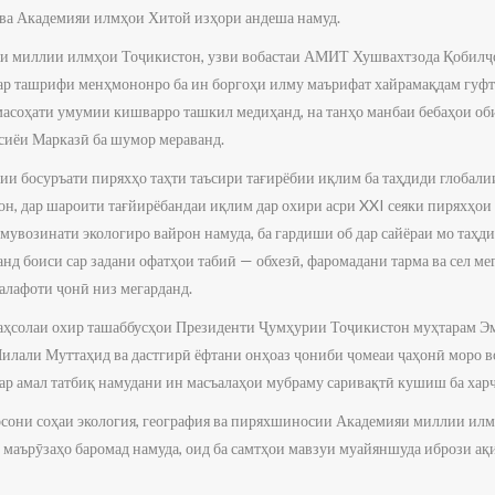
ва Академияи илмҳои Хитой изҳори андеша намуд.
яи миллии илмҳои Тоҷикистон, узви вобастаи АМИТ Хушвахтзода Қобилҷ
р ташрифи менҳмононро ба ин боргоҳи илму маърифат хайрамақдам гуфта
масоҳати умумии кишварро ташкил медиҳанд, на танҳо манбаи бебаҳои оби
Осиёи Марказӣ ба шумор мераванд.
и босуръати пиряхҳо таҳти таъсири тағирёбии иқлим ба таҳдиди глобалии
, дар шароити тағйирёбандаи иқлим дар охири асри XXI сеяки пиряхҳои 
мувозинати экологиро вайрон намуда, ба гардиши об дар сайёраи мо таҳд
нд боиси сар задани офатҳои табиӣ — обхезӣ, фаромадани тарма ва сел ме
алафоти ҷонӣ низ мегарданд.
 даҳсолаи охир ташаббусҳои Президенти Ҷумҳурии Тоҷикистон муҳтарам Э
лали Муттаҳид ва дастгирӣ ёфтани онҳоаз ҷониби ҷомеаи ҷаҳонӣ моро во
дар амал татбиқ намудани ин масъалаҳои мубраму саривақтӣ кушиш ба харҷ
сони соҳаи экология, география ва пиряхшиносии Академияи миллии илм
маърӯзаҳо баромад намуда, оид ба самтҳои мавзуи муайяншуда ибрози ақ