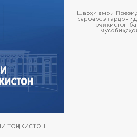
Шарҳи амри Презид
сарфароз гардонида
Тоҷикистон ба
мусобиқаҳо
И ТОҶИКИСТОН