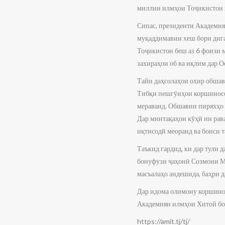
миллии илмҳои Тоҷикистон 
Сипас, президенти Академи
муқаддимавии хеш бори дига
Тоҷикистон беш аз 6 фоизи 
захираҳои об ва иқлим дар 
Тайи даҳсолаҳои охир обшави
Тибқи пешгӯиҳои коршиносон
мераванд. Обшавии пиряхҳо 
Дар минтақаҳои кӯҳӣ ин рава
иқтисодӣ меоранд ва боиси т
Таъкид гардид, ки дар тули
бонуфузи ҷаҳонӣ Созмони Ми
масъалаҳо андешида, баҳри 
Дар идома олимону коршино
Академияи илмҳои Хитой бо 
https://amit.tj/tj/