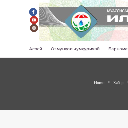
Асосӣ
Озмунҳои ҷумҳуриявӣ
Барнома
Home
Хабар