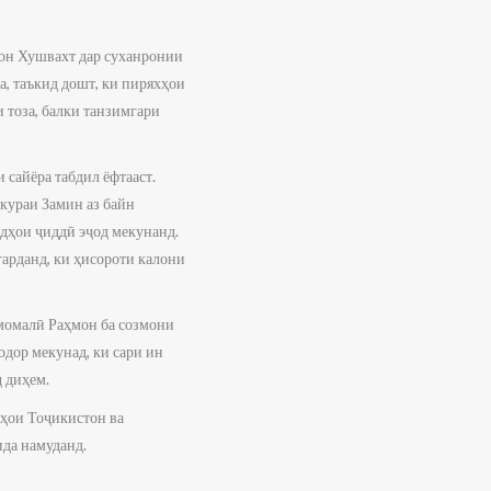
он Хушвахт дар суханронии
, таъкид дошт, ки пиряхҳои
 тоза, балки танзимгари
 сайёра табдил ёфтааст.
кураи Замин аз байн
идҳои ҷиддӣ эҷод мекунанд.
гарданд, ки ҳисороти калони
момалӣ Раҳмон ба созмони
дор мекунад, ки сари ин
 диҳем.
ҳои Тоҷикистон ва
ида намуданд.