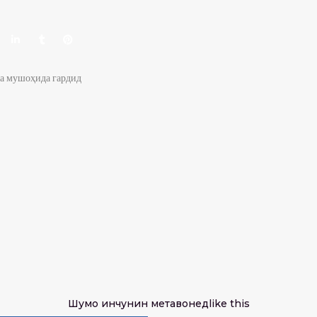
ла мушоҳида гардид
Шумо инчунин метавонед
like this