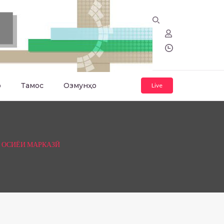
о
Тамос
Озмунҳо
Live
 ОСИЁИ МАРКАЗӢ