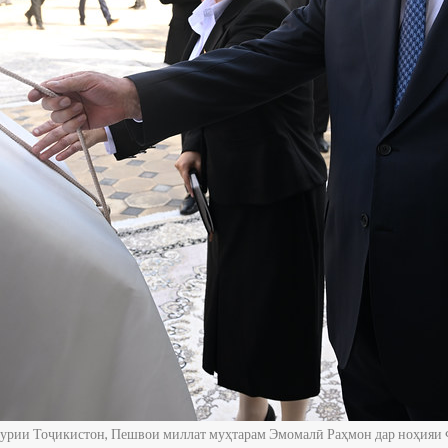
ҳурии Тоҷикистон, Пешвои миллат муҳтарам Эмомалӣ Раҳмон дар ноҳияи