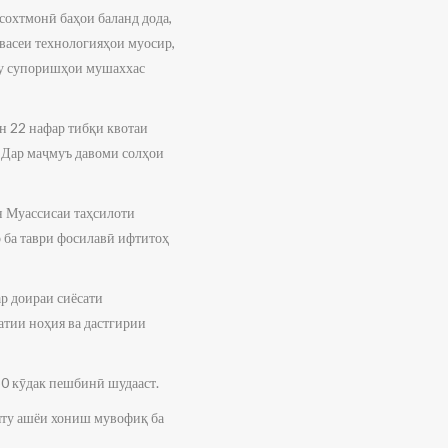
охтмонӣ баҳои баланд дода,
васеи технологияҳои муосир,
ру супоришҳои мушаххас
н 22 нафар тибқи квотаи
 Дар маҷмуъ давоми солҳои
 Муассисаи таҳсилоти
 ба таври фосилавӣ ифтитоҳ
р доираи сиёсати
тии ноҳия ва дастгирии
50 кӯдак пешбинӣ шудааст.
ияту ашёи хониш мувофиқ ба