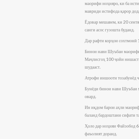
маорифи ноҳияро, ки ба ист
мавриди истифода қарор дод
Ёдовар мешавем, ки 20 сен
санги асос гузошта буданд.
Дар рафти корҳои сохтмонӣ 
Бинои нави Шуъбаи маорифи 
Маҷлисгоҳ 100 ҷойи нишаст 
шудааст.
Атрофи иншооти тозабунёд ча
Бунёди бинои нави Шуъбаи м
овард.
Ин иқдом барои аҳли маориф 
баланд бардоштани сифати та
Ҳоло дар ноҳияи Файзобод 68
фаъолият доранд.