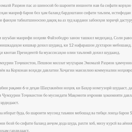
малӣ Раҳмон пас аз шиносоӣ бо шароити иншооти нав ба сифати корҳои с
соҳаи маориф барои боз ҳам баланд бардоштани сифати таълим, истифодаи 
и фанҳои табиатшиносию дақиқ ва аз худ кардани забонҳои хориҷӣ дасту
 шуъбаи маорифи ноҳияи Файзободро занон ташкил медиҳанд. Соли раво
нишкадаҳои кишвар дохил шуданд, ки 12 нафарашон духтарон мебошанд.
қи квотаи Президентӣ ба муассисаҳои олии таълимӣ дохил шудаанд.
умҳурии Тоҷикистон, Пешвои миллат муҳтарам Эмомалӣ Раҳмон ҳамчунин
иён ва Корхонаи воҳиди давлатии Хоҷагии манзилию коммуналии ноҳияро
абии рақами 6-и деҳаи Шаҳтакиёни ноҳия, ки Баҳор номгузорӣ шудааст, да
 Ҷумҳурии Тоҷикистон бо мусоидати Мақомоти иҷроияи ҳокимияти давла
ардидааст.
на иборат буда, бо шароити мусоид таъмин мебошад ва тибқи лоиҳа барои 
и бозӣ бо сифати баланд анҷом дода шуда, рахти хоб, мизу курсӣ ва аён
оҳам гардидааст.