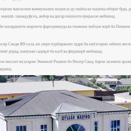
ҷагии манзилию коммуналии ноҳия аз ду ошёна ва таҳхона иборат буда, д
и маишӣ, таваққуфгоҳ, анбор ва дигар иншооти ёрирасон мебошад
бо назардошти шароити фароҳамшуда ва таъмини ҷойҳои корӣ ба Пешвои
.
сир Саиди 80-сола, ки умри пурбаракати худро ба омӯзгории забони англ
ият дорад, намунаи садоқат ба касб ва фидокорӣ мебошад.
и миллат муҳтарам Эмомалӣ Раҳмон бо Носир Саид, барои хизмати арзан
арданд.