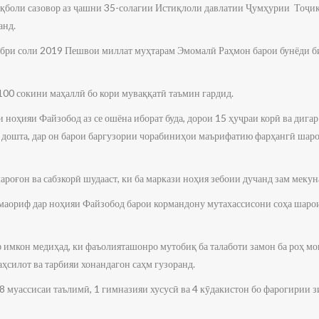
иқболи сазовор аз ҷашни 35-солагии Истиқлоли давлатии Ҷумҳурии Тоҷик
анд.
тябри соли 2019 Пешвои миллат муҳтарам Эмомалӣ Раҳмон барои бунёди 
100 сокини маҳаллӣ бо кори муваққатӣ таъмин гардид.
ноҳияи Файзобод аз се ошёна иборат буда, дорои 15 ҳуҷраи корӣ ва дига
дошта, дар он барои баргузории чорабиниҳои маърифатию фарҳангӣ шаро
роғон ва сабзкорӣ шудааст, ки ба маркази ноҳия зебоии дучанд зам мекун
аориф дар ноҳияи Файзобод барои кормандону мутахассисони соҳа шарои
имкон медиҳад, ки фаъолияташонро мутобиқ ба талаботи замон ба роҳ мон
ҳсилот ва тарбияи хонандагон саҳм гузоранд.
 муассисаи таълимӣ, 1 гимназияи хусусӣ ва 4 кӯдакистон бо фарогирии зи