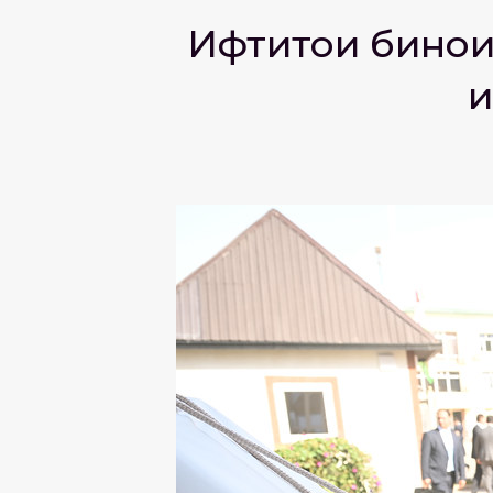
Ифтитоҳи бино
и