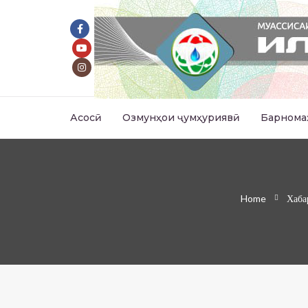
Асосӣ
Озмунҳои ҷумҳуриявӣ
Барнома
Home
Хаба