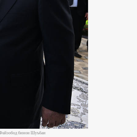
 Файзобод бинои Шуъбаи