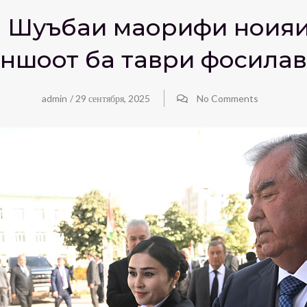
и Шуъбаи маорифи ноҳияи
ншоот ба таври фосила
admin
/
29 сентября, 2025
No Comments