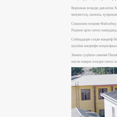
Корхонаи воҳиди давлатии Хо
маҷлисгоҳ, ошхона, ҳуҷраҳо
Сокинони ноҳияи Файзобод 
Раҳмон арзи сипос намуданд
Собиқадори соҳаи маориф Но
шуъбаи маорифи ноҳия фаъол
Зимни суҳбати самимӣ Пешво
насли наврас изҳори сипос к