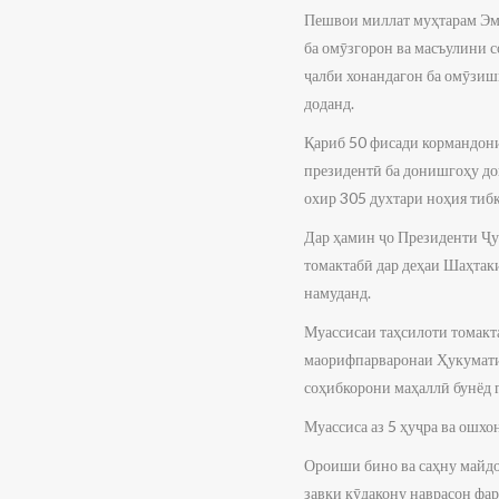
Пешвои миллат муҳтарам Эмо
ба омӯзгорон ва масъулини 
ҷалби хонандагон ба омӯзиш
доданд.
Қариб 50 фисади кормандони
президентӣ ба донишгоҳу до
охир 305 духтари ноҳия тиб
Дар ҳамин ҷо Президенти Ҷ
томактабӣ дар деҳаи Шаҳтак
намуданд.
Муассисаи таҳсилоти томакт
маорифпарваронаи Ҳукумати
соҳибкорони маҳаллӣ бунёд г
Муассиса аз 5 ҳуҷра ва ошхо
Ороиши бино ва саҳну майдон
завқи кӯдакону наврасон фар