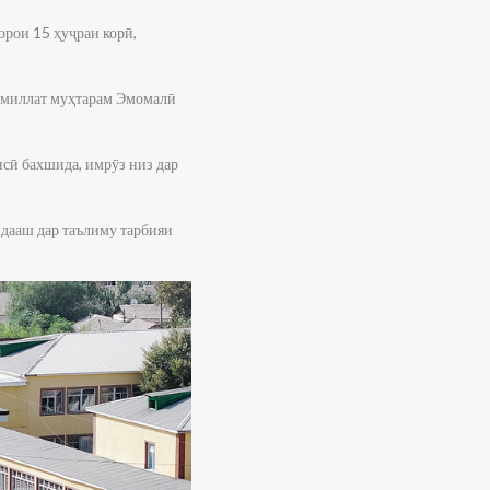
орои 15 ҳуҷраи корӣ,
 миллат муҳтарам Эмомалӣ
исӣ бахшида, имрӯз низ дар
дааш дар таълиму тарбияи