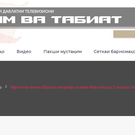
ҳо
Видео
Пахши мустақим
Сеткаи барномаҳ
р
Ифтитоҳи бинои Шуъбаи маорифи ноҳияи Файзобод ва 2 иншоот ба