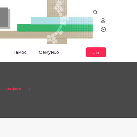
о
Тамос
Озмунҳо
Live
 таври фосилавӣ