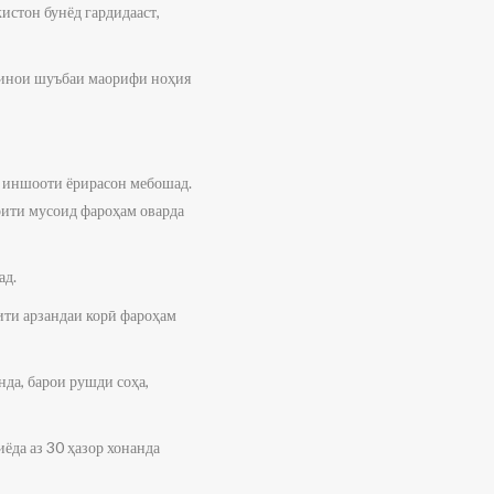
истон бунёд гардидааст,
бинои шуъбаи маорифи ноҳия
р иншооти ёрирасон мебошад.
ити мусоид фароҳам оварда
ад.
ти арзандаи корӣ фароҳам
да, барои рушди соҳа,
ёда аз 30 ҳазор хонанда