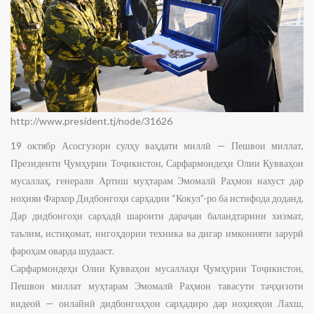
http://www.president.tj/node/31626
19 октябр Асосгузори сулҳу ваҳдати миллӣ — Пешвои миллат,
Президенти Ҷумҳурии Тоҷикистон, Сарфармондеҳи Олии Қувваҳои
мусаллаҳ, генерали Артиш муҳтарам Эмомалӣ Раҳмон нахуст дар
ноҳияи Фархор Дидбонгоҳи сарҳадии “Кокул”-ро ба истифода доданд.
Дар дидбонгоҳи сарҳадӣ шароити дараҷаи баландтарини хизмат,
таълим, истиқомат, нигоҳдории техника ва дигар имконияти зарурӣ
фароҳам оварда шудааст.
Сарфармондеҳи Олии Қувваҳои мусаллаҳи Ҷумҳурии Тоҷикистон,
Пешвои миллат муҳтарам Эмомалӣ Раҳмон тавасути таҷҳизоти
видеоӣ — онлайнӣ дидбонгоҳҳои сарҳадиро дар ноҳияҳои Лахш,