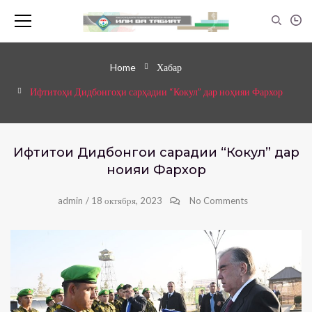
Home
Хабар
Ифтитоҳи Дидбонгоҳи сарҳадии “Кокул” дар ноҳияи Фархор
Ифтитоҳи Дидбонгоҳи сарҳадии “Кокул” дар
ноҳияи Фархор
admin
/
18 октября, 2023
No Comments