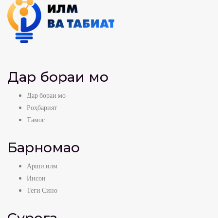
Дар бораи мо
Дар бораи мо
Роҳбарият
Тамос
Барномаҳо
Арши илм
Инсон
Теғи Сино