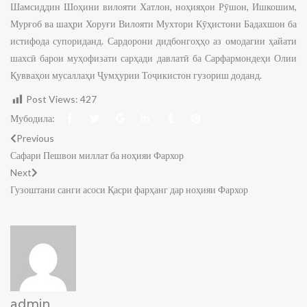
Шамсиддин Шоҳини вилояти Хатлон, ноҳияҳои Рӯшон, Ишкошим,
Мурғоб ва шаҳри Хоруғи Вилояти Мухтори Кӯҳистони Бадахшон ба
истифода супориданд. Сардорони дидбонгоҳҳо аз омодагии ҳайати
шахсӣ барои муҳофизати сарҳади давлатӣ ба Сарфармондеҳи Олии
Қувваҳои мусаллаҳи Ҷумҳурии Тоҷикистон гузориш доданд.
Post Views:
427
Мубодила:
Previous
Сафари Пешвои миллат ба ноҳияи Фархор
Next
Гузоштани санги асоси Қасри фарҳанг дар ноҳияи Фархор
admin