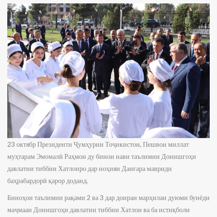
23 октябр Президенти Ҷумҳурии Тоҷикистон, Пешвои миллат
муҳтарам Эмомалӣ Раҳмон ду бинои нави таълимии Донишгоҳи
давлатии тиббии Хатлонро дар ноҳияи Данғара мавриди
баҳрабардорӣ қарор доданд.
Биноҳои таълимии рақами 2 ва 3 дар доираи марҳилаи дуюми бунёди
маҷмааи Донишгоҳи давлатии тиббии Хатлон ва ба истиқболи