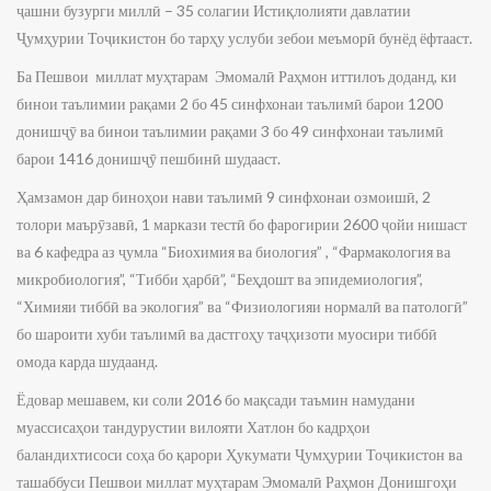
ҷашни бузурги миллӣ – 35 солагии Истиқлолияти давлатии
Ҷумҳурии Тоҷикистон бо тарҳу услуби зебои меъморӣ бунёд ёфтааст.
Ба Пешвои миллат муҳтарам Эмомалӣ Раҳмон иттилоъ доданд, ки
бинои таълимии рақами 2 бо 45 синфхонаи таълимӣ барои 1200
донишҷӯ ва бинои таълимии рақами 3 бо 49 синфхонаи таълимӣ
барои 1416 донишҷӯ пешбинӣ шудааст.
Ҳамзамон дар биноҳои нави таълимӣ 9 синфхонаи озмоишӣ, 2
толори маърӯзавӣ, 1 маркази тестӣ бо фарогирии 2600 ҷойи нишаст
ва 6 кафедра аз ҷумла “Биохимия ва биология” , “Фармакология ва
микробиология”, “Тибби ҳарбӣ”, “Беҳдошт ва эпидемиология”,
“Химияи тиббӣ ва экология” ва “Физиологияи нормалӣ ва патологӣ”
бо шароити хуби таълимӣ ва дастгоҳу таҷҳизоти муосири тиббӣ
омода карда шудаанд.
Ёдовар мешавем, ки соли 2016 бо мақсади таъмин намудани
муассисаҳои тандурустии вилояти Хатлон бо кадрҳои
баландихтисоси соҳа бо қарори Ҳукумати Ҷумҳурии Тоҷикистон ва
ташаббуси Пешвои миллат муҳтарам Эмомалӣ Раҳмон Донишгоҳи