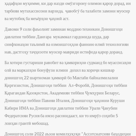
ҳадафҳои муҳимме, ки дар назди омӯзгорону олимон қарор дорад, ин
тарбияи мутахассисони варзида, ҷавобгӯ ба талаботи замони муосир
ва мутобиқ ба меъёрҳои ҷаҳонӣ аст.
Давоми 9 соли фаъолият заминаи моддию техникии Донишгоҳи
давлатии тиббии Данғара мукаммал гардонида шуда, дар
синфхонаҳои таълимӣ ва озмоишгоҳҳои фаннию илмӣ технологияи
нав, дастгоҳу таҷҳизоти муосир мавриди истифода қарор доранд.
Ба хотири густариши равобит ва ҳамкориҳои судманд бо муассисаҳои
олӣ ва марказҳои бонуфузи илмии дохил ва хориҷи кишвар
донишгоҳ 22 шартномаи ҳамкорӣ бо Мактаби байналмилалии
Қирғизистон, Донишгоҳи тиббии Ал-Форобӣ, Донишгоҳи тиббии
Қарагандаи Қазоқистон, Академияи тиббии Ҷумҳурии Беларус,
Донишгоҳи тиббии Павияи Италия, Донишгоҳи ҷаҳонии Куруши
Кабири ИМА ва Донишгоҳи давлатии тиббии Урали Ҷанубии
Федератсияи Русия ба имзо расонидааст, ки то имрӯз соҳиби 5
лоиҳаи грантӣ мебошад.
Донишгоҳ соли 2022 аъзои комилҳуқуқи “Ассотсиатсияи баҳодиҳии