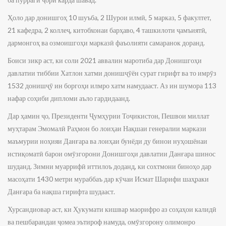
Ҳоло дар донишгоҳ 10 шуъба, 2 Шурои илмӣ, 5 марказ, 5 факултет,
21 кафедра, 2 коллеҷ, китобхонаи барҳаво, 4 ташкилоти ҷамъиятӣ,
дармонгоҳ ва озмоишгоҳи марказӣ фаъолияти самаранок доранд.
Боиси зикр аст, ки соли 2021 аввалин маротиба дар Донишгоҳи
давлатии тиббии Хатлон хатми донишҷӯён сурат гирифт ва то имрӯз
1532 донишҷӯ ин боргоҳи илмро хатм намудааст. Аз ин шумора 113
нафар соҳиби дипломи аъло гардидаанд.
Дар ҳамин ҷо, Президенти Ҷумҳурии Тоҷикистон, Пешвои миллат
муҳтарам Эмомалӣ Раҳмон бо лоиҳаи Нақшаи генералии маркази
маъмурии ноҳияи Данғара ва лоиҳаи бунёди ду бинои нуҳошёнаи
истиқоматӣ барои омӯзгорони Донишгоҳи давлатии Данғара шинос
шуданд. Зимни муаррифӣ иттилоъ доданд, ки сохтмони биноҳо дар
масоҳати 1430 метри мураббаъ дар кӯчаи Исмат Шарифи шаҳраки
Данғара ба нақша гирифта шудааст.
Хурсандиовар аст, ки Ҳукумати кишвар маорифро аз соҳаҳои калидӣ
ва пешбарандаи ҷомеа эътироф намуда, омӯзгорону олимонро