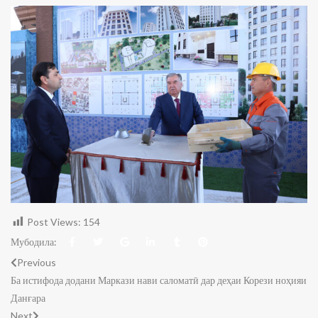
Post Views:
154
Мубодила:
Previous
Ба истифода додани Маркази нави саломатӣ дар деҳаи Корези ноҳияи
Данғара
Next