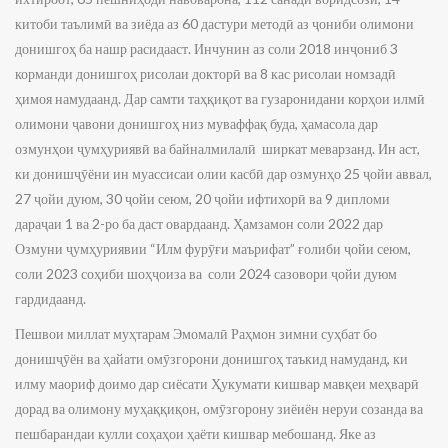
китоби таълимӣ ва зиёда аз 60 дастури методӣ аз ҷониби олимони
донишгоҳ ба нашр расидааст. Инчунин аз соли 2018 инҷониб 3
корманди донишгоҳ рисолаи докторӣ ва 8 кас рисолаи номзадӣ
ҳимоя намудаанд. Дар самти таҳқиқот ва гузаронидани корҳои илмӣ
олимони ҷавони донишгоҳ низ муваффақ буда, ҳамасола дар
озмунҳои ҷумҳуриявӣ ва байналмилалӣ ширкат меварзанд. Ин аст,
ки донишҷӯёни ин муассисаи олии касбӣ дар озмунҳо 25 ҷойи аввал,
27 ҷойи дуюм, 30 ҷойи сеюм, 20 ҷойи ифтихорӣ ва 9 дипломи
дараҷаи 1 ва 2-ро ба даст овардаанд. Ҳамзамон соли 2022 дар
Озмуни ҷумҳуриявии “Илм фурӯғи маърифат” ғолиби ҷойи сеюм,
соли 2023 соҳиби шоҳҷоиза ва соли 2024 сазовори ҷойи дуюм
гардидаанд.
Пешвои миллат муҳтарам Эмомалӣ Раҳмон зимни суҳбат бо
донишҷӯён ва ҳайати омӯзгорони донишгоҳ таъкид намуданд, ки
илму маориф доимо дар сиёсати Ҳукумати кишвар мавқеи меҳварӣ
дорад ва олимону муҳаққиқон, омӯзгорону зиёиён неруи созанда ва
пешбарандаи кулли соҳаҳои ҳаёти кишвар мебошанд. Яке аз