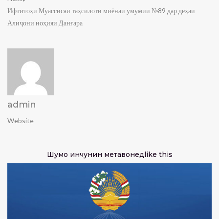
Ифтитоҳи Муассисаи таҳсилоти миёнаи умумии №89 дар деҳаи
Алиҷони ноҳияи Данғара
admin
Website
Шумо инчунин метавонед
like this