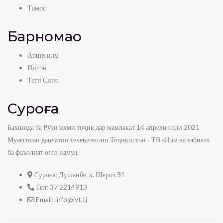
Тамос
Барномаҳо
Арши илм
Инсон
Теғи Сино
Суроға
Бахшида ба Рӯзи илми тоҷик дар мамлакат 14 апрели соли 2021
Муассисаи давлатии телевизиони Тоҷикистон - ТВ «Илм ва табиат»
ба фаъолият оғоз намуд.
Суроға:
Душанбе, к. Шероз 31
Тел:
37 2214913
Email:
info@ivt.tj