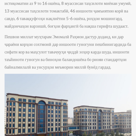
истиқоматии аз 9 то 16 ошёна, 8 муассисаи таҳсилоти миёнаи умумӣ,
13 муассисаи таҳсилоти томактабӣ, 46 иншооти ҷамъиятию корӣ ва
савдо, 6 таваққуфгоҳи нақлиётии 5-6 ошёна, роҳҳои мошингард,
майдончаҳои варзишӣ, боғҳои фарҳангӣ ба нақша гирифта шудааст.
Пешвои миллат муҳтарам Эмомалӣ Раҳмон дастур доданд, ки дар
ҷараёни корҳои сохтмонӣ дар иншооти гуногуни пешбинигардида ба
сифати кор ва маҳсулот таваҷҷуҳи ҷиддӣ зоҳир карда шуда, иншооти
таъйиноти гуногун ва биноҳои баландошёна бо риояи стандартҳои
байналмилалӣ ва унсурҳои меъмории миллӣ бунёд гардад.