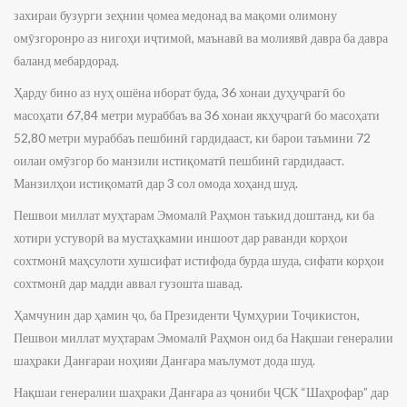
захираи бузурги зеҳнии ҷомеа медонад ва мақоми олимону
омӯзгоронро аз нигоҳи иҷтимоӣ, маънавӣ ва молиявӣ давра ба давра
баланд мебардорад.
Ҳарду бино аз нуҳ ошёна иборат буда, 36 хонаи дуҳуҷрагӣ бо
масоҳати 67,84 метри мураббаъ ва 36 хонаи якҳуҷрагӣ бо масоҳати
52,80 метри мураббаъ пешбинӣ гардидааст, ки барои таъмини 72
оилаи омӯзгор бо манзили истиқоматӣ пешбинӣ гардидааст.
Манзилҳои истиқоматӣ дар 3 сол омода хоҳанд шуд.
Пешвои миллат муҳтарам Эмомалӣ Раҳмон таъкид доштанд, ки ба
хотири устуворӣ ва мустаҳкамии иншоот дар раванди корҳои
сохтмонӣ маҳсулоти хушсифат истифода бурда шуда, сифати корҳои
сохтмонӣ дар мадди аввал гузошта шавад.
Ҳамчунин дар ҳамин ҷо, ба Президенти Ҷумҳурии Тоҷикистон,
Пешвои миллат муҳтарам Эмомалӣ Раҳмон оид ба Нақшаи генералии
шаҳраки Данғараи ноҳияи Данғара маълумот дода шуд.
Нақшаи генералии шаҳраки Данғара аз ҷониби ҶСК “Шаҳрофар” дар