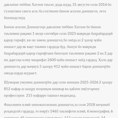
давлатии тиббии Хатлон таъсис дода шуда, 31 августи соли 2016 бо
гузоштани санги асос ба сохтмони бинои асосии донишгоҳ оғоз
бахшида шуд.
Бинои асосии Донишгоҳи давлатии тиббии Хатлон бо бинои
таълимии рақами 1 моҳи сентябри соли 2023 мавриди баҳрабардорӣ
қарор гирифт, ки он замон донишгоҳ бо зиёда аз 2 ҳазор ҷойи
нишаст дар як вақт таъмин гардида буд. Акнун бо мавриди
баҳрабардорӣ қарор гирифтани биноҳои таълимии рақами 2 ва 3 дар
ин даргоҳи илму маърифат 2600 ҷойи нишаст зиёд гардид. Ҳоло дар
донишгоҳ дар маҷмуъ 5 ҳазору 412 ҷойи нишаст барои донишҷӯён
омода карда шудааст.
Шумораи умумии донишҷӯён дар соли хониши 2025-2026 2 ҳазору
852 нафар аз шаҳру ноҳияҳои кишвар ва ҳайати омӯзгорону
профессорон 215 нафарро ташкил медиҳанд.
Фаъолияти илмӣ-инноватсионии донишгоҳ аз соли 2018 инҷониб
роҳандозӣ гардида, то имрӯз 1465 таълифоти илмӣ, 6 монография, 6
ихтироот, 65 пешниҳоди навоварона, 112 санади воридсозӣ, 14