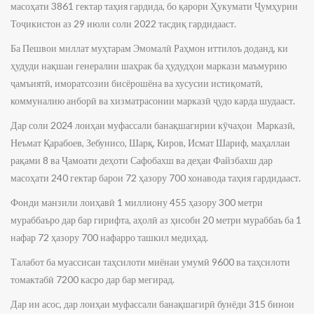
масоҳати 3861 гектар таҳия гардида, бо қарори Ҳукумати Ҷумҳурии
Тоҷикистон аз 29 июли соли 2022 тасдиқ гардидааст.
Ба Пешвои миллат муҳтарам Эмомалӣ Раҳмон иттилоъ доданд, ки
ҳудуди нақшаи генералии шаҳрак ба ҳудудҳои маркази маъмурию
ҷамъиятӣ, иморатсозии бисёрошёна ва хусусии истиқоматӣ,
коммуналию анборӣ ва хизматрасонии марказӣ ҷудо карда шудааст.
Дар соли 2024 лоиҳаи муфассали банақшагирии кӯчаҳои Марказӣ,
Неъмат Қарабоев, Зебунисо, Шарқ, Киров, Исмат Шариф, маҳаллаи
рақами 8 ва Ҷамоати деҳоти Сафобахш ва деҳаи Файзбахш дар
масоҳати 240 гектар барои 72 ҳазору 700 хонавода таҳия гардидааст.
Фонди манзили лоиҳавӣ 1 миллиону 455 ҳазору 300 метри
мураббаъро дар бар гирифта, аҳолӣ аз ҳисоби 20 метри мураббаъ ба 1
нафар 72 ҳазору 700 нафарро ташкил медиҳад.
Талабот ба муассисаи таҳсилоти миёнаи умумӣ 9600 ва таҳсилоти
томактабӣ 7200 касро дар бар мегирад.
Дар ин асос, дар лоиҳаи муфассали банақшагирӣ бунёди 315 бинои