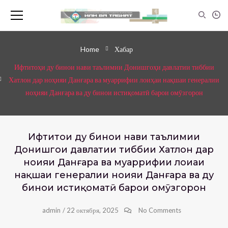
Home
Хабар
Ифтитоҳи ду бинои нави таълимии Донишгоҳи давлатии тиббии
Хатлон дар ноҳияи Данғара ва муаррифии лоиҳаи нақшаи генералии
ноҳияи Данғара ва ду бинои истиқоматӣ барои омӯзгорон
Ифтитоҳи ду бинои нави таълимии
Донишгоҳи давлатии тиббии Хатлон дар
ноҳияи Данғара ва муаррифии лоиҳаи
нақшаи генералии ноҳияи Данғара ва ду
бинои истиқоматӣ барои омӯзгорон
admin
/
22 октября, 2025
No Comments