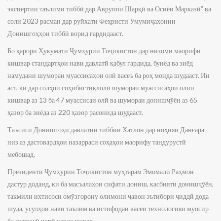
экспертии таълими тиббӣ дар Аврупои Шарқӣ ва Осиёи Марказӣ” ва
соли 2023 расман дар руйхати Феҳристи Умумиҷаҳонии
Донишгоҳҳои тиббӣ ворид гардидааст.
Бо қарори Ҳукумати Ҷумҳурии Тоҷикистон дар низоми маорифи
кишвар стандартҳои нави давлатӣ қабул гардида, бунёд ва зиёд
намудани шумораи муассисаҳои олӣ васеъ ба роҳ монда шудааст. Ин
аст, ки дар солҳои соҳибистиқлолӣ шумораи муассисаҳои олии
кишвар аз 13 ба 47 муассисаи олӣ ва шумораи донишҷӯён аз 65
ҳазор ба зиёда аз 220 ҳазор расонида шудааст.
Таъсиси Донишгоҳи давлатии тиббии Хатлон дар ноҳияи Данғара
низ аз дастовардҳои назарраси соҳаҳои маорифу тандурустӣ
мебошад.
Президенти Ҷумҳурии Тоҷикистон муҳтарам Эмомалӣ Раҳмон
дастур доданд, ки ба масъалаҳои сифати дониш, касбияти донишҷӯён,
такмили ихтисоси омӯзгорону олимони ҷавон эътибори ҷиддӣ дода
шуда, усулҳои нави таълим ва истифодаи васеи технологияи муосир
ба пуррагӣ ҷорӣ карда шавад.