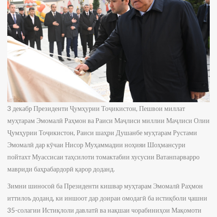
3 декабр Президенти Ҷумҳурии Тоҷикистон, Пешвои миллат
муҳтарам Эмомалӣ Раҳмон ва Раиси Маҷлиси миллии Маҷлиси Олии
Ҷумҳурии Тоҷикистон, Раиси шаҳри Душанбе муҳтарам Рустами
Эмомалӣ дар кӯчаи Нисор Муҳаммадии ноҳияи Шоҳмансури
пойтахт Муассисаи таҳсилоти томактабии хусусии Ватанпарварро
мавриди баҳрабардорӣ қарор доданд.
Зимни шиносоӣ ба Президенти кишвар муҳтарам Эмомалӣ Раҳмон
иттилоъ доданд, ки иншоот дар доираи омодагӣ ба истиқболи ҷашни
35-солагии Истиқлоли давлатӣ ва нақшаи чорабиниҳои Мақомоти