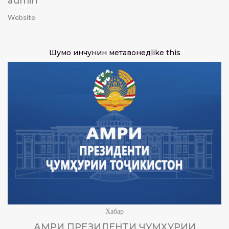
admin
Website
Шумо инчунин метавонед
like this
Хабар
АМРИ ПРЕЗИДЕНТИ ҶУМҲУРИИ