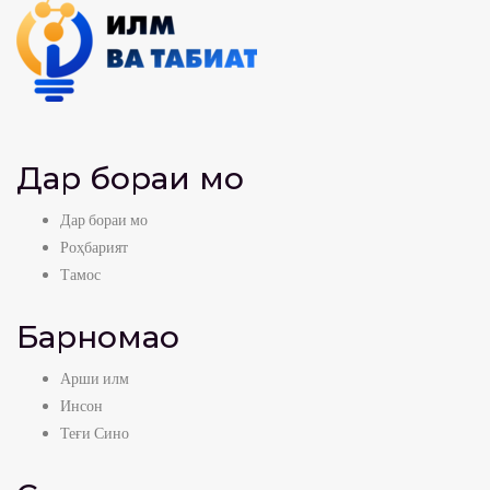
Дар бораи мо
Дар бораи мо
Роҳбарият
Тамос
Барномаҳо
Арши илм
Инсон
Теғи Сино