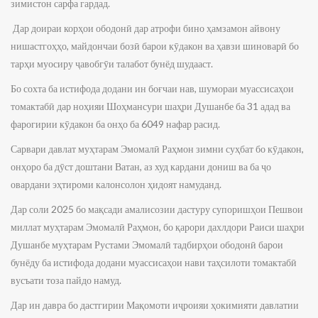
зимистон сарфа гардад.
Дар доираи корҳои ободонӣ дар атрофи бино ҳамзамон айвону
нишастгоҳҳо, майдончаи бозӣ барои кӯдакон ва ҳавзи шиноварӣ бо
тарҳи муосиру ҷавобгӯи талабот бунёд шудааст.
Бо сохта ба истифода додани ин боғчаи нав, шумораи муассисаҳои
томактабӣ дар ноҳияи Шоҳмансури шаҳри Душанбе ба 31 адад ва
фарогирии кӯдакон ба онҳо ба 6049 нафар расид.
Сарвари давлат муҳтарам Эмомалӣ Раҳмон зимни суҳбат бо кӯдакон,
онҳоро ба дӯст доштани Ватан, аз худ кардани дониш ва ба ҷо
овардани эҳтироми калонсолон ҳидоят намуданд.
Дар соли 2025 бо мақсади амалисозии дастуру супоришҳои Пешвои
миллат муҳтарам Эмомалӣ Раҳмон, бо қарори дахлдори Раиси шаҳри
Душанбе муҳтарам Рустами Эмомалӣ тадбирҳои ободонӣ барои
бунёду ба истифода додани муассисаҳои нави таҳсилоти томактабӣ
вусъати тоза пайдо намуд.
Дар ин давра бо дастгирии Мақомоти иҷроияи ҳокимияти давлатии