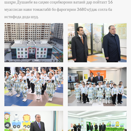
шаҳри Душанбе ва саҳми соҳибкорони ватанӣ дар пойтахт 16
муассисаи нави томактабӣ бо фарогирии 3680 кӯдак сохта ба
истифода дода шуд.