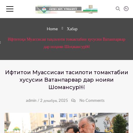
Home
Хабар
Ифтитоҳи Муассисаи таҳсилоти томактабии хусусии Ватанпарвар
дар ноҳияи Шоҳмансур￼
Ифтитоҳи Муассисаи таҳсилоти томактабии
хусусии Ватанпарвар дар ноҳияи
Шоҳмансур￼
admin
/
2 декабря, 2025
No Comments