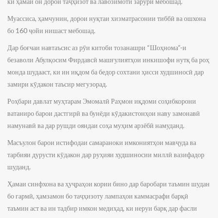
ки ҳамаи он дорои таҷҳизот ва лавозимоти зарурӣ мебошад.
Муассиса, ҳамчунин, дорои нуқтаи хизматрасонии тиббӣ ва ошхона
бо 160 ҷойи нишаст мебошад.
Дар боғчаи навтаъсис аз рӯи китоби тозанашри “Шоҳнома”-и
безаволи Абулқосим Фирдавсӣ машғулиятҳои инкишофи нутқ ба роҳ
монда шудааст, ки ин иқдом ба бедор сохтани ҳисси худшиносӣ дар
замири кӯдакон таъсир мегузорад.
Роҳбари давлат муҳтарам Эмомалӣ Раҳмон иқдоми соҳибкорони
ватаниро барои дастгирӣ ва бунёди кӯдакистонҳои наву замонавӣ
намунавӣ ва дар рушди ояндаи соҳа муҳим арзёбӣ намуданд.
Масъулон барои истифодаи самараноки имкониятҳои мавҷуда ва
тарбияи дурусти кӯдакон дар руҳияи худшиносии миллӣ вазифадор
шуданд.
Ҳамаи синфхона ва ҳуҷраҳои кории бино дар баробари таъмин шудан
бо гармӣ, ҳамзамон бо таҷҳизоту лампаҳои каммасрафи барқӣ
таъмин аст ва ин тадбир имкон медиҳад, ки неруи барқ дар фасли