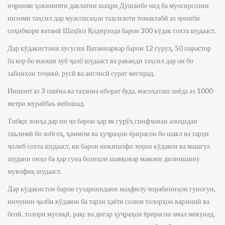
иҷроияи ҳокимияти давлатии шаҳри Душанбе оид ба муосирсозии
низоми таҳсил дар муассисаҳои таҳсилоти томактабӣ аз ҷониби
соҳибкори ватанӣ Шаҳбоз Қодирзода барои 300 кӯдак сохта шудааст.
Дар кӯдакистони хусусии Ватанпарвар барои 12 гуруҳ, 50 парастор
ба кор бо маоши хуб ҷалб шудааст ва раванди таҳсил дар он бо
забонҳои тоҷикӣ, русӣ ва англисӣ сурат мегирад.
Иншоот аз 3 ошёна ва таҳхона иборат буда, масоҳаташ зиёда аз 1000
метри мураббаъ мебошад.
Тибқи лоиҳа дар ин ҷо барои ҳар як гурӯҳ синфхонаи алоҳидаи
таълимӣ бо хобгоҳ, ҳаммом ва ҳуҷраҳои ёрирасон бо шакл ва тарҳи
ҷолиб сохта шудааст, ки барои инкишофи зеҳни кӯдакон ва машғул
шудани онҳо ба ҳар гуна бозиҳои шавқовар макони дилнишину
мувофиқ шудааст.
Дар кӯдакистон барои гузаронидани маҳфилу чорабиниҳои гуногун,
инчунин ҷалби кӯдакон ба тарзи ҳаёти солим толорҳои варзишӣ ва
бозӣ, толори мусиқӣ, рақс ва дигар ҳуҷраҳои ёрирасон амал мекунад,