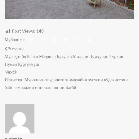
Post Views:
148
Мубодила:
Previous
Мулоқот бо Раиси Маҷлиси Бузурги Миллии Ҷумҳурии Туркия
Нуман Куртулмуш
Next
Ифтитоҳи Муассисаи таҳсилоти томактабии хусусии кӯдакистони
байналмилалии инноватсионии Басбӣ