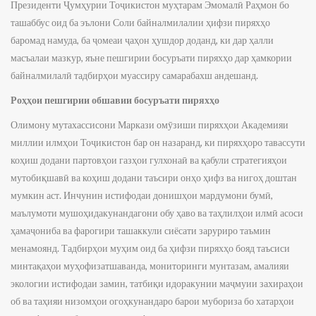
Президенти Ҷумҳурии Тоҷикистон муҳтарам Эмомалӣ Раҳмон бо
ташаббус оид ба эълони Соли байналмилалии ҳифзи пиряхҳо
баромад намуда, ба ҷомеаи ҷаҳон ҳушдор доданд, ки дар ҳалли
масъалаи мазкур, яъне пешгирии босуръати пиряхҳо дар ҳамкории
байналмилалӣ тадбирҳои муассиру самарабахш андешанд.
Роҳҳои пешгирии обшавии босуръати пиряхҳо
Олимону мутахассисони Маркази омӯзиши пиряхҳои Академияи
миллии илмҳои Тоҷикистон бар он назаранд, ки пиряхҳоро тавассути
коҳиш додани партовҳои газҳои гулхонаӣ ва қабули стратегияҳои
мутобиқшавӣ ва коҳиш додани таъсири онҳо ҳифз ва нигоҳ доштан
мумкин аст. Инчунин истифодаи донишҳои мардумони бумӣ,
маълумоти мушоҳидакунандагони обу ҳаво ва таҳлилҳои илмӣ асоси
ҳамаҷониба ва фарогири ташаккули сиёсати заруриро таъмин
менамоянд. Тадбирҳои муҳим оид ба ҳифзи пиряхҳо бояд таъсиси
минтақаҳои муҳофизатшаванда, мониторинги мунтазам, амалияи
экологии истифодаи замин, татбиқи идоракунии маҷмуии захираҳои
об ва таҳияи низомҳои огоҳкунандаро барои мубориза бо хатарҳои