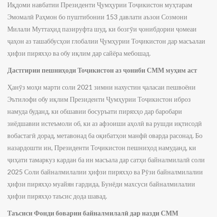
Иқдоми навбатии Президенти Ҷумҳурии Тоҷикистон муҳтарам
Эмомалӣ Раҳмон бо пуштибонии 153 давлати аъзои Созмони
Милали Муттаҳид пазируфта шуд, ки бозгӯи ҷонибдории ҷомеаи
ҷаҳон аз ташаббусҳои глобалии Ҷумҳурии Тоҷикистон дар масъалаи
ҳифзи пиряхҳо ва обу иқлим дар сайёра мебошад.
Дастгирии пешниҳоди Тоҷикистон аз ҷониби СММ муҳим аст
Ҳанӯз моҳи марти соли 2021 зимни нахустин ҷаласаи пешвоёни
Эътилофи обу иқлим Президенти Ҷумҳурии Тоҷикистон иброз
намуда буданд, ки обшавии босуръати пиряхҳо дар баробари
зиёдшавии истеъмоли об, ки аз афзоиши аҳолӣ ва рушди иқтисодӣ
вобастагӣ дорад, метавонад ба оқибатҳои манфӣ оварда расонад. Бо
назардошти ин, Президенти Тоҷикистон пешниҳод намуданд, ки
ҷиҳати тамаркуз кардан ба ин масъала дар сатҳи байналмилалӣ соли
2025 Соли байналмилалии ҳифзи пиряхҳо ва Рӯзи байналмилалии
ҳифзи пиряхҳо муайян гардида, Бунёди махсуси байналмилалии
ҳифзи пиряхҳо таъсис дода шавад.
Таъсиси Фонди боварии байналмилалӣ дар назди СММ