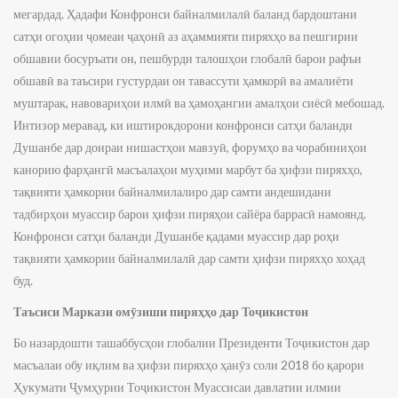
мегардад. Ҳадафи Конфронси байналмилалӣ баланд бардоштани
сатҳи огоҳии ҷомеаи ҷаҳонӣ аз аҳаммияти пиряхҳо ва пешгирии
обшавии босуръати он, пешбурди талошҳои глобалӣ барои рафъи
обшавӣ ва таъсири густурдаи он тавассути ҳамкорӣ ва амалиёти
муштарак, навовариҳои илмӣ ва ҳамоҳангии амалҳои сиёсӣ мебошад.
Интизор меравад, ки иштирокдорони конфронси сатҳи баланди
Душанбе дар доираи нишастҳои мавзуӣ, форумҳо ва чорабиниҳои
канорию фарҳангӣ масъалаҳои муҳими марбут ба ҳифзи пиряхҳо,
тақвияти ҳамкории байналмилалиро дар самти андешидани
тадбирҳои муассир барои ҳифзи пиряҳои сайёра баррасӣ намоянд.
Конфронси сатҳи баланди Душанбе қадами муассир дар роҳи
тақвияти ҳамкории байналмилалӣ дар самти ҳифзи пиряхҳо хоҳад
буд.
Таъсиси Маркази омӯзиши пиряҳҳо дар Тоҷикистон
Бо назардошти ташаббусҳои глобалии Президенти Тоҷикистон дар
масъалаи обу иқлим ва ҳифзи пиряхҳо ҳанӯз соли 2018 бо қарори
Ҳукумати Ҷумҳурии Тоҷикистон Муассисаи давлатии илмии