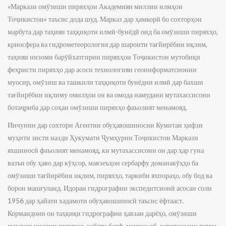
«Маркази омӯзиши пиряхҳои Академияи миллии илмҳои
Тоҷикистон» таъсис дода шуд. Марказ дар ҳамкорӣ бо сохторҳои
марбута дар таҳияи таҳқиқоти илмӣ-бунёдӣ оид ба омӯзиши пиряхҳо,
криосфера ва гидрометеорология дар шароити тағйирёбии иқлим,
таҳияи низоми барӯйхатгирии пиряхҳои Тоҷикистон мутобиқи
феҳристи пиряхҳо дар асоси технологияи геоинформатсионии
муосир, омӯзиш ва ташкили таҳқиқоти бунёдии илмӣ дар бахши
тағйирёбии иқлиму омилҳои он ва омода намудани мутахассисони
ботаҷриба дар соҳаи омӯзиши пиряхҳо фаъолият менамояд.
Инчунин дар сохтори Агентии обуҳавошиносии Кумитаи ҳифзи
муҳити зисти назди Ҳукумати Ҷумҳурии Тоҷикистон Маркази
яхшиносӣ фаъолият менамояд, ки мутахассисони он дар ҳар гуна
вазъи обу ҳаво дар кӯҳсор, мавзеъҳои сербарфу доманакӯҳҳо ба
омӯзиши тағйирёбии иқлим, пиряхҳо, таркиби яхпораҳо, обу бод ва
борон машғуланд. Идораи гидрографии экспедитсионӣ асосан соли
1956 дар ҳайати хадамоти обуҳавошиносӣ таъсис ёфтааст.
Кормандони он таҳқиқи гидрографии ҳавзаи дарёҳо, омӯзиши
махсуси низоми пиряхҳо, қабати барф, маҷрои об, харитасозии тарма,