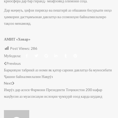
криосфера дар бар гиранд,- меафзоянд олимони соҳа.
Дар маҷмуъ, ҳифзи пиряхҳо ва пешгирӣ аз обшавии босуръати онҳо
ҳамкории дастҷамъонаи давлатҳо ва созмонҳои байналмилалиро
тақозо менамояд.
АМИТ «Ховар»
Post Views:
286
Мубодила:
Previous
Барқияҳои табрикӣ аз номи як қатор сарони давлатҳо ба муносибати
Ҷашни байналмилалии Наврӯз
Next
Имрӯз дар асоси Фармони Президенти Тоҷикистон 200 нафар
маҳбусон аз муассисаҳои ислоҳии ҷумҳурӣ озод карда шуданд