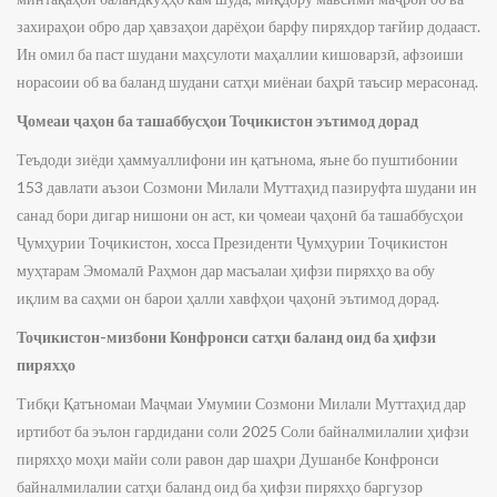
захираҳои обро дар ҳавзаҳои дарёҳои барфу пиряхдор тағйир додааст.
Ин омил ба паст шудани маҳсулоти маҳаллии кишоварзӣ, афзоиши
норасоии об ва баланд шудани сатҳи миёнаи баҳрӣ таъсир мерасонад.
Ҷомеаи ҷаҳон ба ташаббусҳои Тоҷикистон эътимод дорад
Теъдоди зиёди ҳаммуаллифони ин қатънома, яъне бо пуштибонии
153 давлати аъзои Созмони Милали Муттаҳид пазируфта шудани ин
санад бори дигар нишони он аст, ки ҷомеаи ҷаҳонӣ ба ташаббусҳои
Ҷумҳурии Тоҷикистон, хосса Президенти Ҷумҳурии Тоҷикистон
муҳтарам Эмомалӣ Раҳмон дар масъалаи ҳифзи пиряхҳо ва обу
иқлим ва саҳми он барои ҳалли хавфҳои ҷаҳонӣ эътимод дорад.
Тоҷикистон-мизбони Конфронси сатҳи баланд оид ба ҳифзи
пиряхҳо
Тибқи Қатъномаи Маҷмаи Умумии Созмони Милали Муттаҳид дар
иртибот ба эълон гардидани соли 2025 Соли байналмилалии ҳифзи
пиряхҳо моҳи майи соли равон дар шаҳри Душанбе Конфронси
байналмилалии сатҳи баланд оид ба ҳифзи пиряхҳо баргузор