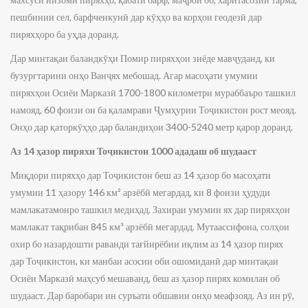
пешбинии сел, барфченкунӣ дар кӯҳҳо ва корҳои геодезӣ дар
пиряхҳоро ба уҳда доранд.
Дар минтақаи баландкӯҳи Помир пиряхҳои зиёде мавҷуданд, ки
бузургтарини онҳо Ванҷях мебошад. Агар масоҳати умумии
пиряхҳои Осиёи Марказӣ 1700-1800 километри мураббаъро ташкил
намояд, 60 фоизи он ба қаламрави Ҷумҳурии Тоҷикистон рост меояд.
Онҳо дар қаторкӯҳҳо дар баландиҳои 3400-5240 метр қарор доранд.
Аз 14 ҳазор пиряхи Тоҷикистон 1000 ададаш об шудааст
Миқдори пиряхҳо дар Тоҷикистон беш аз 14 ҳазор бо масоҳати
умумии 11 ҳазору 146 км² арзёбӣ мегардад, ки 8 фоизи ҳудуди
мамлакатамонро ташкил медиҳад. Захираи умумии ях дар пиряхҳои
мамлакат тақрибан 845 км³ арзёбӣ мегардад. Мутаассифона, солҳои
охир бо назардошти раванди тағйирёбии иқлим аз 14 ҳазор пирях
дар Тоҷикистон, ки манбаи асосии оби ошомиданӣ дар минтақаи
Осиёи Марказӣ маҳсуб мешаванд, беш аз ҳазор пирях комилан об
шудааст. Дар баробари ин суръати обшавии онҳо меафзояд. Аз ин рӯ,