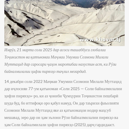
Имрӯз, 21 марти соли 2025 дар асоси ташаббуси глобалии
Тоҷикистон ва қатъномаи Маҷмаи Умумии Созмони Милали
Муттаҳид дар саросари ҷаҳон маротибаи нахустин аст, ки Рӯзи
байналмилалии ҳифзи пиряхҳо таҷлил мегардад.
14 декабри соли 2022 Маҷмаи Умумии Созмони Милали Муттаҳид
дар иҷлосияи 77-ум қатъномаи «Соли 2025 — Соли байналмилалии
ҳифзи пиряхҳо»-ро, ки аз ҷониби Ҷумҳурии Тоҷикистон пешбарӣ
шуда буд, бо иттифоқи оро қабул намуд. Он дар таърихи фаъолияти
Созмони Милали Муттаҳид яке аз қатъномаҳои нодир маҳсуб
мешавад, зеро дар он ҳам эълони Рӯзи байналмилалии пиряхҳо ва
ҳам Соли байналмилали ҳифзи пиряхҳо (2025) дарҷ гардидааст.