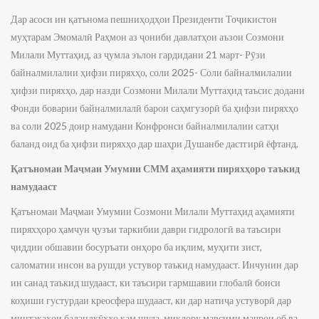
Дар асоси ин қатънома пешниҳодҳои Президенти Тоҷикистон
муҳтарам Эмомалӣ Раҳмон аз ҷониби давлатҳои аъзои Созмони
Милали Муттаҳид, аз ҷумла эълон гардидани 21 март- Рӯзи
байналмилалии ҳифзи пиряхҳо, соли 2025- Соли байналмилалии
ҳифзи пиряхҳо, дар назди Созмони Милали Муттаҳид таъсис додани
Фонди боварии байналмилалӣ барои саҳмгузорӣ ба ҳифзи пиряхҳо
ва соли 2025 доир намудани Конфронси байналмилалии сатҳи
баланд оид ба ҳифзи пиряхҳо дар шаҳри Душанбе дастгирӣ ёфтанд.
Қатъномаи Маҷмаи Умумии СММ аҳамияти пиряхҳоро таъкид
намудааст
Қатъномаи Маҷмаи Умумии Созмони Милали Муттаҳид аҳамияти
пиряхҳоро ҳамчун ҷузъи таркибии даври гидрологӣ ва таъсири
ҷиддии обшавии босуръати онҳоро ба иқлим, муҳити зист,
саломатии инсон ва рушди устувор таъкид намудааст. Инчунин дар
ин санад таъкид шудааст, ки таъсири гармшавии глобалӣ боиси
коҳиши густурдаи креосфера шудааст, ки дар натиҷа устуворӣ дар
минтақаҳои баландкӯҳҳо кам шуда, миқдору мавсими маҷрои об ва