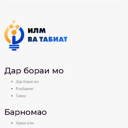
Дар бораи мо
Дар бораи мо
Роҳбарият
Тамос
Барномаҳо
Арши илм