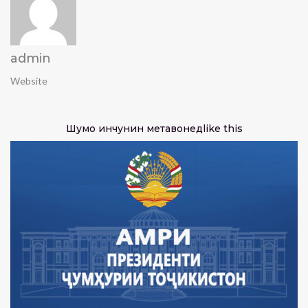
admin
Website
Шумо инчунин метавонед
like this