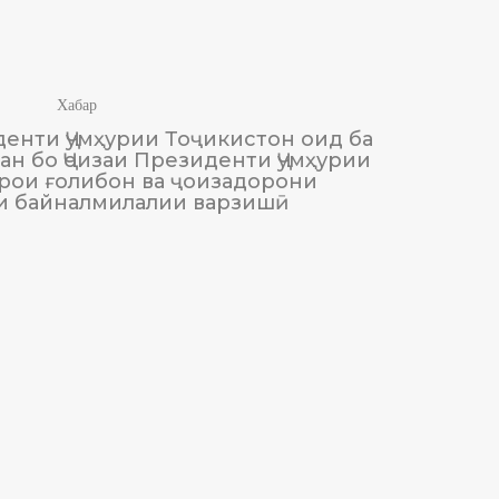
Хабар
енти Ҷумҳурии Тоҷикистон оид ба
М
н бо Ҷоизаи Президенти Ҷумҳурии
Тоҷики
рои ғолибон ва ҷоизадорони
и байналмилалии варзишӣ