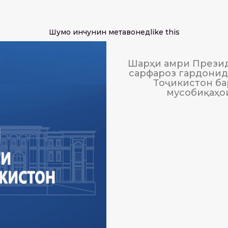
Шумо инчунин метавонед
like this
Шарҳи амри Презид
сарфароз гардонида
Тоҷикистон ба
мусобиқаҳо