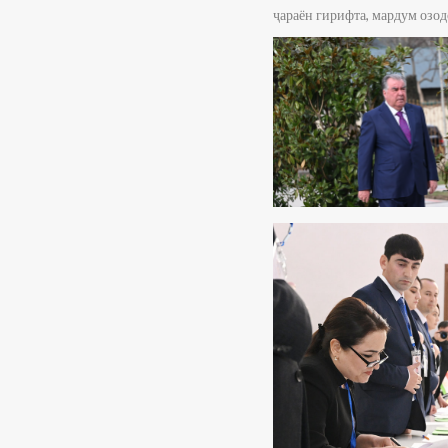
ҷараён гирифта, мардум озод