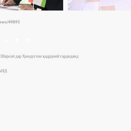
/news/49895
 Шерозӣ дар Ҳиндустон қадрдонӣ гардиданд
АНД