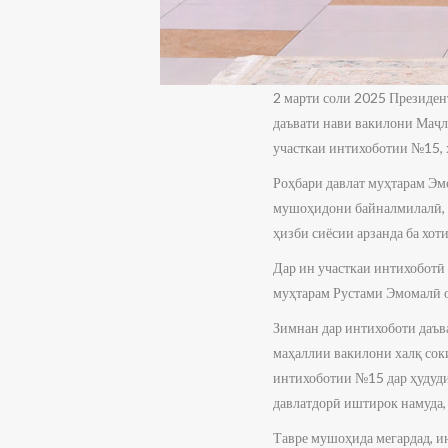
2 марти соли 2025 Президе
даъвати нави вакилони Маҷ
участкаи интихоботии №15,
Роҳбари давлат муҳтарам Эм
мушоҳидони байналмилалӣ, н
ҳизби сиёсии арзанда ба хо
Дар ин участкаи интихобот
муҳтарам Рустами Эмомалӣ о
Зимнан дар интихоботи даъ
маҳаллии вакилони халқ со
интихоботии №15 дар ҳудуди 
давлатдорӣ иштирок намуда,
Тавре мушоҳида мегардад, и