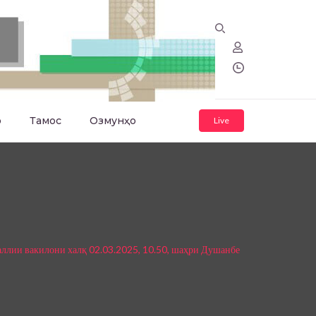
о
Тамос
Озмунҳо
Live
ллии вакилони халқ 02.03.2025, 10.50, шаҳри Душанбе