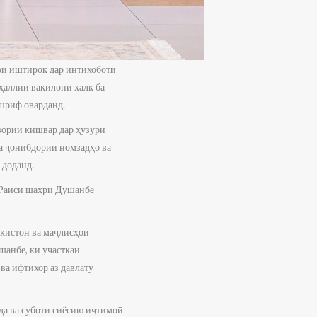
ои иштирок дар интихоботи
аллии вакилони халқ ба
шриф оварданд.
зории кишвар дар ҳузури
а ҷонибдории номзадҳо ва
 доданд.
 Раиси шаҳри Душанбе
кистон ва маҷлисҳои
анбе, ки участкаи
ва ифтихор аз давлату
да ва суботи сиёсию иҷтимоӣ