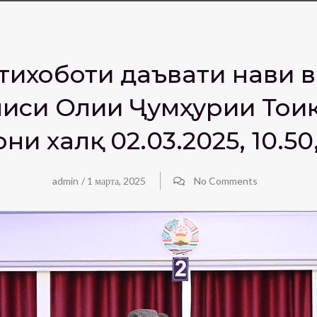
тихоботи даъвати нави в
иси Олии Ҷумҳурии Тоҷик
ни халқ 02.03.2025, 10.5
admin
/
1 марта, 2025
No Comments