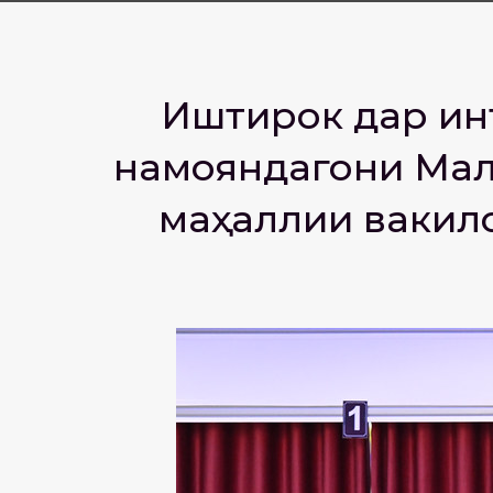
Иштирок дар ин
намояндагони Маҷл
маҳаллии вакило