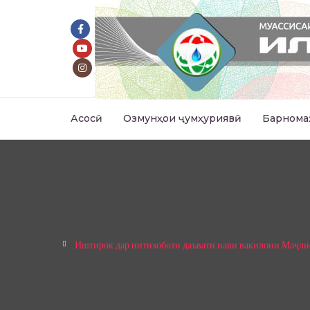
Асосӣ
Озмунҳои ҷумҳуриявӣ
Барнома
Иштирок дар интихоботи даъвати нави вакилони Маҷли