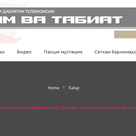
ҳо
Видео
Пахши мустақим
Сеткаи барномаҳ
Home
Хабар
си намояндагони Маҷлиси Олии Ҷумҳурии Тоҷикистон ва маҷлисҳои маҳа