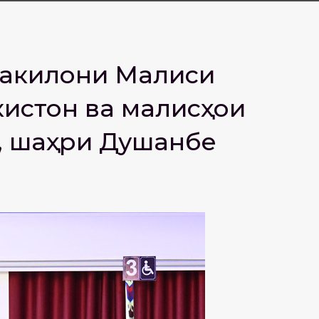
акилони Маҷлиси
истон ва маҷлисҳои
0, шаҳри Душанбе