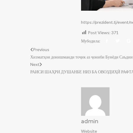
https://prezident.tj/event
Post Views:
371
Мубодила:
Previous
Хизматҳои донишманди тоҷик аз ҷониби Бунёди Саъдии
Next
РАИСИ ШАҲРИ ДУШАНБЕ НИЗ БА ОВОЗДИҲӢ РАФТ
admin
Website