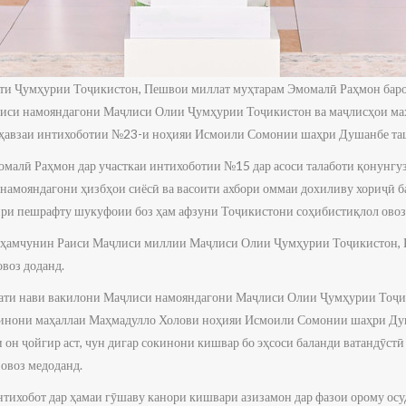
нти Ҷумҳурии Тоҷикистон, Пешвои миллат муҳтарам Эмомалӣ Раҳмон бар
лиси намояндагони Маҷлиси Олии Ҷумҳурии Тоҷикистон ва маҷлисҳои маҳ
 ҳавзаи интихоботии №23-и ноҳияи Исмоили Сомонии шаҳри Душанбе та
омалӣ Раҳмон дар участкаи интихоботии №15 дар асоси талаботи қонунгу
амояндагони ҳизбҳои сиёсӣ ва васоити ахбори оммаи дохиливу хориҷӣ б
тири пешрафту шукуфоии боз ҳам афзуни Тоҷикистони соҳибистиқлол овоз
ӣ ҳамчунин Раиси Маҷлиси миллии Маҷлиси Олии Ҷумҳурии Тоҷикистон,
воз доданд.
вати нави вакилони Маҷлиси намояндагони Маҷлиси Олии Ҷумҳурии Тоҷи
кинони маҳаллаи Маҳмадулло Холови ноҳияи Исмоили Сомонии шаҳри Душ
он ҷойгир аст, чун дигар сокинони кишвар бо эҳсоси баланди ватандӯстӣ 
 овоз медоданд.
нтихобот дар ҳамаи гӯшаву канори кишвари азизамон дар фазои орому осу