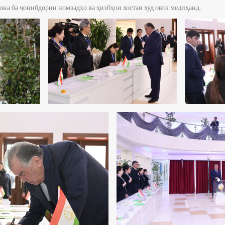
она ба ҷонибдории номзадҳо ва ҳизбҳои хостаи худ овоз медиҳанд.