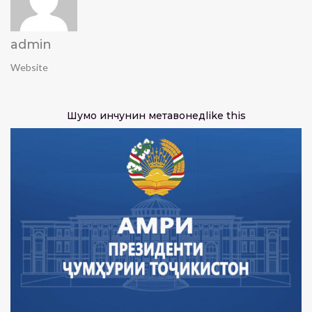
admin
Website
Шумо инчунин метавонед
like this