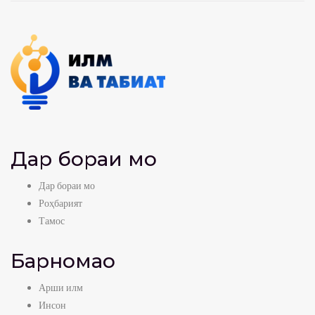
Дар бораи мо
Дар бораи мо
Роҳбарият
Тамос
Барномаҳо
Арши илм
Инсон