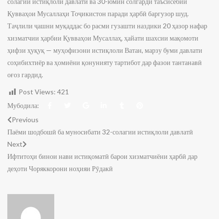
солагии истиқлоли давлатӣ ва 30-юмин солгарди таъсисёбии
Қувваҳои Мусаллаҳи Тоҷикистон паради ҳарбӣ баргузор шуд.
Таҷлили ҷашни муқаддас бо расми гузашти наздики 20 ҳазор нафар
хизматчии ҳарбии Қувваҳои Мусаллаҳ, ҳайати шахсии мақомоти
ҳифзи ҳуқуқ — муҳофизони истиқлоли Ватан, марзу буми давлати
соҳибихтиёр ва ҳомиёни қонунияту тартибот дар фазои тантанавӣ
оғоз гардид.
Post Views:
421
Мубодила:
Previous
Паёми шодбошӣ ба муносибати 32-солагии истиқлоли давлатӣ
Next
Ифтитоҳи бинои нави истиқоматӣ барои хизматчиёни ҳарбӣ дар
деҳоти Чоряккорони ноҳияи Рӯдакӣ