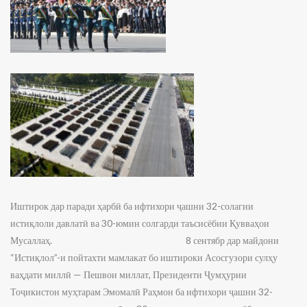
Иштирок дар паради ҳарбӣ ба ифтихори ҷашни 32-солагии
истиқлоли давлатӣ ва 30-юмин солгарди таъсисёбии Қувваҳои
Мусаллаҳ. 8 сентябр дар майдони
“Истиқлол”-и пойтахти мамлакат бо иштироки Асосгузори сулҳу
ваҳдати миллӣ — Пешвои миллат, Президенти Ҷумҳурии
Тоҷикистон муҳтарам Эмомалӣ Раҳмон ба ифтихори ҷашни 32-