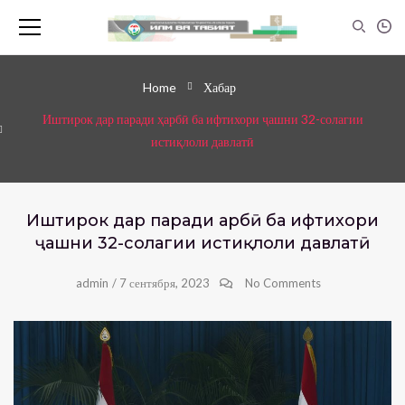
Home
Хабар
Иштирок дар паради ҳарбӣ ба ифтихори ҷашни 32-солагии
истиқлоли давлатӣ
Иштирок дар паради ҳарбӣ ба ифтихори
ҷашни 32-солагии истиқлоли давлатӣ
admin
/
7 сентября, 2023
No Comments