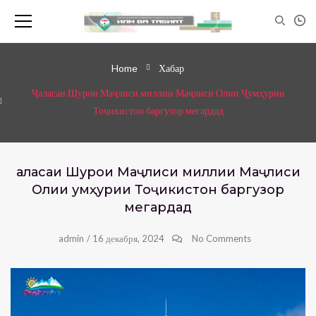
Home
Хабар
Ҷаласаи Шурои Маҷлиси миллии Маҷлиси Олии Ҷумҳурии
Тоҷикистон баргузор мегардад
Ҷаласаи Шурои Маҷлиси миллии Маҷлиси
Олии Ҷумҳурии Тоҷикистон баргузор
мегардад
admin
/
16 декабря, 2024
No Comments