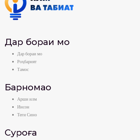
Дар бораи мо
Дар бораи мо
Роҳбарият
Тамос
Барномаҳо
Арши илм
Инсон
Теғи Сино
Суроға