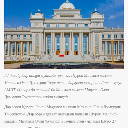
27 декабр дар шаҳри Душанбе ҷаласаи Шурои Маҷлиси миллии
Маҷлиси Олии Ҷумҳурии Тоҷикистон баргузор мегардад. Дар ин хусус
АМИТ «Ховар» бо истинод ба Маҷлиси миллии Маҷлиси Олии
Ҷумҳурии Тоҷикистон хабар медиҳад.
Дар асоси Қарори Раиси Маҷлиси миллии Маҷлиси Олии Ҷумҳурии
Тоҷикистон «Дар бораи даъват намудани ҷаласаи Шурои Маҷлиси
миллии Маҷлиси Олии Ҷумҳурии Тоҷикистон» ҷаласаи Шуро 27