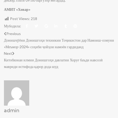
декабр, соати 09:00 баргузор мегардад.
АМИТ «Ховар»
Post Views:
218
Мубодила:
Previous
Донишҷӯёни Донишгоҳи техникии Тоҷикистон дар Намоиш-озмуни
«Меъмор-2024» соҳиби ҷойҳои намоён гардиданд
Next
Китобхонаи илмии Донишгоҳи давлатии Хоруғ баъди навсозӣ
мавриди истифода қарор дода шуд
admin