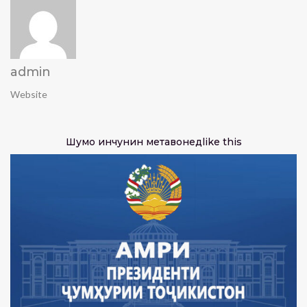
admin
Website
Шумо инчунин метавонед
like this