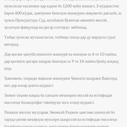
муассисаи таълимии ҳар кадом бо 1200 ҷойи нишаст, 3 кӯдакистон
барои 600 кӯдак, ҳамчунин биноҳои маъмурии мақомоти давлатӣ, аз
ҷумла Прокуратура, Суд, шуъбаҳои Кумитаи амнияти миллӣ,
ҳолатҳои фавқулода ва дигар сохторҳо мебошад.
Тибқи хулосаи мутахассисон, татбиқи лоиҳа дар ду марҳила сурат
мегирад.
Дар қисми ҷанубӣ иншооти маъмурӣ ва хонаҳои аз 6 то 10 ошёна,
дар қисмати дигари шаҳрак биноҳои аз 9 то 14 ошёна бунёд хоҳанд
шуд.
Ҳамзамон, таҷдиди маркази маъмурии Ҷамоати шаҳраки Вашгирд
низ дар назар дошта шудааст.
Зимни таҳияи нақша ба санъати меъмории миллӣ ва истифодаи
масолеҳи баландсифат таваҷҷуҳи хоса зоҳир шудааст.
Пешвои миллат муҳтарам Эмомалӣ Раҳмон ҳангоми шиносоӣ бо
тарҳҳо риояи меъёрҳои муосири шаҳрсозӣ ва истифодаи масолеҳи
босифатро таъкид намуда, масъулонро барои назорати пурраи