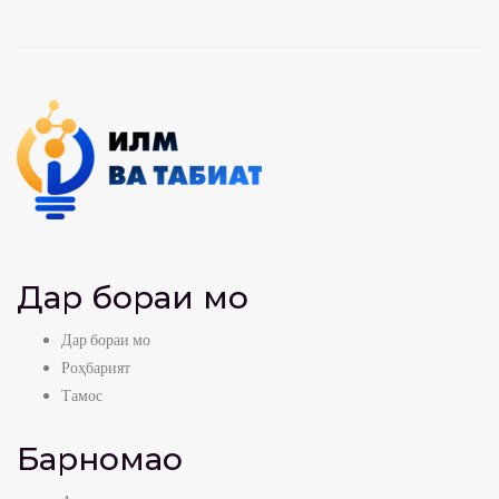
Дар бораи мо
Дар бораи мо
Роҳбарият
Тамос
Барномаҳо