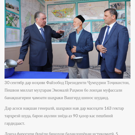
30 сентябр дар ноҳияи Файзобод Президенти Ҷумҳурии Тоҷикистон,
Пешвои миллат муҳтарам Эмомалӣ Раҳмон бо лоиҳаи муфассали
банақшагирии ҷамоати шаҳраки Вашгирд шинос шуданд.
Дар асоси нақшаи генералӣ, шаҳраки нав дар масоҳати 163 гектар
тарҳрезӣ шуда, барои аҳолии зиёда аз 90 ҳазор кас пешбинӣ
гардидааст.
Лоиҳа фарогири бунёди биноҳои баландошёнаи истиқоматӣ, 5