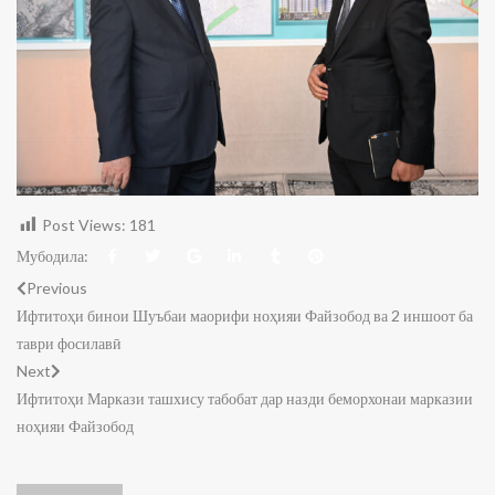
Post Views:
181
Мубодила:
Previous
Ифтитоҳи бинои Шуъбаи маорифи ноҳияи Файзобод ва 2 иншоот ба
таври фосилавӣ
Next
Ифтитоҳи Маркази ташхису табобат дар назди беморхонаи марказии
ноҳияи Файзобод