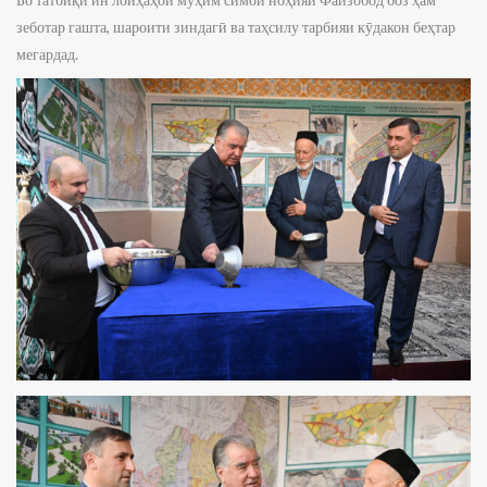
зеботар гашта, шароити зиндагӣ ва таҳсилу тарбияи кӯдакон беҳтар
мегардад.