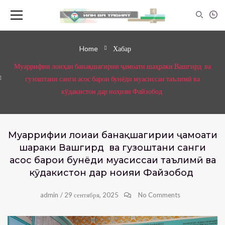
Home
Хабар
Муаррифии лоиҳаи банақшагирии ҷамоати шаҳраки Вашгирд ва
гузоштани санги асос барои бунёди муасиссаи таълимӣ ва
кӯдакистон дар ноҳияи Файзобод
Муаррифии лоиҳаи банақшагирии ҷамоати
шаҳраки Вашгирд ва гузоштани санги
асос барои бунёди муасиссаи таълимӣ ва
кӯдакистон дар ноҳияи Файзобод
admin
/
29 сентября, 2025
No Comments