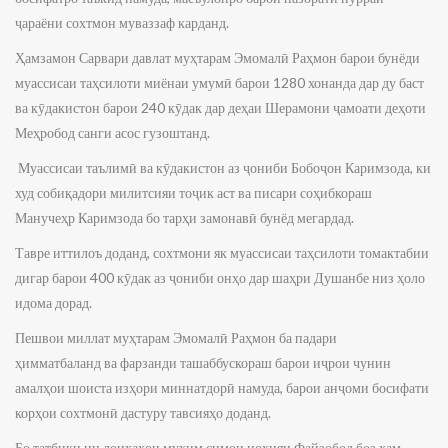
ҷараёни сохтмон муваззаф карданд.
Ҳамзамон Сарвари давлат муҳтарам Эмомалӣ Раҳмон барои бунёди
муассисаи таҳсилоти миёнаи умумӣ барои 1280 хонанда дар ду баст
ва кӯдакистон барои 240 кӯдак дар деҳаи Шерамони ҷамоати деҳоти
Меҳробод санги асос гузоштанд.
Муассисаи таълимӣ ва кӯдакистон аз ҷониби Бобоҷон Каримзода, ки
худ собиқадори милитсияи тоҷик аст ва писари соҳибкораш
Манучеҳр Каримзода бо тарҳи замонавӣ бунёд мегардад.
Тавре иттилоъ доданд, сохтмони як муассисаи таҳсилоти томактабии
дигар барои 400 кӯдак аз ҷониби онҳо дар шаҳри Душанбе низ ҳоло
идома дорад.
Пешвои миллат муҳтарам Эмомалӣ Раҳмон ба падари
ҳимматбаланд ва фарзанди ташаббускораш барои иҷрои чунин
амалҳои шоиста изҳори миннатдорӣ намуда, барои анҷоми босифати
корҳои сохтмонӣ дастуру тавсияҳо доданд.
Бо татбиқи ин лоиҳаҳои муҳим симои ноҳияи Файзобод боз ҳам