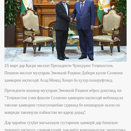
25 март дар Қасри миллат Президенти Ҷумҳурии Тоҷикистон,
Пешвои миллат муҳтарам Эмомалӣ Раҳмон Дабири кулли Созмони
ҳамкории иқтисодӣ Асад Маҷид Хонро ба ҳузур пазируфтанд.
Президенти кишвар муҳтарам Эмомалӣ Раҳмон иброз доштанд, ки
“Тоҷикистон узви фаъоли Созмони ҳамкории иқтисодӣ мебошад ва
тавсеаи ҳамкории гуногунҷанбаи судманд бо кишварҳои аъзои он
мавриди таваҷҷуҳи пайвастаи мо қарор дорад”.
Дар ҷараёни суҳбат масъалаҳои густариши ҳамкорӣ дар бахшҳои
тиҷорату иқтисод, сармоягузорӣ, нақлиёту комуникатсия, энергетика,