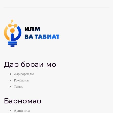
Дар бораи мо
Дар бораи мо
Роҳбарият
Тамос
Барномаҳо
Арши илм