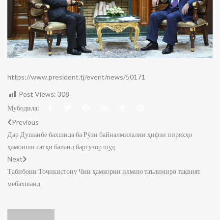
https://www.president.tj/event/news/50171
Post Views:
308
Мубодила:
Previous
Дар Душанбе бахшида ба Рӯзи байналмилалии ҳифзи пиряхҳо
ҳамоиши сатҳи баланд баргузор шуд
Next
Табибони Тоҷикистону Чин ҳамкории илмию таълимиро тақвият
мебахшанд