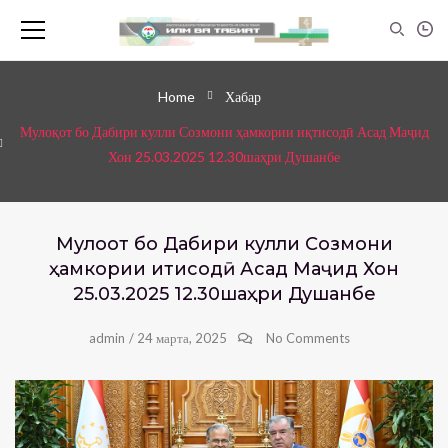
Home
Хабар
Мулоқот бо Дабири кулли Созмони ҳамкории иқтисодӣ Асад Маҷид
Хон 25.03.2025 12.30шаҳри Душанбе
Мулоқот бо Дабири кулли Созмони
ҳамкории иқтисодӣ Асад Маҷид Хон
25.03.2025 12.30шаҳри Душанбе
admin
/
24 марта, 2025
No Comments