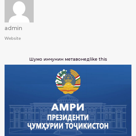
admin
Website
Шумо инчунин метавонед
like this