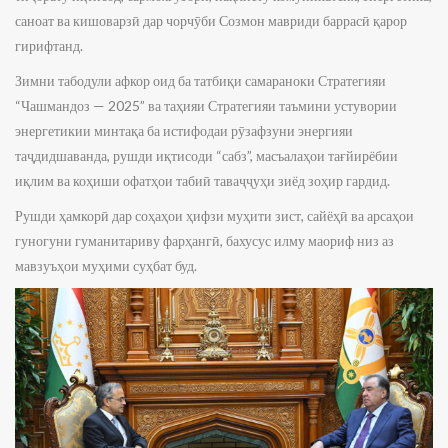
саноат ва кишоварзӣ дар чорчӯби Созмон мавриди баррасӣ қарор
гирифтанд.
Зимни табодули афкор оид ба татбиқи самараноки Стратегияи
“Чашмандоз — 2025” ва таҳияи Стратегияи таъмини устувории
энергетикии минтақа ба истифодаи рӯзафзуни энергияи
таҷдидшаванда, рушди иқтисоди “сабз”, масъалаҳои тағйирёбии
иқлим ва коҳиши офатҳои табиӣ таваҷҷуҳи зиёд зоҳир гардид.
Рушди ҳамкорӣ дар соҳаҳои ҳифзи муҳити зист, сайёҳӣ ва арсаҳои
гуногуни гуманитариву фарҳангӣ, бахусус илму маориф низ аз
мавзуъҳои муҳими суҳбат буд.