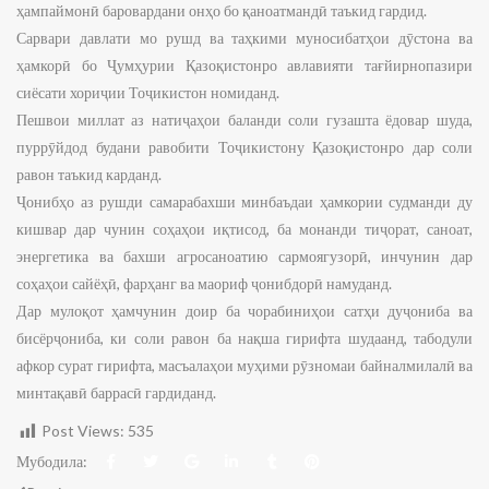
ҳампаймонӣ баровардани онҳо бо қаноатмандӣ таъкид гардид.
Сарвари давлати мо рушд ва таҳкими муносибатҳои дӯстона ва
ҳамкорӣ бо Ҷумҳурии Қазоқистонро авлавияти тағйирнопазири
сиёсати хориҷии Тоҷикистон номиданд.
Пешвои миллат аз натиҷаҳои баланди соли гузашта ёдовар шуда,
пуррӯйдод будани равобити Тоҷикистону Қазоқистонро дар соли
равон таъкид карданд.
Ҷонибҳо аз рушди самарабахши минбаъдаи ҳамкории судманди ду
кишвар дар чунин соҳаҳои иқтисод, ба монанди тиҷорат, саноат,
энергетика ва бахши агросаноатию сармоягузорӣ, инчунин дар
соҳаҳои сайёҳӣ, фарҳанг ва маориф ҷонибдорӣ намуданд.
Дар мулоқот ҳамчунин доир ба чорабиниҳои сатҳи дуҷониба ва
бисёрҷониба, ки соли равон ба нақша гирифта шудаанд, табодули
афкор сурат гирифта, масъалаҳои муҳими рӯзномаи байналмилалӣ ва
минтақавӣ баррасӣ гардиданд.
Post Views:
535
Мубодила: