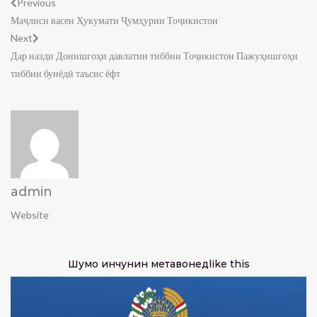
Previous
Маҷлиси васеи Ҳукумати Ҷумҳурии Тоҷикистон
Next
Дар назди Донишгоҳи давлатии тиббии Тоҷикистон Пажуҳишгоҳи
тиббии бунёдӣ таъсис ёфт
admin
Website
Шумо инчунин метавонед
like this