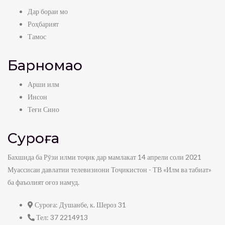
Дар бораи мо
Роҳбарият
Тамос
Барномаҳо
Арши илм
Инсон
Теғи Сино
Суроға
Бахшида ба Рӯзи илми тоҷик дар мамлакат 14 апрели соли 2021
Муассисаи давлатии телевизиони Тоҷикистон - ТВ «Илм ва табиат»
ба фаъолият оғоз намуд.
Суроға:
Душанбе, к. Шероз 31
Тел:
37 2214913