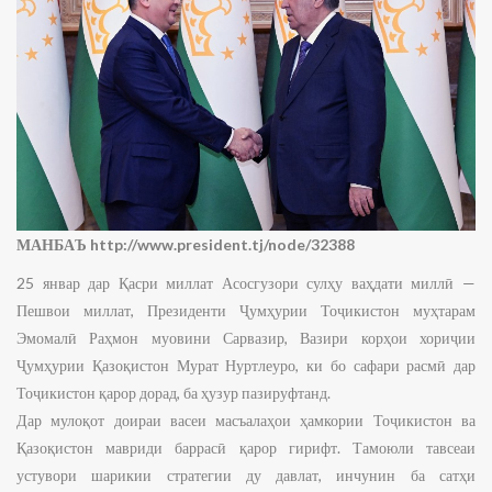
МАНБАЪ
http://www.president.tj/node/32388
25 январ дар Қасри миллат Асосгузори сулҳу ваҳдати миллӣ —
Пешвои миллат, Президенти Ҷумҳурии Тоҷикистон муҳтарам
Эмомалӣ Раҳмон муовини Сарвазир, Вазири корҳои хориҷии
Ҷумҳурии Қазоқистон Мурат Нуртлеуро, ки бо сафари расмӣ дар
Тоҷикистон қарор дорад, ба ҳузур пазируфтанд.
Дар мулоқот доираи васеи масъалаҳои ҳамкории Тоҷикистон ва
Қазоқистон мавриди баррасӣ қарор гирифт. Тамоюли тавсеаи
устувори шарикии стратегии ду давлат, инчунин ба сатҳи