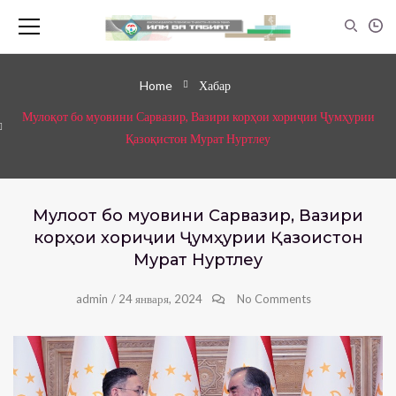
Home
Хабар
Мулоқот бо муовини Сарвазир, Вазири корҳои хориҷии Ҷумҳурии
Қазоқистон Мурат Нуртлеу
Мулоқот бо муовини Сарвазир, Вазири
корҳои хориҷии Ҷумҳурии Қазоқистон
Мурат Нуртлеу
admin
/
24 января, 2024
No Comments