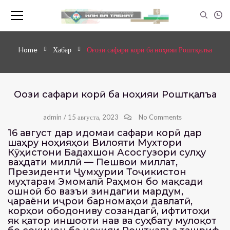
Home
Хабар
Оғози сафари корӣ ба ноҳияи Роштқалъа
Оғози сафари корӣ ба ноҳияи Роштқалъа
admin
/
15 августа, 2023
No Comments
16 август дар идомаи сафари корӣ дар
шаҳру ноҳияҳои Вилояти Мухтори
Кӯҳистони Бадахшон Асосгузори сулҳу
ваҳдати миллӣ — Пешвои миллат,
Президенти Ҷумҳурии Тоҷикистон
муҳтарам Эмомалӣ Раҳмон бо мақсади
ошноӣ бо вазъи зиндагии мардум,
ҷараёни иҷрои барномаҳои давлатӣ,
корҳои ободониву созандагӣ, ифтитоҳи
як қатор иншооти нав ва суҳбату мулоқот