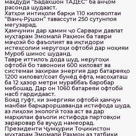
маҳдуди “Бадахшон ТАДЕС” ба анҷом
расонда шудааст.
Хатҳои интиқоли барқи 110 киловолтаи
“Ванҷ-Рӯшон” тавассути 250 сутунпоя
мегузарад.
Ҳамчунин дар ҳамин ҷо Сарвари давлат
муҳтарам Эмомалӣ Раҳмон ба таври
маҷозӣ бо фаъолият ва иқтидори
истеҳсолии неругоҳи офтобӣ дар ноҳияи
Мурғоб шинос шуданд.
Тавре иттилоъ дода шуд, неругоҳи
офтобӣ бо тавоноии 600 киловат ва
системаи захираи энергия дар батареяҳо
1200 киловат/соат бунёд ёфта, масоҳаташ
ба 12 ҳазор метри мураббаъ баробар
мебошад. Дар он 1060 батареяи офтобӣ
насб гардидааст.
Бояд гуфт, ки энергияи офтобӣ ҳамчун
манбаи барқароршаванда истифода шуда,
аз лиҳози экологӣ тоза аст ва дар
марҳилаи фаъоли истифода партовҳои
зараровар ба вуҷуд намеорад.
Президенти Ҷумҳурии Тоҷикистон
муҳтарам Эмомалӣ Раҳмон аз татбиқи