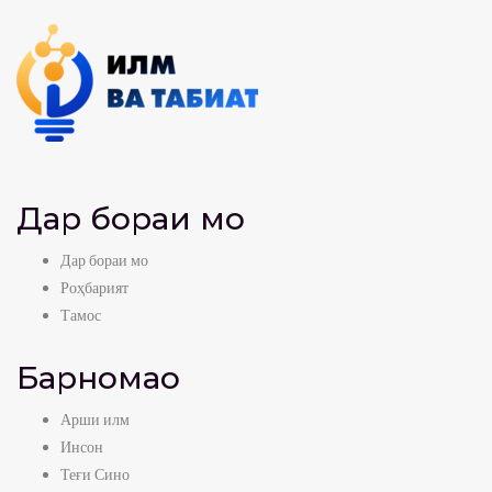
Дар бораи мо
Дар бораи мо
Роҳбарият
Тамос
Барномаҳо
Арши илм
Инсон
Теғи Сино