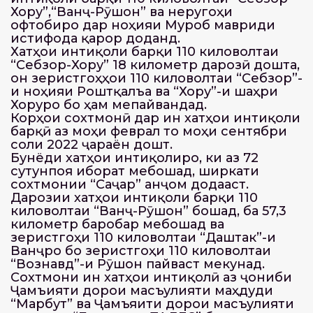
Хоруғ”,“Ванҷ-Рӯшон” ва неругоҳи
офтобиро дар ноҳияи Мурғоб мавриди
истифода қарор доданд.
Хатҳои интиқоли барқи 110 киловолтаи
“Себзор-Хоруғ” 18 километр дарозӣ дошта,
он зеристгоҳҳои 110 киловолтаи “Себзор”-
и ноҳияи Роштқалъа ва “Хоруғ”-и шаҳри
Хоруғро бо ҳам мепайвандад.
Корҳои сохтмонӣ дар ин хатҳои интиқоли
барқӣ аз моҳи феврал то моҳи сентябри
соли 2022 ҷараён дошт.
Бунёди хатҳои интиқолиро, ки аз 72
сутунпоя иборат мебошад, ширкати
сохтмонии “Саҷар” анҷом додааст.
Дарозии хатҳои интиқоли барқи 110
киловолтаи “Ванҷ-Рӯшон” бошад, ба 57,3
километр баробар мебошад ва
зеристгоҳи 110 киловолтаи “Даштак”-и
Ванҷро бо зеристгоҳи 110 киловолтаи
“Вознавд”-и Рӯшон пайваст мекунад.
Сохтмони ин хатҳои интиқолӣ аз ҷониби
Ҷамъияти дорои масъулияти маҳдуди
“Марбут” ва Ҷамъяити дорои масъулияти