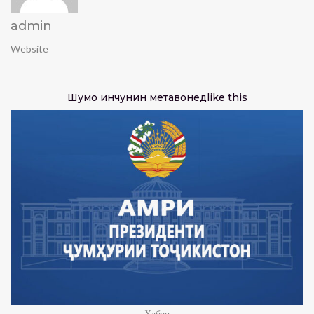
admin
Website
Шумо инчунин метавонед
like this
Хабар