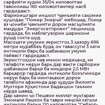
сарфиёти худии 35/04 киловолтаи
тавоноиаш 160 киловолтампер насб
гардидааст.
Фармоишгари иншоот Ҷамъияти саҳомии
кушодаи “Помир Энерҷӣ” мебошад. Лоиҳа
аз ҷониби Ҷамъияти дорои масъулияти
маҳдуди “Энергосетпроект” пешниҳод
гардида, бо маблағгузории шарикони
рушд сохта шуд.
Масоҳати умумии зеристгоҳ 3 ҳазору 696
метри мураббаъ буда, он тавассути 3 хати
интиқоли барқ ба шабакаҳои умумӣ
пайваст гардидааст.
Зеристгоҳҳои нав имкон медиҳанд, ки
талафоти неруи барқ дар вақти сарбории
шабакаҳои барқӣ ба миқдори 2,5 МВт
барқарор гардида, интиқоли боэътимоди
неруи барқ ба минтақаҳои дорои
талаботи афзоянда дар ҳудуди Вилояти
Мухтори Кӯҳистони Бадахшон таъмин
карда шавад.
Дар ҳамин ҷо Пешвои миллат муҳтарам
Эмомалӣ Раҳмон ба таври маҷозӣ хатҳои
интиқоли барқи 110 киловолтаи “Себзор-