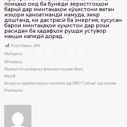
лоиҳаҳо оид ба бунёди зеристгоҳҳои
барқӣ дар минтақаҳои кӯҳистони ватан
изҳори қаноатмандӣ намуда, зикр
доштанд, ки дастрасӣ ба энергия, хусусан
барои минтақаҳои куҳистон дар роҳи
расидан ба ҳадафҳои рушди устувор
нақши калидӣ дорад.
Post Views:
399
Мубодила:
Previous
Мулоқот бо роҳбарону фаъолони ноҳияи Ванҷ
Next
Боздид аз ҷараёни корҳои сохтмонӣ дар НБО “Себзор” дар ноҳияи
Роштқалъа