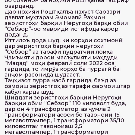
бо сокинон ба ноҳияи Роштқалъа ташриф
оварданд.
Дар ноҳияи Роштқалъа нахуст Сарвари
давлат муҳтарам Эмомалӣ Раҳмон
зеристгоҳи барқии Неругоҳи барқи обии
“Себзор”-ро мавриди истифода қарор
доданд.
Иттилоъ дода шуд, ки корҳои сохтмонӣ
дар зеристгоҳи барқии неругоҳи
“Себзор” аз тарафи пудратчии лоиҳа
Ҷамъияти дорои масъулияти маҳдуди
“Мадад” моҳи феврали соли 2022 оғоз
гардида, то имрӯз корҳо ба пуррагӣ ба
анҷом расонида шудааст.
Таҷҳизот пурра насб гардида, баъд аз
озмоиш зеристгоҳ аз тарафи фармоишгар
қабул карда шуд.
Шиддати зеристгоҳи барқии Неругоҳи
барқии обии “Себзор” 110 киловолт буда,
дар он 4 трансформатор, аз ҷумла 2
трансформатори асосӣ бо тавоноии 15
мегаволтампер, 1 трансформатори 35/10
киловолтаи тавоноиаш 2,5
мегаволтампер, 1 трансформатори