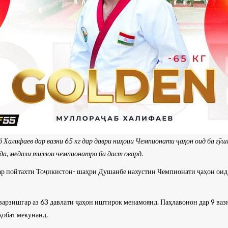
Халифаев дар вазни 65 кг дар даври ниҳоии Чемпионати ҷаҳон оид ба гӯш
да, медали тиллои чемпионатро ба даст овард
.
ар пойтахти Тоҷикистон- шаҳри Душанбе нахустин Чемпионати ҷаҳон оид 
варзишгар аз 63 давлати ҷаҳон иштирок менамоянд. Паҳлавонон дар 9 вазн
қобат мекунанд.