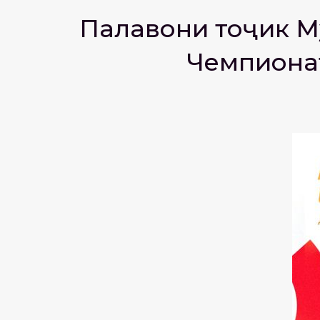
Паҳлавони тоҷик 
Чемпионат