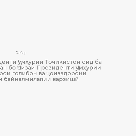
Хабар
енти Ҷумҳурии Тоҷикистон оид ба
М
н бо Ҷоизаи Президенти Ҷумҳурии
Тоҷики
рои ғолибон ва ҷоизадорони
и байналмилалии варзишӣ