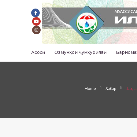
Асосӣ
Озмунҳои ҷумҳуриявӣ
Барнома
Home
Хабар
Паҳла