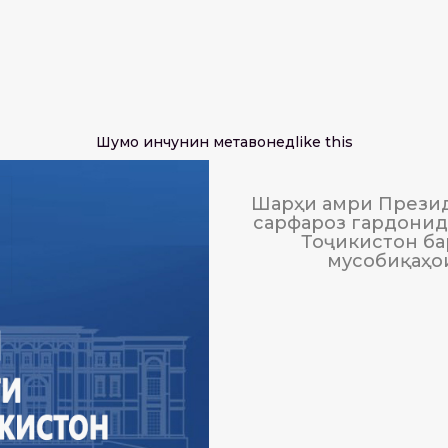
Шумо инчунин метавонед
like this
Шарҳи амри Презид
сарфароз гардонида
Тоҷикистон ба
мусобиқаҳо