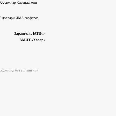
00 доллар, барандагони
000 доллари ИМА сарфароз
Зарангези ЛАТИФ,
АМИТ «Ховар»
аҳон оид ба гӯштингирӣ