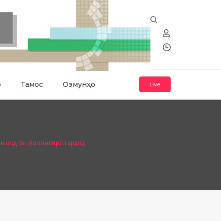
о
Тамос
Озмунҳо
Live
н оид ба гӯштингирӣ гардид