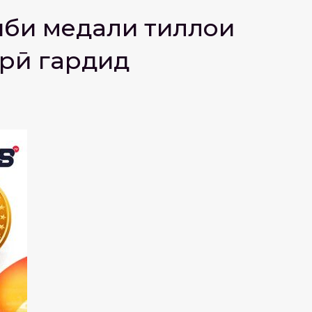
иби медали тиллои
ирӣ гардид