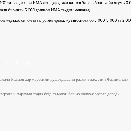
00 ҳазор доллари ИМА аст. Дар ҳамаи вазнҳо ба ғолибони ҷойи якум 20 0
едали биринҷӣ 5 000 доллари ИМА тақдим мешавад.
оби медалҳо се ҷои аввалро мегиранд, мутаносибан бо 5 000, 3 000 ва 2 
малӣ Раҳмон дар маросими кушодашавии расмии нахустин Чемпионати ҷ
арзиши мардуми тоҷик буда, таърихи беш аз панҷҳазорсола дорад»