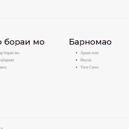
 бораи мо
Барномаҳо
р бораи мо
Арши илм
оҳбарият
Инсон
амос
Теғи Сино
т.