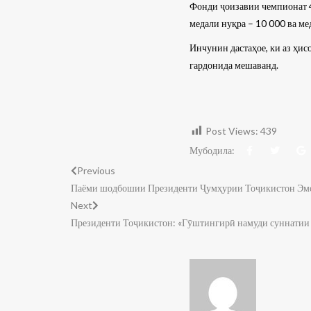
Фонди ҷоизавии чемпионат 4
медали нуқра – 10 000 ва м
Инчунин дастаҳое, ки аз ҳис
гардонида мешаванд.
Post Views:
439
Мубодила:
Previous
Паёми шодбошии Президенти Ҷумҳурии Тоҷикистон Эмо
Next
Президенти Тоҷикистон: «Гӯштингирӣ намуди суннатии в