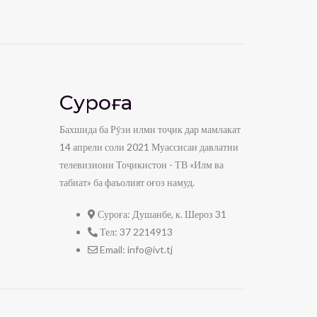
Суроға
Бахшида ба Рӯзи илми тоҷик дар мамлакат
14 апрели соли 2021 Муассисаи давлатии
телевизиони Тоҷикистон - ТВ «Илм ва
табиат» ба фаъолият оғоз намуд.
Суроға:
Душанбе, к. Шероз 31
Тел:
37 2214913
Email:
info@ivt.tj