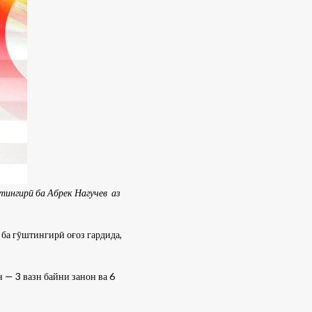
тингирӣ ба Абрек Нагучев аз
ба гӯштингирӣ оғоз гардида,
 — 3 вазн байни занон ва 6