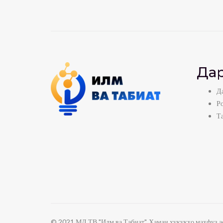
Дар
Да
Р
Т
© 2021 МД ТВ "Илм ва Табиат". Ҳамаи ҳуқуқҳо маҳфуз ас