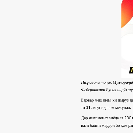
Паҳлавони тоҷик Муллораҷаб 
Федератсияи Русия пирӯз шу
Ёдовар мешавем, ки имрӯз д
то 31 август давом мекунад.
Дар чемпионат зиёда аз 200 
вазн байни мардон бо ҳам ра