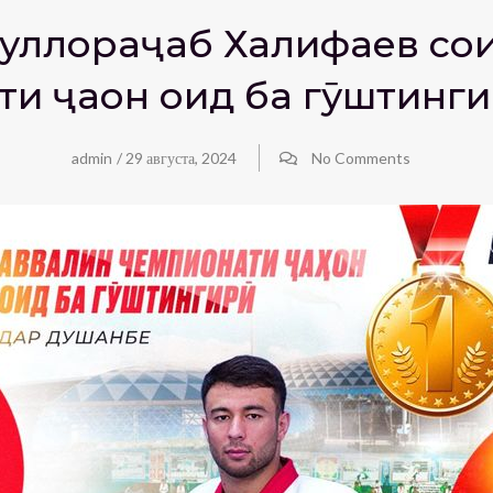
Муллораҷаб Халифаев соҳ
и ҷаҳон оид ба гӯштинг
admin
/
29 августа, 2024
No Comments