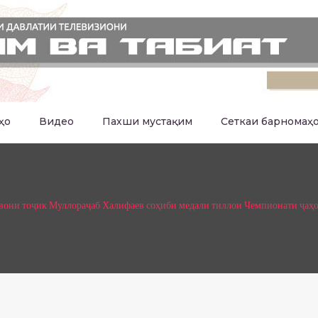
ҳо
Видео
Пахши мустақим
Сеткаи барномаҳ
вони тоҷик Муллораҷаб Халифаев соҳиби медали тиллои Чемпионати ҷаҳо