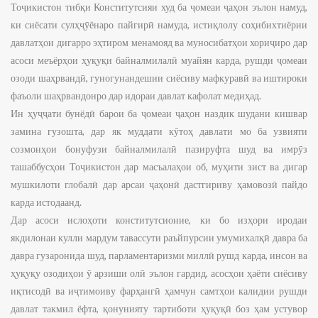
Тоҷикистон тибқи Конститутсияи худ ба ҷомеаи ҷаҳон эълон намуд,
ки сиёсати сулҳҷӯёнаро пайгирӣ намуда, истиқлолу соҳибихтиёрии
давлатҳои дигарро эҳтиром менамояд ва муносибатҳои хориҷиро дар
асоси меъёрҳои ҳуқуқи байналмилалӣ муайян карда, рушди ҷомеаи
озоди шаҳрвандӣ, гуногунандешии сиёсиву мафкуравӣ ва иштироки
фаъоли шаҳрвандонро дар идораи давлат кафолат медиҳад.
Ин ҳуҷҷати бунёдӣ барои ба ҷомеаи ҷаҳон наздик шудани кишвар
замина гузошта, дар як муддати кӯтоҳ давлати мо ба узвияти
созмонҳои бонуфузи байналмилалӣ пазируфта шуд ва имрӯз
ташаббусҳои Тоҷикистон дар масъалаҳои об, муҳити зист ва дигар
мушкилоти глобалӣ дар арсаи ҷаҳонӣ дастгириву ҳамовозӣ пайдо
карда истодаанд.
Дар асоси ислоҳоти конститутсионие, ки бо изҳори иродаи
якдилонаи кулли мардум тавассути раъйпурсии умумихалқӣ давра ба
давра гузаронида шуд, парламентаризми миллӣ рушд карда, инсон ва
ҳуқуқу озодиҳои ӯ арзиши олӣ эълон гардид, асосҳои ҳаёти сиёсиву
иқтисодӣ ва иҷтимоиву фарҳангӣ ҳамчун самтҳои калидии рушди
давлат такмил ёфта, қонунияту тартиботи ҳуқуқӣ боз ҳам устувор