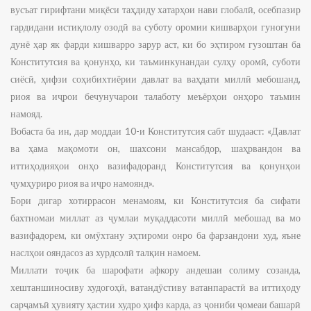
вусъат гирифтани миқёси таҳдиду хатарҳои нави глобалӣ, осебпазир
гардидани истиқлолу озодӣ ва суботу оромии кишварҳои гуногуни
дунё ҳар як фарди кишварро зарур аст, ки бо эҳтиром гузоштан ба
Конститутсия ва қонунҳо, ки таъминкунандаи сулҳу оромӣ, суботи
сиёсӣ, ҳифзи соҳибихтиёрии давлат ва ваҳдати миллӣ мебошанд,
риоя ва иҷрои бечунучарои талаботу меъёрҳои онҳоро таъмин
намояд.
Вобаста ба ин, дар моддаи 10-и Конститутсия сабт шудааст: «Давлат
ва ҳама мақомоти он, шахсони мансабдор, шаҳрвандон ва
иттиҳодияҳои онҳо вазифадоранд Конститутсия ва қонунҳои
ҷумҳуриро риоя ва иҷро намоянд».
Бори дигар хотиррасон менамоям, ки Конститутсия ба сифати
бахтномаи миллат аз ҷумлаи муқаддасоти миллӣ мебошад ва мо
вазифадорем, ки омӯхтану эҳтироми онро ба фарзандони худ, яъне
наслҳои ояндасоз аз хурдсолӣ талқин намоем.
Миллати тоҷик ба шарофати афкору андешаи солиму созанда,
хештаншиносиву худогоҳӣ, ватандӯстиву ватанпарастӣ ва иттиҳоду
сарҷамъӣ ҳувияту ҳастии худро ҳифз карда, аз ҷониби ҷомеаи башарӣ