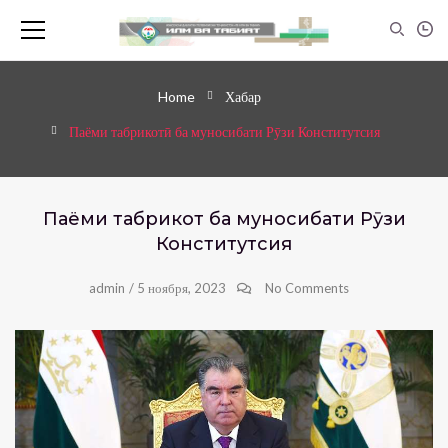
Home
Хабар
Паёми табрикотӣ ба муносибати Рӯзи Конститутсия
Паёми табрикотӣ ба муносибати Рӯзи
Конститутсия
admin
/
5 ноября, 2023
No Comments