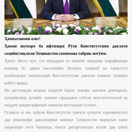
Ҳамватанони азиз!
Ҳамаи шуморо ба ифтихори Рӯзи Конститутсияи давлати
соҳибистиқлоли Тоҷикистон самимона табрик мегӯям.
Ҳанӯз бисту нуҳ сол муқаддам аз ҷониби мардуми шарафманди
кишвар бо дарки масъулияти бузурги таърихӣ ва тавассути
раъйпурсии умумихалқӣ Конститутсияи давлати навини тоҷикон
қабул гардид.
Ин дастоварди воқеан таърихӣ барои эъмори давлати демократӣ,
ҳуқуқбунёду дунявӣ, таъмин гардидани суботи конститутсионӣ ва
ваҳдату ҳамдигарфаҳмӣ заминаи мустаҳкам гузошт.
Гузашта аз ин, қабули Конститутсия ҳамчун ҳуҷҷати сарнавиштсоз
дар инкишофи давлатдории навини Тоҷикистон марҳалаи нави
таърихиро оғоз бахшида, боиси дигаргуниҳои куллӣ дар ҳаёти