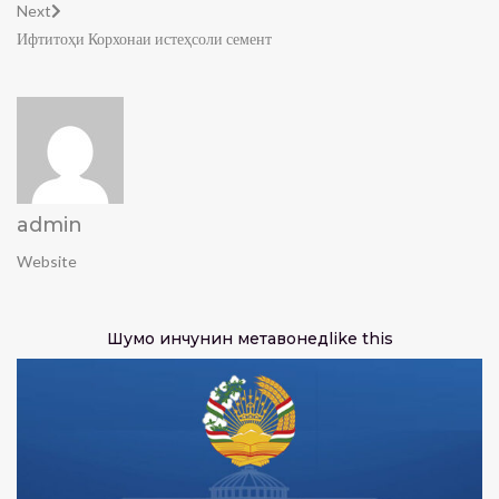
Next
Ифтитоҳи Корхонаи истеҳсоли семент
admin
Website
Шумо инчунин метавонед
like this