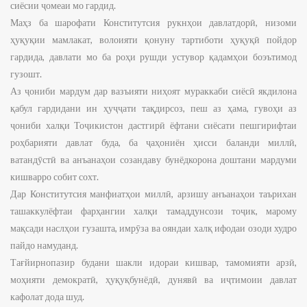
сиёсии ҷомеаи мо гардид.
Маҳз ба шарофати Конститутсия рукнҳои давлатдорӣ, низоми
ҳуқуқии мамлакат, волоияти қонуну тартиботи ҳуқуқӣ пойдор
гардида, давлати мо ба роҳи рушди устувор қадамҳои боэътимод
гузошт.
Аз ҷониби мардум дар вазъияти ниҳоят мураккаби сиёсӣ якдилона
қабул гардидани ин ҳуҷҷати тақдирсоз, пеш аз ҳама, гувоҳи аз
ҷониби халқи Тоҷикистон дастгирӣ ёфтани сиёсати пешгирифтаи
роҳбарияти давлат буда, ба ҷаҳониён ҳисси баланди миллӣ,
ватандӯстӣ ва анъанаҳои созандаву бунёдкорона доштани мардуми
кишварро собит сохт.
Дар Конститутсия манфиатҳои миллӣ, арзишу анъанаҳои таърихан
ташаккулёфтаи фарҳангии халқи тамаддунсози тоҷик, марому
мақсади наслҳои гузашта, имрӯза ва ояндаи халқ ифодаи озоди худро
пайдо намуданд.
Тағйирнопазир будани шакли идораи кишвар, тамомияти арзӣ,
моҳияти демократӣ, ҳуқуқбунёдӣ, дунявӣ ва иҷтимоии давлат
кафолат дода шуд.