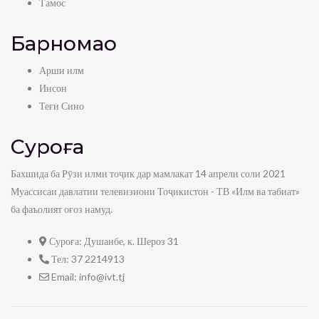
Тамос
Барномаҳо
Арши илм
Инсон
Теғи Сино
Суроға
Бахшида ба Рӯзи илми тоҷик дар мамлакат 14 апрели соли 2021
Муассисаи давлатии телевизиони Тоҷикистон - ТВ «Илм ва табиат»
ба фаъолият оғоз намуд.
Суроға:
Душанбе, к. Шероз 31
Тел:
37 2214913
Email:
info@ivt.tj