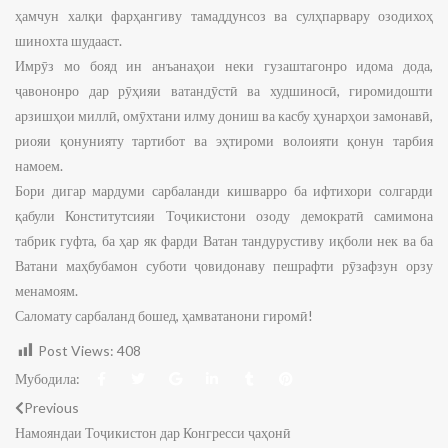
ҳамчун халқи фарҳангиву тамаддунсоз ва сулҳпарвару озодихоҳ
шинохта шудааст.
Имрӯз мо бояд ин анъанаҳои неки гузаштагонро идома дода,
ҷавононро дар рӯҳияи ватандӯстӣ ва худшиносӣ, гиромидошти
арзишҳои миллӣ, омӯхтани илму дониш ва касбу ҳунарҳои замонавӣ,
риояи қонунияту тартибот ва эҳтироми волоияти қонун тарбия
намоем.
Бори дигар мардуми сарбаланди кишварро ба ифтихори солгарди
қабули Конститутсияи Тоҷикистони озоду демократӣ самимона
табрик гуфта, ба ҳар як фарди Ватан тандурустиву иқболи нек ва ба
Ватани маҳбубамон суботи ҷовидонаву пешрафти рӯзафзун орзу
менамоям.
Саломату сарбаланд бошед, ҳамватанони гиромӣ!
Post Views:
408
Мубодила:
Previous
Намояндаи Тоҷикистон дар Конгресси ҷаҳонӣ