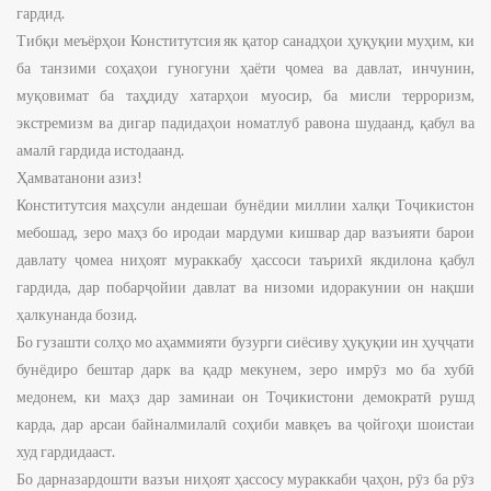
гардид.
Тибқи меъёрҳои Конститутсия як қатор санадҳои ҳуқуқии муҳим, ки
ба танзими соҳаҳои гуногуни ҳаёти ҷомеа ва давлат, инчунин,
муқовимат ба таҳдиду хатарҳои муосир, ба мисли терроризм,
экстремизм ва дигар падидаҳои номатлуб равона шудаанд, қабул ва
амалӣ гардида истодаанд.
Ҳамватанони азиз!
Конститутсия маҳсули андешаи бунёдии миллии халқи Тоҷикистон
мебошад, зеро маҳз бо иродаи мардуми кишвар дар вазъияти барои
давлату ҷомеа ниҳоят мураккабу ҳассоси таърихӣ якдилона қабул
гардида, дар побарҷойии давлат ва низоми идоракунии он нақши
ҳалкунанда бозид.
Бо гузашти солҳо мо аҳаммияти бузурги сиёсиву ҳуқуқии ин ҳуҷҷати
бунёдиро бештар дарк ва қадр мекунем, зеро имрӯз мо ба хубӣ
медонем, ки маҳз дар заминаи он Тоҷикистони демократӣ рушд
карда, дар арсаи байналмилалӣ соҳиби мавқеъ ва ҷойгоҳи шоистаи
худ гардидааст.
Бо дарназардошти вазъи ниҳоят ҳассосу мураккаби ҷаҳон, рӯз ба рӯз