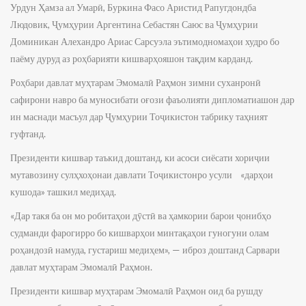
Урдун Ҳамза ал Умарӣ, Буркина Фасо Аристид Рапугдондба
Людовик, Ҷумҳурии Аргентина Себастян Саюс ва Ҷумҳурии
Доминикан Алехандро Ариас Сарсуэла эътимодномаҳои худро бо
паёму дуруд аз роҳбарияти кишварҳояшон тақдим карданд.
Роҳбари давлат муҳтарам Эмомалӣ Раҳмон зимни суханронӣ
сафирони навро ба муносибати оғози фаъолияти дипломатиашон дар
ин маснади масъул дар Ҷумҳурии Тоҷикистон табрику таҳният
гуфтанд.
Президенти кишвар таъкид доштанд, ки асоси сиёсати хориҷии
мутавозину сулҳхоҳонаи давлати Тоҷикистонро усули «дарҳои
кушода» ташкил медиҳад.
«Дар такя ба он мо робитаҳои дӯстӣ ва ҳамкории барои ҷонибҳо
судманди фарогирро бо кишварҳои минтақаҳои гуногуни олам
роҳандозӣ намуда, густариш медиҳем», — иброз доштанд Сарвари
давлат муҳтарам Эмомалӣ Раҳмон.
Президенти кишвар муҳтарам Эмомалӣ Раҳмон оид ба рушду