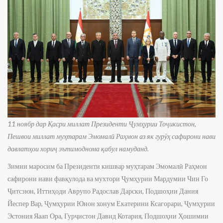
1
1 ноябр дар Қасри миллат Президенти Ҷумҳурии Тоҷикистон,
Пешвои миллат муҳтарам Эмомалӣ Раҳмон аз як гурӯҳ сафирони нави
давлатҳои хориҷ эътимоднома қабул намуданд.
Зимни маросим ба Президенти кишвар муҳтарам Эмомалӣ Раҳмон
сафирони нави фавқулода ва мухтори Ҷумҳурии Мардумии Чин Го
Ҷитсзюн, Иттиҳоди Аврупо Радослав Дарски, Подшоҳии Дания
Йеспер Вар, Ҷумҳурии Юнон хонум Екатерини Ксагорари, Ҷумҳурии
Эстония Яаап Ора, Гурҷистон Давид Котария, Подшоҳии Ҳошимии