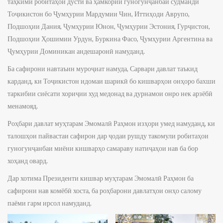
таҳкими робитаҳои дӯстӣ ва ҳамкории гуногунҷанбаи судманди
Тоҷикистон бо Ҷумҳурии Мардумии Чин, Иттиҳоди Аврупо,
Подшоҳии Дания, Ҷумҳурии Юнон, Ҷумҳурии Эстония, Гурҷистон,
Подшоҳии Ҳошимии Урдун, Буркина Фасо, Ҷумҳурии Аргентина ва
Ҷумҳурии Доминикан андешаронӣ намуданд.
Ба сафирони навтаъин муроҷиат намуда, Сарвари давлат таъкид
карданд, ки Тоҷикистон идомаи шарикӣ бо кишварҳои онҳоро бахши
таркибии сиёсати хориҷии худ медонад ва дурнамои онро нек арзёбӣ
менамояд.
Роҳбари давлат муҳтарам Эмомалӣ Раҳмон изҳори умед намуданд, ки
талошҳои пайвастаи сафирон дар ҷодаи рушду такомули робитаҳои
гуногунҷанбаи миёни кишварҳо самараву натиҷаҳои нав ба бор
хоҳанд овард.
Дар хотима Президенти кишвар муҳтарам Эмомалӣ Раҳмон ба
сафирони нав комёбӣ хоста, ба роҳбарони давлатҳои онҳо салому
паёми гарм ирсол намуданд.