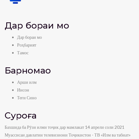
Дар бораи мо
Дар бораи мо
Роҳбарият
Тамос
Барномаҳо
Арши илм
Инсон
Теғи Сино
Суроға
Бахшида ба Рӯзи илми тоҷик дар мамлакат 14 апрели соли 2021
Муассисаи давлатии телевизиони Тоҷикистон - ТВ «Илм ва табиат»