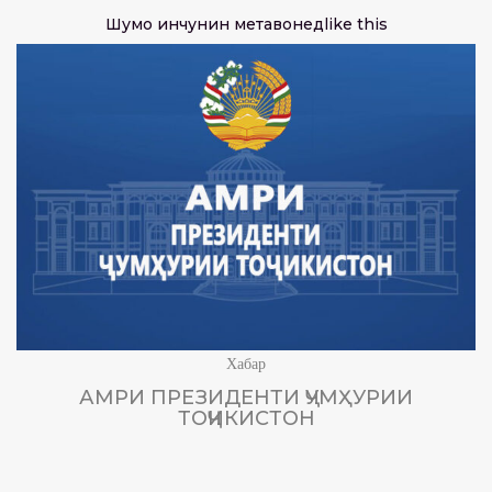
Шумо инчунин метавонед
like this
Хабар
АМРИ ПРЕЗИДЕНТИ ҶУМҲУРИИ
ТОҶИКИСТОН