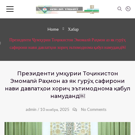
Home
Хабар
Президенти Ҷумҳурии Тоҷикистон Эмомалӣ Раҳмон аз як гурӯҳ
сафирони нави давлатҳои хориҷ эътимоднома қабул намуданд￼
Президенти Ҷумҳурии Тоҷикистон
Эмомалӣ Раҳмон аз як гурӯҳ сафирони
нави давлатҳои хориҷ эътимоднома қабул
намуданд￼
admin
/
10 ноября, 2025
No Comments