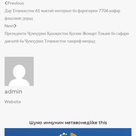
Previous
Дар Тоҷикистон 61 мактаб-интернат бо фарогирии 7706 нафар
фаъолият дорад
Next
Президенти Ҷумҳурии Қазоқистон Қосим-Жомарт Токаев бо сафари
давлатӣ ба Ҷумҳурии Тоҷикистон ташриф меорад
admin
Website
Шумо инчунин метавонед
like this