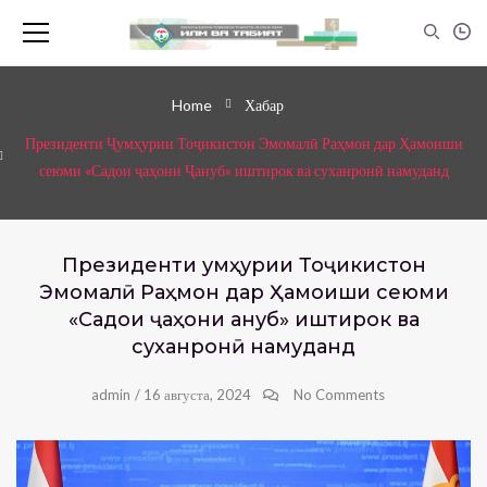
Home
Хабар
Президенти Ҷумҳурии Тоҷикистон Эмомалӣ Раҳмон дар Ҳамоиши
сеюми «Садои ҷаҳони Ҷануб» иштирок ва суханронӣ намуданд
Президенти Ҷумҳурии Тоҷикистон
Эмомалӣ Раҳмон дар Ҳамоиши сеюми
«Садои ҷаҳони Ҷануб» иштирок ва
суханронӣ намуданд
admin
/
16 августа, 2024
No Comments