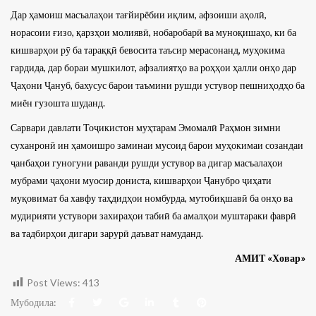
Дар ҳамоиш масъалаҳои тағйирёбии иқлим, афзоиши аҳолӣ,
норасоии ғизо, қарзҳои молиявӣ, нобаробарӣ ва муноқишаҳо, ки ба
кишварҳои рӯ ба тараққӣ бевосита таъсир мерасонанд, муҳокима
гардида, дар бораи мушкилот, афзалиятҳо ва роҳҳои ҳалли онҳо дар
Ҷаҳони Ҷануб, бахусус барои таъмини рушди устувор пешниҳодҳо ба
миён гузошта шуданд.
Сарвари давлати Тоҷикистон муҳтарам Эмомалӣ Раҳмон зимни
суханронӣ ин ҳамоишро заминаи мусоид барои муҳокимаи созандаи
ҷанбаҳои гуногуни раванди рушди устувор ва дигар масъалаҳои
мубрами ҷаҳони муосир дониста, кишварҳои Ҷанубро ҷиҳати
муқовимат ба хавфу таҳдидҳои номбурда, мутобиқшавӣ ба онҳо ва
мудирияти устувори захираҳои табиӣ ба амалҳои муштараки фаврӣ
ва тадбирҳои дигари зарурӣ даъват намуданд.
АМИТ «Ховар»
Post Views:
413
Мубодила: