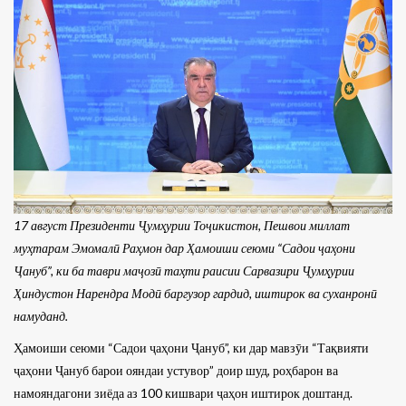
17 август Президенти Ҷумҳурии Тоҷикистон, Пешвои миллат
муҳтарам Эмомалӣ Раҳмон дар Ҳамоиши сеюми “Садои ҷаҳони
Ҷануб”, ки ба таври маҷозӣ таҳти раисии Сарвазири Ҷумҳурии
Ҳиндустон Нарендра Модӣ баргузор гардид, иштирок ва суханронӣ
намуданд.
Ҳамоиши сеюми “Садои ҷаҳони Ҷануб”, ки дар мавзӯи “Тақвияти
ҷаҳони Ҷануб барои ояндаи устувор” доир шуд, роҳбарон ва
намояндагони зиёда аз 100 кишвари ҷаҳон иштирок доштанд.