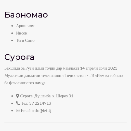
Барномаҳо
Арши илм
Инсон
Теғи Сино
Суроға
Бахшида ба Рӯзи илми тоҷик дар мамлакат 14 апрели соли 2021
Муассисаи давлатии телевизиони Тоҷикистон - ТВ «Илм ва табиат»
ба фаъолият оғоз намуд.
Суроға:
Душанбе, к. Шероз 31
Тел:
37 2214913
Email:
info@ivt.tj