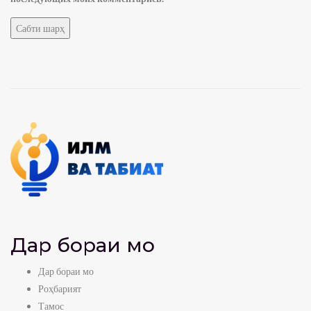
Дар бораи мо
Дар бораи мо
Роҳбарият
Тамос