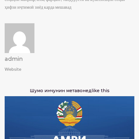
ҳифзи иҷтимоӣ зиёд карда мешавад
admin
Website
Шумо инчунин метавонед
like this