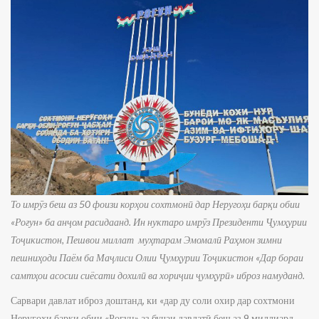
То имрӯз беш аз 50 фоизи корҳои сохтмонӣ дар Неругоҳи барқи обии
«Роғун» ба анҷом расидаанд. Ин нуктаро имрӯз Президенти Ҷумҳурии
Тоҷикистон, Пешвои миллат муҳтарам Эмомалӣ Раҳмон зимни
пешниҳоди Паём ба Маҷлиси Олии Ҷумҳурии Тоҷикистон «Дар бораи
самтҳои асосии сиёсати дохилӣ ва хориҷии ҷумҳурӣ» иброз намуданд.
Сарвари давлат иброз доштанд, ки «дар ду соли охир дар сохтмони
Неругоҳи барқи обии «Роғун» аз буҷаи давлатӣ беш аз 9 миллиард