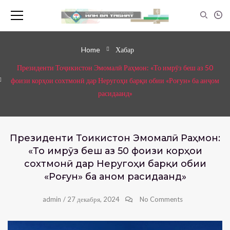
Home
Хабар
Президенти Тоҷикистон Эмомалӣ Раҳмон: «То имрӯз беш аз 50
фоизи корҳои сохтмонӣ дар Неругоҳи барқи обии «Роғун» ба анҷом
расидаанд»
Президенти Тоҷикистон Эмомалӣ Раҳмон:
«То имрӯз беш аз 50 фоизи корҳои
сохтмонӣ дар Неругоҳи барқи обии
«Роғун» ба анҷом расидаанд»
admin
/
27 декабря, 2024
No Comments