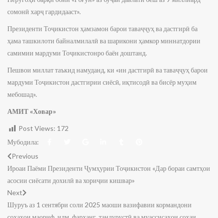
сомонӣ харҷ гардидааст».
Президенти Тоҷикистон ҳамзамон барои таваҷҷуҳ ва дастгирӣ ба
ҳама ташкилоти байналмилалӣ ва шарикони ҳамкор миннатдории
самимии мардуми Тоҷикистонро баён доштанд.
Пешвои миллат таъкид намуданд, ки «ин дастгирӣ ва таваҷҷуҳ барои
мардуми Тоҷикистон дастгирии сиёсӣ, иқтисодӣ ва бисёр муҳим
мебошад».
АМИТ «Ховар»
Post Views:
172
Мубодила:
Previous
Ироаи Паёми Президенти Ҷумҳурии Тоҷикистон «Дар бораи самтҳои
асосии сиёсати дохилӣ ва хориҷии кишвар»
Next
Шуруъ аз 1 сентябри соли 2025 маоши вазифавии кормандони
соҳаҳои маориф, илм, фарҳанг, тандурустӣ ва муассисаҳои соҳаи