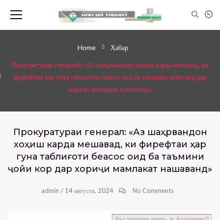
Home
Хабар
Прокуратураи генералӣ: «Аз шаҳрвандон хоҳиш карда мешавад, ки
фирефтаи ҳар гуна таблиғоти беасос оид ба таъмини ҷойи кор дар
хориҷи мамлакат нашаванд»
Прокуратураи генералӣ: «Аз шаҳрвандон
хоҳиш карда мешавад, ки фирефтаи ҳар
гуна таблиғоти беасос оид ба таъмини
ҷойи кор дар хориҷи мамлакат нашаванд»
admin
/
14 августа, 2024
No Comments