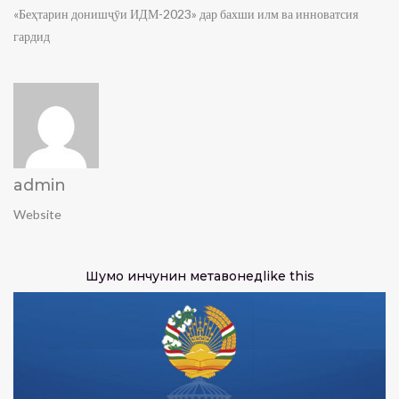
«Беҳтарин донишҷӯи ИДМ-2023» дар бахши илм ва инноватсия
гардид
admin
Website
Шумо инчунин метавонед
like this