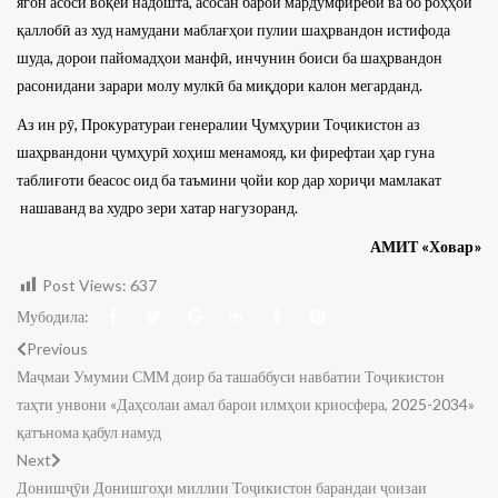
ягон асоси воқеӣ надошта, асосан барои мардумфиребӣ ва бо роҳҳои
қаллобӣ аз худ намудани маблағҳои пулии шаҳрвандон истифода
шуда, дорои пайомадҳои манфӣ, инчунин боиси ба шаҳрвандон
расонидани зарари молу мулкӣ ба миқдори калон мегарданд.
Аз ин рӯ, Прокуратураи генералии Ҷумҳурии Тоҷикистон аз
шаҳрвандони ҷумҳурӣ хоҳиш менамояд, ки фирефтаи ҳар гуна
таблиғоти беасос оид ба таъмини ҷойи кор дар хориҷи мамлакат
нашаванд ва худро зери хатар нагузоранд.
АМИТ «Ховар»
Post Views:
637
Мубодила:
Previous
Маҷмаи Умумии СММ доир ба ташаббуси навбатии Тоҷикистон
таҳти унвони «Даҳсолаи амал барои илмҳои криосфера, 2025-2034»
қатънома қабул намуд
Next
Донишҷӯи Донишгоҳи миллии Тоҷикистон барандаи ҷоизаи