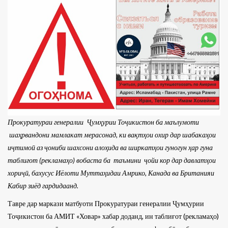
Прокуратураи генералии Ҷумҳурии Тоҷикистон ба маълумоти
шаҳрвандони мамлакат мерасонад, ки вақтҳои охир дар шабакаҳои
иҷтимоӣ аз ҷониби шахсони алоҳида ва ширкатҳои гуногун ҳар гуна
таблиғот (рекламаҳо) вобаста ба таъмини ҷойи кор дар давлатҳои
хориҷӣ, бахусус Иёлоти Муттаҳидаи Амрико, Канада ва Британияи
Кабир зиёд гардидаанд.
Тавре дар маркази матбуоти Прокуратураи генералии Ҷумҳурии
Тоҷикистон ба АМИТ «Ховар» хабар доданд, ин таблиғот (рекламаҳо)