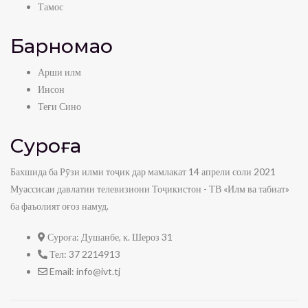
Тамос
Барномаҳо
Арши илм
Инсон
Теғи Сино
Суроға
Бахшида ба Рӯзи илми тоҷик дар мамлакат 14 апрели соли 2021
Муассисаи давлатии телевизиони Тоҷикистон - ТВ «Илм ва табиат»
ба фаъолият оғоз намуд.
Суроға:
Душанбе, к. Шероз 31
Тел:
37 2214913
Email:
info@ivt.tj