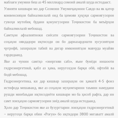
маблағи умумии беш аз 45 миллиард сомонӣ амалӣ шуда истодааст.
Узвияти кишвари мо дар Созмони Умумиҷаҳонии Савдо ва як қатор
конвенсияҳои байналмилалӣ оид ба ҳимояи ҳуқуқи сармоягузорон
гувоҳи мутобиқ будани қонунгузории Тоҷикистон ба меъёрҳои
байналмилалӣ мебошад.
Самтҳои афзалиятноки сиёсати сармоягузории Тоҷикистон ва
соҳаҳои ояндадори иқтисоди он бо дарназардошти хусусиятҳои
ҷуғрофӣ, захираҳои табиӣ ва дигар имкониятҳои мавҷуда муайян
гардидаанд.
Яке аз чунин самтҳо «энергияи сабз», яъне бунёди иншооти
гидроэнергетикӣ, қабл аз ҳама, неругоҳҳои барқи обӣ, офтобӣ ва
бодӣ мебошад.
Гидроэнергетика, ки дар кишвар захираҳои он ҳамагӣ 4-5 фоиз
истифода мешаванд, яке аз соҳаҳои муҳимтарини таъмин намудани
рушди минбаъдаи иқтисодиёти кишвари мо ба ҳисоб рафта, дар ин
самт лоиҳаҳои сармоягузории зиёд амалӣ шуда истодаанд.
Ҳоло дар Тоҷикистон яке аз бузургтарин лоиҳаҳои гидроэнергетикӣ
– неругоҳи барқи обии «Роғун» бо иқтидори 3800 мегаватт амалӣ