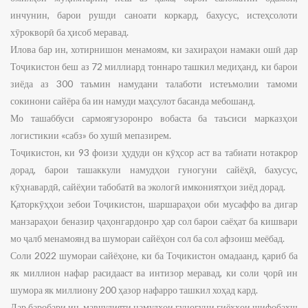
инчунин, барои рушди саноати коркард, бахусус, истеҳсолоти
хӯрокворӣ ба ҳисоб меравад.
Илова бар ин, хотирнишон менамоям, ки захираҳои намаки ошӣ дар
Тоҷикистон беш аз 72 миллиард тоннаро ташкил медиҳанд, ки барои
зиёда аз 300 таъмин намудани талаботи истеъмолии тамоми
сокинони сайёра ба ин намуди маҳсулот басанда мебошанд.
Мо ташаббуси сармоягузоронро вобаста ба таъсиси марказҳои
логистикии «сабз» бо хушӣ мепазирем.
Тоҷикистон, ки 93 фоизи ҳудуди он кӯҳсор аст ва табиати нотакрор
дорад, барои ташаккули намудҳои гуногуни сайёҳӣ, бахусус,
кӯҳнавардӣ, сайёҳии табобатӣ ва экологӣ имкониятҳои зиёд дорад.
Қаторкӯҳҳои зебои Тоҷикистон, шаршараҳои оби мусаффо ва дигар
манзараҳои беназир ҷаҳонгардонро ҳар сол барои саёҳат ба кишвари
мо ҷалб менамоянд ва шумораи сайёҳон сол ба сол афзоиш меёбад.
Соли 2022 шумораи сайёҳоне, ки ба Тоҷикистон омадаанд, қариб ба
як миллион нафар расидааст ва интизор меравад, ки соли ҷорӣ ин
шумора як миллиону 200 ҳазор нафарро ташкил хоҳад кард.
Дар баробари ин, мавҷудияти намудҳои гуногуни гиёҳҳои шифобахш