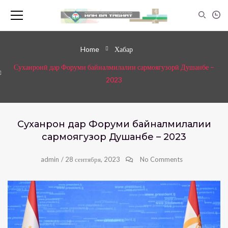
Home
Хабар
Суханронӣ дар Форуми байналмилалии сармоягузорӣ Душанбе –
2023
Суханронӣ дар Форуми байналмилалии
сармоягузорӣ Душанбе – 2023
admin
/
28 сентября, 2023
No Comments