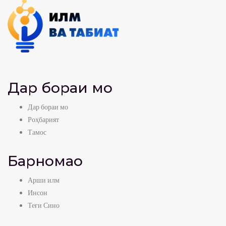
Дар бораи мо
Дар бораи мо
Роҳбарият
Тамос
Барномаҳо
Арши илм
Инсон
Теғи Сино