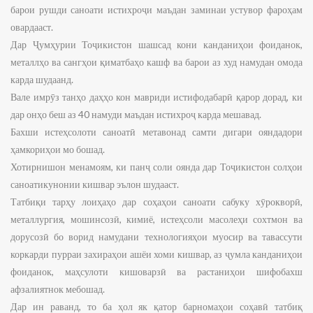
барои рушди саноати истихроҷи маъдан заминаи устувор фароҳам
овардааст.
Дар Ҷумҳурии Тоҷикистон шашсад кони канданиҳои фоиданок,
металлҳо ва сангҳои қиматбаҳо кашф ва барои аз худ намудан омода
карда шудаанд.
Вале имрӯз танҳо даҳҳо кон мавриди истифодабарӣ қарор дорад, ки
дар онҳо беш аз 40 намуди маъдан истихроҷ карда мешавад.
Бахши истеҳсолоти саноатӣ метавонад самти дигари ояндадори
ҳамкориҳои мо бошад.
Хотирнишон менамоям, ки панҷ соли оянда дар Тоҷикистон солҳои
саноатикунонии кишвар эълон шудааст.
Татбиқи тарҳу лоиҳаҳо дар соҳаҳои саноати сабуку хӯрокворӣ,
металлургия, мошинсозӣ, кимиё, истеҳсоли масолеҳи сохтмон ва
дорусозӣ бо ворид намудани технологияҳои муосир ва тавассути
коркарди пурраи захираҳои ашёи хоми кишвар, аз ҷумла канданиҳои
фоиданок, маҳсулоти кишоварзӣ ва растаниҳои шифобахш
афзалиятнок мебошад.
Дар ин раванд, то ба ҳол як қатор барномаҳои соҳавӣ татбиқ