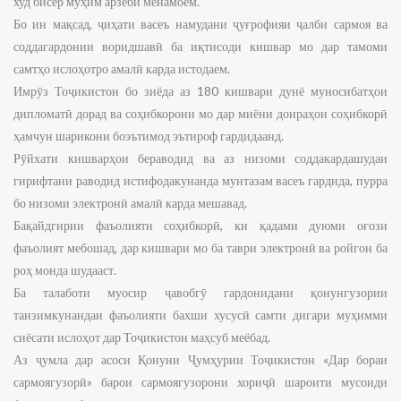
худ бисёр муҳим арзёбӣ менамоем.
Бо ин мақсад, ҷиҳати васеъ намудани ҷуғрофияи ҷалби сармоя ва
соддагардонии воридшавӣ ба иқтисоди кишвар мо дар тамоми
самтҳо ислоҳотро амалӣ карда истодаем.
Имрӯз Тоҷикистон бо зиёда аз 180 кишвари дунё муносибатҳои
дипломатӣ дорад ва соҳибкорони мо дар миёни доираҳои соҳибкорӣ
ҳамчун шарикони боэътимод эътироф гардидаанд.
Рӯйхати кишварҳои бераводид ва аз низоми соддакардашудаи
гирифтани раводид истифодакунанда мунтазам васеъ гардида, пурра
бо низоми электронӣ амалӣ карда мешавад.
Бақайдгирии фаъолияти соҳибкорӣ, ки қадами дуюми оғози
фаъолият мебошад, дар кишвари мо ба таври электронӣ ва ройгон ба
роҳ монда шудааст.
Ба талаботи муосир ҷавобгӯ гардонидани қонунгузории
танзимкунандаи фаъолияти бахши хусусӣ самти дигари муҳимми
сиёсати ислоҳот дар Тоҷикистон маҳсуб меёбад.
Аз ҷумла дар асоси Қонуни Ҷумҳурии Тоҷикистон «Дар бораи
сармоягузорӣ» барои сармоягузорони хориҷӣ шароити мусоиди