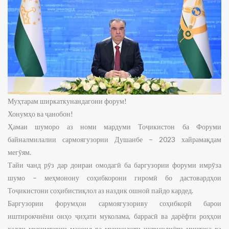
Муҳтарам ширкаткунандагони форум!
Хонумҳо ва ҷанобон!
Ҳамаи шуморо аз номи мардуми Тоҷикистон ба Форуми
байналмилалии сармоягузории Душанбе – 2023 хайрамақдам
мегӯям.
Тайи чанд рӯз дар доираи омодагӣ ба баргузории форуми имрӯза
шумо – меҳмонону соҳибкорони гиромӣ бо дастовардҳои
Тоҷикистони соҳибистиқлол аз наздик ошноӣ пайдо кардед.
Баргузории форумҳои сармоягузориву соҳибкорӣ барои
иштирокчиёни онҳо ҷиҳати муколама, баррасӣ ва дарёфти роҳҳои
ҳалли муҳимтарин масоил ва мушкилоти иқтисодиёти минтақа ва