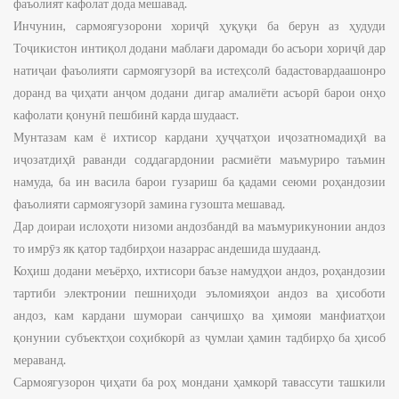
фаъолият кафолат дода мешавад.
Инчунин, сармоягузорони хориҷӣ ҳуқуқи ба берун аз ҳудуди
Тоҷикистон интиқол додани маблағи даромади бо асъори хориҷӣ дар
натиҷаи фаъолияти сармоягузорӣ ва истеҳсолӣ бадастовардаашонро
доранд ва ҷиҳати анҷом додани дигар амалиёти асъорӣ барои онҳо
кафолати қонунӣ пешбинӣ карда шудааст.
Мунтазам кам ё ихтисор кардани ҳуҷҷатҳои иҷозатномадиҳӣ ва
иҷозатдиҳӣ раванди соддагардонии расмиёти маъмуриро таъмин
намуда, ба ин васила барои гузариш ба қадами сеюми роҳандозии
фаъолияти сармоягузорӣ замина гузошта мешавад.
Дар доираи ислоҳоти низоми андозбандӣ ва маъмурикунонии андоз
то имрӯз як қатор тадбирҳои назаррас андешида шудаанд.
Коҳиш додани меъёрҳо, ихтисори баъзе намудҳои андоз, роҳандозии
тартиби электронии пешниҳоди эъломияҳои андоз ва ҳисоботи
андоз, кам кардани шумораи санҷишҳо ва ҳимояи манфиатҳои
қонунии субъектҳои соҳибкорӣ аз ҷумлаи ҳамин тадбирҳо ба ҳисоб
мераванд.
Сармоягузорон ҷиҳати ба роҳ мондани ҳамкорӣ тавассути ташкили