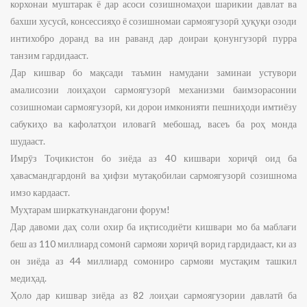
корхонаи муштарак ё дар асоси созишномаҳои шарикии давлат ва
бахши хусусӣ, консессияҳо ё созишномаи сармоягузорӣ ҳуқуқи озоди
интихобро доранд ва ин раванд дар доираи қонунгузорӣ пурра
танзим гардидааст.
Дар кишвар бо мақсади таъмин намудани заминаи устувори
амалисозии лоиҳаҳои сармоягузорӣ механизми баимзорасонии
созишномаи сармоягузорӣ, ки дорои имконияти пешниҳоди имтиёзу
сабукиҳо ва кафолатҳои иловагӣ мебошад, васеъ ба роҳ монда
шудааст.
Имрӯз Тоҷикистон бо зиёда аз 40 кишвари хориҷӣ оид ба
ҳавасмандгардонӣ ва ҳифзи мутақобилаи сармоягузорӣ созишнома
имзо кардааст.
Муҳтарам ширкаткунандагони форум!
Дар давоми даҳ соли охир ба иқтисодиёти кишвари мо ба маблағи
беш аз 110 миллиард сомонӣ сармояи хориҷӣ ворид гардидааст, ки аз
он зиёда аз 44 миллиард сомониро сармояи мустақим ташкил
медиҳад.
Ҳоло дар кишвар зиёда аз 82 лоиҳаи сармоягузории давлатӣ ба