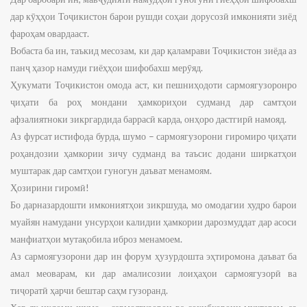
дар кӯҳҳои Тоҷикистон барои рушди соҳаи дорусозӣ имконияти зиёд
фароҳам овардааст.
Вобаста ба ин, таъкид месозам, ки дар қаламрави Тоҷикистон зиёда аз
панҷ ҳазор намуди гиёҳҳои шифобахш мерӯяд.
Ҳукумати Тоҷикистон омода аст, ки пешниҳодоти сармоягузоронро
ҷиҳати ба роҳ мондани ҳамкориҳои судманд дар самтҳои
афзалиятноки зикргардида баррасӣ карда, онҳоро дастгирӣ намояд.
Аз фурсат истифода бурда, шумо – сармоягузорони гиромиро ҷиҳати
роҳандозии ҳамкории зичу судманд ва таъсис додани ширкатҳои
муштарак дар самтҳои гуногун даъват менамоям.
Ҳозирини гиромӣ!
Бо дарназардошти имкониятҳои зикршуда, мо омодагии худро барои
муайян намудани унсурҳои калидии ҳамкории дарозмуддат дар асоси
манфиатҳои мутақобила иброз менамоем.
Аз сармоягузорони дар ин форум ҳузурдошта эҳтиромона даъват ба
амал меоварам, ки дар амалисозии лоиҳаҳои сармоягузорӣ ва
тиҷоратӣ ҳарчи бештар саҳм гузоранд.