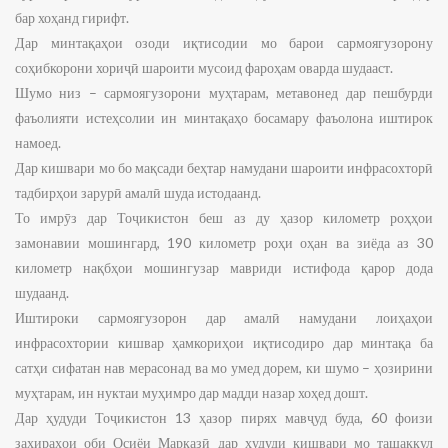
бар хоҳанд гирифт.
Дар минтақаҳои озоди иқтисодии мо барои сармоягузорону
соҳибкорони хориҷӣ шароити мусоид фароҳам оварда шудааст.
Шумо низ – сармоягузорони муҳтарам, метавонед дар пешбурди
фаъолияти истеҳсолии ин минтақаҳо босамару фаъолона иштирок
намоед.
Дар кишвари мо бо мақсади беҳтар намудани шароити инфрасохторӣ
тадбирҳои зарурӣ амалӣ шуда истодаанд.
То имрӯз дар Тоҷикистон беш аз ду ҳазор километр роҳҳои
замонавии мошингард, 190 километр роҳи оҳан ва зиёда аз 30
километр нақбҳои мошингузар мавриди истифода қарор дода
шудаанд.
Иштироки сармоягузорон дар амалӣ намудани лоиҳаҳои
инфрасохтории кишвар ҳамкориҳои иқтисодиро дар минтақа ба
сатҳи сифатан нав мерасонад ва мо умед дорем, ки шумо – ҳозирини
муҳтарам, ин нуктаи муҳимро дар мадди назар хоҳед дошт.
Дар ҳудуди Тоҷикистон 13 ҳазор пирях мавҷуд буда, 60 фоизи
захираҳои оби Осиёи Марказӣ дар ҳудуди кишвари мо ташаккул