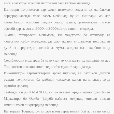
зист, алалхусус, коҳиши партовҳои гази карбон мебошад.
Иқтидори Тоҷикистон дар самти истеҳсоли энергия аз манбаъҳои
барқароршаванда хеле васеъ мебошад, чунки кишвари мо дар
«камарбанди офтобии ҷаҳон» қарор дошта, давомнокии рӯзҳои
офтобӣ дар як сол аз 2000 то 3000 соатро ташкил медиҳад.
Зимнан, хотиррасон менамоям, ки маҳсулоти бо истифода аз
«энергияи сабз» истеҳсолшуда дар аксари кишварҳои пешрафтаи
дунё аз пардохтҳои экологӣ, аз ҷумла андози «гази карбон» озод
мебошад.
Соҳибкорони муҳтарам ба як нуктаи муҳим таваҷҷуҳ намоянд, ки дар
Тоҷикистон асосҳои «иқтисоди сабз» муҳайё гардидаанд.
Имкониятҳои сармоягузории арсаи иқтисод ва бахшҳои дигари
рушди Тоҷикистон ба татбиқи лоиҳаҳои калон ва миёнаву хурд
иртибот доранд.
Татбиқи лоиҳаи КАСА 1000, ки шабакаҳои барқии кишварҳои Осиёи
Марказиро бо Осиёи Ҷанубӣ пайваст мекунад, мисоли возеҳи
имкониятҳои зикргардида мебошад.
Қаламрави Тоҷикистон аз сарватҳои зеризаминӣ бой аст ва ин омил