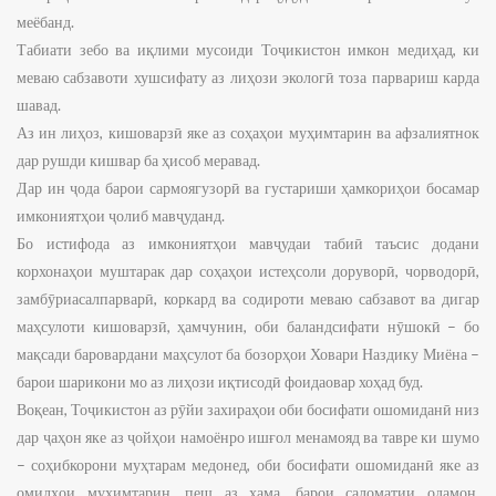
меёбанд.
Табиати зебо ва иқлими мусоиди Тоҷикистон имкон медиҳад, ки
меваю сабзавоти хушсифату аз лиҳози экологӣ тоза парвариш карда
шавад.
Аз ин лиҳоз, кишоварзӣ яке аз соҳаҳои муҳимтарин ва афзалиятнок
дар рушди кишвар ба ҳисоб меравад.
Дар ин ҷода барои сармоягузорӣ ва густариши ҳамкориҳои босамар
имкониятҳои ҷолиб мавҷуданд.
Бо истифода аз имкониятҳои мавҷудаи табиӣ таъсис додани
корхонаҳои муштарак дар соҳаҳои истеҳсоли доруворӣ, чорводорӣ,
замбӯриасалпарварӣ, коркард ва содироти меваю сабзавот ва дигар
маҳсулоти кишоварзӣ, ҳамчунин, оби баландсифати нӯшокӣ – бо
мақсади баровардани маҳсулот ба бозорҳои Ховари Наздику Миёна –
барои шарикони мо аз лиҳози иқтисодӣ фоидаовар хоҳад буд.
Воқеан, Тоҷикистон аз рӯйи захираҳои оби босифати ошомиданӣ низ
дар ҷаҳон яке аз ҷойҳои намоёнро ишғол менамояд ва тавре ки шумо
– соҳибкорони муҳтарам медонед, оби босифати ошомиданӣ яке аз
омилҳои муҳимтарин, пеш аз ҳама, барои саломатии одамон,