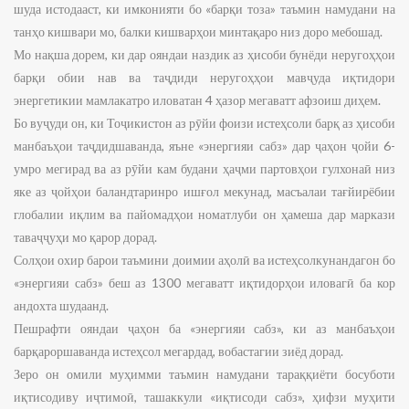
шуда истодааст, ки имконияти бо «барқи тоза» таъмин намудани на
танҳо кишвари мо, балки кишварҳои минтақаро низ доро мебошад.
Мо нақша дорем, ки дар ояндаи наздик аз ҳисоби бунёди неругоҳҳои
барқи обии нав ва таҷдиди неругоҳҳои мавҷуда иқтидори
энергетикии мамлакатро иловатан 4 ҳазор мегаватт афзоиш диҳем.
Бо вуҷуди он, ки Тоҷикистон аз рӯйи фоизи истеҳсоли барқ аз ҳисоби
манбаъҳои таҷдидшаванда, яъне «энергияи сабз» дар ҷаҳон ҷойи 6-
умро мегирад ва аз рӯйи кам будани ҳаҷми партовҳои гулхонаӣ низ
яке аз ҷойҳои баландтаринро ишғол мекунад, масъалаи тағйирёбии
глобалии иқлим ва пайомадҳои номатлуби он ҳамеша дар маркази
таваҷҷуҳи мо қарор дорад.
Солҳои охир барои таъмини доимии аҳолӣ ва истеҳсолкунандагон бо
«энергияи сабз» беш аз 1300 мегаватт иқтидорҳои иловагӣ ба кор
андохта шудаанд.
Пешрафти ояндаи ҷаҳон ба «энергияи сабз», ки аз манбаъҳои
барқароршаванда истеҳсол мегардад, вобастагии зиёд дорад.
Зеро он омили муҳимми таъмин намудани тараққиёти босуботи
иқтисодиву иҷтимоӣ, ташаккули «иқтисоди сабз», ҳифзи муҳити