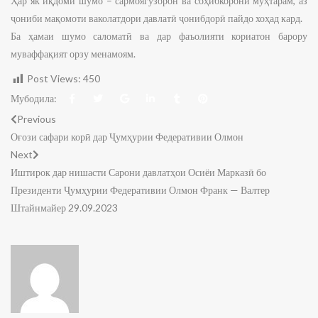
Ҳар як иқдоми шумо – сармоягузорон ва соҳибкорони муҳтарам, аз
ҷониби мақомоти ваколатдори давлатӣ ҷонибдорӣ пайдо хоҳад кард.
Ба ҳамаи шумо саломатӣ ва дар фаъолияти кориатон барору
муваффақият орзу менамоям.
Post Views:
450
Мубодила:
Previous
Оғози сафари корӣ дар Ҷумҳурии Федеративии Олмон
Next
Иштирок дар нишасти Сарони давлатҳои Осиёи Марказӣ бо
Президенти Ҷумҳурии Федеративии Олмон Франк — Валтер
Штайнмайер 29.09.2023