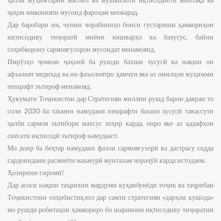
ҷаҳон имконияти мусоид фароҳам меоварад.
Дар баробари ин, чунин чорабиниҳо боиси густариши ҳамкориҳои
иқтисодиву тиҷоратӣ миёни кишварҳо ва бахусус, байни
соҳибкорону сармоягузорон мусоидат менамоянд.
Имрӯзҳо ҷомеаи ҷаҳонӣ ба рушди бахши хусусӣ ва нақши он
афзалият медиҳад ва ин фаъолиятро ҳамчун яке аз омилҳои муҳимми
пешрафт эътироф менамояд.
Ҳукумати Тоҷикистон дар Стратегияи миллии рушд барои давраи то
соли 2030 ба таъмин намудани пешрафти бахши хусусӣ тавассути
ҷалби сармоя эътибори махсус зоҳир карда, онро яке аз ҳадафҳои
сиёсати иқтисодӣ эътироф намудааст.
Мо доир ба беҳтар намудани фазои сармоягузорӣ ва дастрасу содда
гардонидани расмиёти маъмурӣ мунтазам чораҷӯӣ карда истодаем.
Ҳозирини гиромӣ!
Дар асоси нақши таърихии мардуми куҳанбунёди тоҷик ва таҷрибаи
Тоҷикистони соҳибистиқлол дар самти стратегияи «дарҳои кушода»
мо рушди робитаҳои ҳамкориро бо шарикони иқтисодиву тиҷоратии