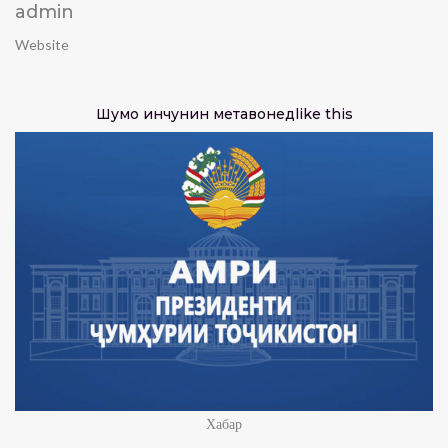
admin
Website
Шумо инчунин метавонед
like this
Хабар