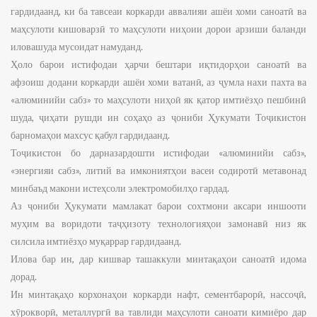
гардидаанд, ки ба тавсеаи коркарди аввалияи ашёи хоми саноатӣ ва
маҳсулоти кишоварзӣ то маҳсулоти ниҳоии дорои арзиши баланди
иловашуда мусоидат намуданд.
Ҳоло барои истифодаи ҳарчи бештари иқтидорҳои саноатӣ ва
афзоиш додани коркарди ашёи хоми ватанӣ, аз ҷумла нахи пахта ва
«алюминийи сабз» то маҳсулоти ниҳоӣ як қатор имтиёзҳо пешбинӣ
шуда, ҷиҳати рушди ин соҳаҳо аз ҷониби Ҳукумати Тоҷикистон
барномаҳои махсус қабул гардидаанд.
Тоҷикистон бо дарназардошти истифодаи «алюминийи сабз»,
«энергияи сабз», литий ва имкониятҳои васеи содиротӣ метавонад
минбаъд макони истеҳсоли электромобилҳо гардад.
Аз ҷониби Ҳукумати мамлакат барои сохтмони аксари иншооти
муҳим ва воридоти таҷҳизоту технологияҳои замонавӣ низ як
силсила имтиёзҳо муқаррар гардидаанд.
Илова бар ин, дар кишвар ташаккули минтақаҳои саноатӣ идома
дорад.
Ин минтақаҳо корхонаҳои коркарди нафт, сементбарорӣ, нассоҷӣ,
хӯрокворӣ, металлургӣ ва тавлиди маҳсулоти саноати кимиёро дар