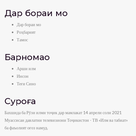
Дар бораи мо
Дар бораи мо
Роҳбарият
Тамос
Барномаҳо
Арши илм
Инсон
Теғи Сино
Суроға
Бахшида ба Рӯзи илми тоҷик дар мамлакат 14 апрели соли 2021
Муассисаи давлатии телевизиони Тоҷикистон - ТВ «Илм ва табиат»
ба фаъолият оғоз намуд.