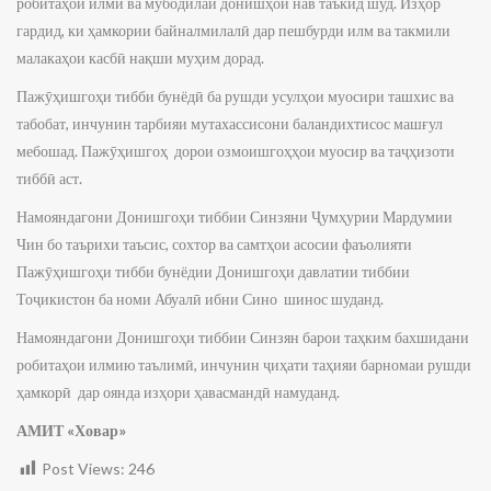
робитаҳои илмӣ ва мубодилаи донишҳои нав таъкид шуд. Изҳор
гардид, ки ҳамкории байналмилалӣ дар пешбурди илм ва такмили
малакаҳои касбӣ нақши муҳим дорад.
Пажӯҳишгоҳи тибби бунёдӣ ба рушди усулҳои муосири ташхис ва
табобат, инчунин тарбияи мутахассисони баландихтисос машғул
мебошад. Пажӯҳишгоҳ дорои озмоишгоҳҳои муосир ва таҷҳизоти
тиббӣ аст.
Намояндагони Донишгоҳи тиббии Синзяни Ҷумҳурии Мардумии
Чин бо таърихи таъсис, сохтор ва самтҳои асосии фаъолияти
Пажӯҳишгоҳи тибби бунёдии Донишгоҳи давлатии тиббии
Тоҷикистон ба номи Абуалӣ ибни Сино шинос шуданд.
Намояндагони Донишгоҳи тиббии Синзян барои таҳким бахшидани
робитаҳои илмию таълимӣ, инчунин ҷиҳати таҳияи барномаи рушди
ҳамкорӣ дар оянда изҳори ҳавасмандӣ намуданд.
АМИТ «Ховар»
Post Views:
246