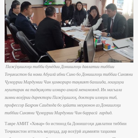
Пажӯҳишгоҳи тибби бунёдии Донишгоҳи давлатии тиббии
Тоҷикистон ба номи Абуалӣ ибни Сино бо Донишгоҳи тиббии Синзяни
Ҷумҳурии Мардумии Чин ҳамкориро тақвият бахшида, лоиҳаҳои
муштарак ва тадқиқоти илмиро амалӣ менамоянд. Ин масъала
зимни вохӯрии директори Пажӯҳишгоҳ, доктори илмҳои тиб,
профессор Баҳром Саидзода бо ҳайати меҳмонон аз Донишгоҳи
тиббии Синзяни Ҷумҳурии Мардумии Чин баррасӣ гардид.
Тавре АМИТ «Ховар» бо истинод ба Донишгоҳи давлатии тиббии
Тоҷикистон иттилоъ медиҳад, дар вохӯрӣ аҳамияти таҳкими