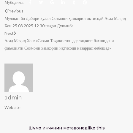
Мубодила:
Previous
Мулоқот бо Дабири кулли Созмони ҳамкории иқтисодӣ Асад Маҷид
Хон 25.03.2025 12.30шаҳри Душанбе
Next
Асад Маҷид Хон: «Саҳми Тоҷикистон дар тақвият бахшидани
фаъолияти Созмони ҳамкории иқтисодӣ назаррас мебошад»
admin
Website
Шумо инчунин метавонед
like this