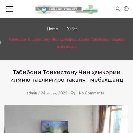
Home
Хабар
Табибони Тоҷикистону Чин ҳамкории илмию таълимиро тақвият
мебахшанд
Табибони Тоҷикистону Чин ҳамкории
илмию таълимиро тақвият мебахшанд
admin
/
24 марта, 2025
No Comments