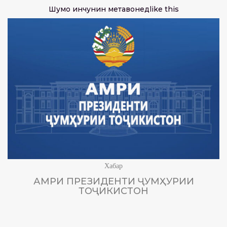
Шумо инчунин метавонед
like this
Хабар
АМРИ ПРЕЗИДЕНТИ ҶУМҲУРИИ
ТОҶИКИСТОН