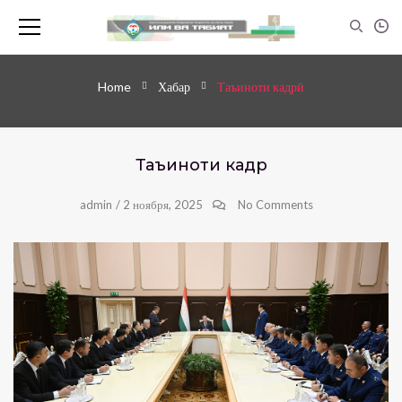
Home
Хабар
Таъиноти кадрӣ
Таъиноти кадрӣ
admin
/
2 ноября, 2025
No Comments