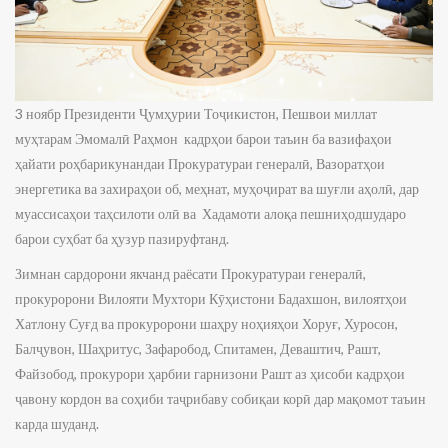
3 ноябр Президенти Ҷумҳурии Тоҷикистон, Пешвои миллат
муҳтарам Эмомалӣ Раҳмон кадрҳои барои таъин ба вазифаҳои
ҳайати роҳбарикунандаи Прокуратураи генералӣ, Вазоратҳои
энергетика ва захираҳои об, меҳнат, муҳоҷират ва шуғли аҳолӣ, дар
муассисаҳои таҳсилоти олӣ ва Хадамоти алоқа пешниҳодшударо
барои суҳбат ба ҳузур пазируфтанд.
Зимнан сардорони якчанд раёсати Прокуратураи генералӣ,
прокуророни Вилояти Мухтори Кӯҳистони Бадахшон, вилоятҳои
Хатлону Суғд ва прокуророни шаҳру ноҳияҳои Хоруғ, Хуросон,
Балҷувон, Шаҳритус, Зафаробод, Спитамен, Деваштич, Рашт,
Файзобод, прокурори ҳарбии гарнизони Рашт аз ҳисоби кадрҳои
ҷавону кордон ва соҳиби таҷрибаву собиқаи корӣ дар мақомот таъин
карда шуданд.