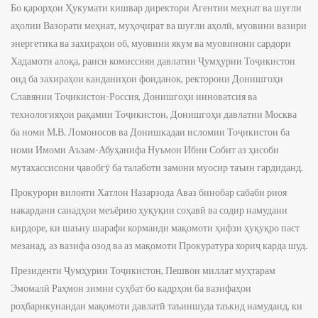
Бо қарорҳои Ҳукумати кишвар директори Агентии меҳнат ва шуғли
аҳолии Вазорати меҳнат, муҳоҷират ва шуғли аҳолӣ, муовини вазири
энергетика ва захираҳои об, муовини якум ва муовинони сардори
Хадамоти алоқа, раиси комиссияи давлатии Ҷумҳурии Тоҷикистон
оид ба захираҳои канданиҳои фоиданок, ректорони Донишгоҳи
Славянии Тоҷикистон-Россия, Донишгоҳи инноватсия ва
технологияҳои рақамии Тоҷикистон, Донишгоҳи давлатии Москва
ба номи М.В. Ломоносов ва Донишкадаи исломии Тоҷикистон ба
номи Имоми Аъзам-Абуҳанифа Нуъмон Ибни Собит аз ҳисоби
мутахассисони ҷавобгӯ ба талаботи замони муосир таъин гардиданд.
Прокурори вилояти Хатлон Назарзода Аваз бинобар сабаби риоя
накардани санадҳои меъёрию ҳуқуқии соҳавӣ ва содир намудани
кирдоре, ки шаъну шарафи корманди мақомоти ҳифзи ҳуқуқро паст
мезанад, аз вазифа озод ва аз мақомоти Прокуратура хориҷ карда шуд.
Президенти Ҷумҳурии Тоҷикистон, Пешвои миллат муҳтарам
Эмомалӣ Раҳмон зимни суҳбат бо кадрҳои ба вазифаҳои
роҳбарикунандаи мақомоти давлатӣ таъиншуда таъкид намуданд, ки