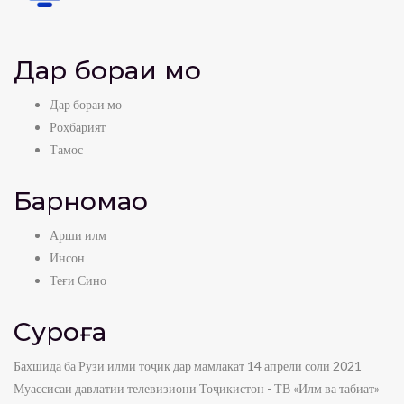
Дар бораи мо
Дар бораи мо
Роҳбарият
Тамос
Барномаҳо
Арши илм
Инсон
Теғи Сино
Суроға
Бахшида ба Рӯзи илми тоҷик дар мамлакат 14 апрели соли 2021
Муассисаи давлатии телевизиони Тоҷикистон - ТВ «Илм ва табиат»