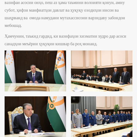
вазифаи асосии онҳо, пеш аз ҳама таъмини волоияти қонун, амну
субот, ҳифзи манфиатҳои давлат ва ҳуқуқу озодиҳои инсон ва
шаҳрванд ва омода намудани мутахассисони варзидаву забондон
мебошад.
Ҳамчунин, таъкид гардид, ки вазифаҳои хизматии худро дар асоси
санадҳои меъёрии ҳуқуқии кишвар ба роҳ монанд.