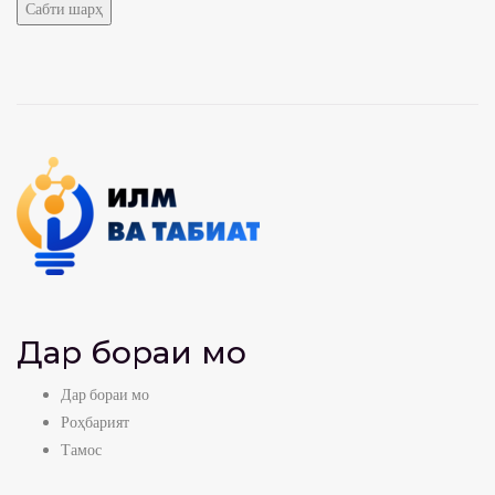
Дар бораи мо
Дар бораи мо
Роҳбарият
Тамос