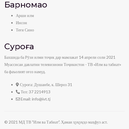
Барномаҳо
Арши илм
Инсон
Теғи Сино
Суроға
Бахшида ба Рӯзи илми тоҷик дар мамлакат 14 апрели соли 2021
Муассисаи давлатии телевизиони Тоҷикистон - ТВ «Илм ва табиат»
ба фаъолият оғоз намуд.
Суроға:
Душанбе, к. Шероз 31
Тел:
37 2214913
Email:
info@ivt.tj
© 2021 МД ТВ "Илм ва Табиат". Ҳамаи ҳуқуқҳо маҳфуз аст.