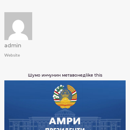
admin
Website
Шумо инчунин метавонед
like this