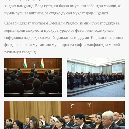
ҳидоят намуданд. Бояд гуфт, ки барои омӯзиши забонҳои хориҷӣ, аз
ҷумла русӣ ва англисӣ, ба судяҳо ду сол муҳлат дода шудааст.
Сарвари давлат муҳтарам Эмомалӣ Раҳмон зимни суҳбат судяҳо ва
кормандони мақомоти прокуратураро ба фаъолияти содиқонаю
софдилона дар роҳи хизмат ба давлат ва мардуми Тоҷикистон, риояи
фарҳанги волои муомилаю муошират ва ҳифзи манфиатҳои миллӣ
раҳнамун карданд.