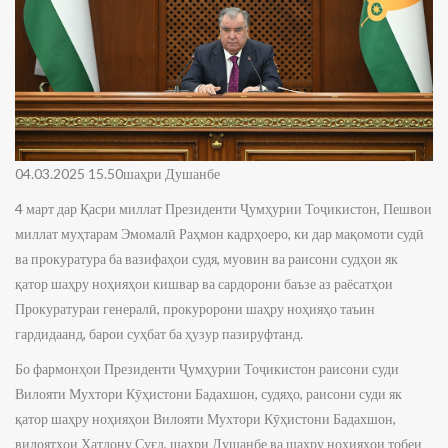
04.03.2025 15.50шаҳри Душанбе
4 март дар Қасри миллат Президенти Ҷумҳурии Тоҷикистон, Пешвои
миллат муҳтарам Эмомалӣ Раҳмон кадрҳоеро, ки дар мақомоти судӣ
ва прокуратура ба вазифаҳои судя, муовин ва раисони судҳои як
қатор шаҳру ноҳияҳои кишвар ва сардорони баъзе аз раёсатҳои
Прокуратураи генералӣ, прокуророни шаҳру ноҳияҳо таъин
гардидаанд, барои суҳбат ба ҳузур пазируфтанд.
Бо фармонҳои Президенти Ҷумҳурии Тоҷикистон раисони суди
Вилояти Мухтори Кӯҳистони Бадахшон, судяҳо, раисони суди як
қатор шаҳру ноҳияҳои Вилояти Мухтори Кӯҳистони Бадахшон,
вилоятҳои Хатлону Суғд, шаҳри Душанбе ва шаҳру ноҳияҳои тобеи