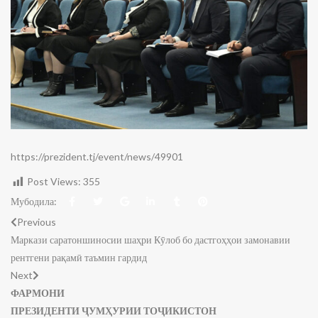
https://prezident.tj/event/news/49901
Post Views:
355
Мубодила:
Previous
Маркази саратоншиносии шаҳри Кӯлоб бо дастгоҳҳои замонавии
рентгени рақамӣ таъмин гардид
Next
ФАРМОНИ
ПРЕЗИДЕНТИ ҶУМҲУРИИ ТОҶИКИСТОН