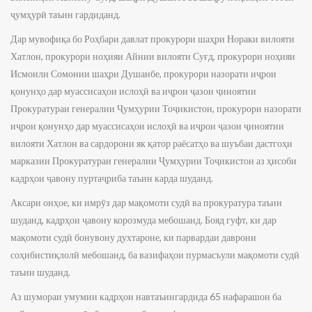
ҷумҳурӣ таъин гардиданд.
Дар мувофиқа бо Роҳбари давлат прокурори шаҳри Нораки вилояти
Хатлон, прокурори ноҳияи Айнии вилояти Суғд, прокурори ноҳияи
Исмоили Сомонии шаҳри Душанбе, прокурори назорати иҷрои
қонунҳо дар муассисаҳои ислоҳӣ ва иҷрои ҷазои ҷиноятии
Прокуратураи генералии Ҷумҳурии Тоҷикистон, прокурори назорати
иҷрои қонунҳо дар муассисаҳои ислоҳӣ ва иҷрои ҷазои ҷиноятии
вилояти Хатлон ва сардорони як қатор раёсатҳо ва шуъбаи дастгоҳи
марказии Прокуратураи генералии Ҷумҳурии Тоҷикистон аз ҳисоби
кадрҳои ҷавону пуртаҷриба таъин карда шуданд.
Аксари онҳое, ки имрӯз дар мақомоти судӣ ва прокуратура таъин
шуданд, кадрҳои ҷавону корозмуда мебошанд. Бояд гуфт, ки дар
мақомоти судӣ бонувону духтароне, ки парвардаи даврони
соҳибистиқлолӣ мебошанд, ба вазифаҳои пурмасъули мақомоти судӣ
таъин шуданд.
Аз шумораи умумии кадрҳои навтаъингардида 65 нафарашон ба