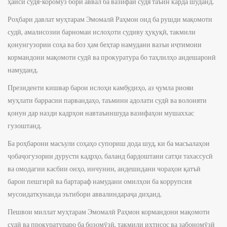
ҳайси судя-коромӯз бори аввал ба вазифаи судя таъин карда шуданд.
Роҳбари давлат муҳтарам Эмомалӣ Раҳмон оид ба рушди мақомоти
судӣ, амалисозии барномаи ислоҳоти судиву ҳуқуқӣ, такмили
қонунгузории соҳа ва боз ҳам беҳтар намудани вазъи иҷтимоии
кормандони мақомоти судӣ ва прокуратура бо таҳлилҳо андешаронӣ
намуданд.
Президенти кишвар барои ислоҳи камбудиҳо, аз ҷумла риояи
муҳлати баррасии парвандаҳо, таъмини адолати судӣ ва волоияти
қонун дар назди кадрҳои навтаъиншуда вазифаҳои мушаххас
гузоштанд.
Ба роҳбарони масъули соҳаҳо супориш дода шуд, ки ба масъалаҳои
ҷобаҷогузории дурусти кадрҳо, баланд бардоштани сатҳи тахассусӣ
ва омодагии касбии онҳо, инчунин, андешидани чораҳои қатъӣ
барои пешгирӣ ва бартараф намудани омилҳои ба коррупсия
мусоидаткунанда эътибори аввалиндараҷа диҳанд.
Пешвои миллат муҳтарам Эмомалӣ Раҳмон кормандони мақомоти
судӣ ва прокуратураро ба бозомӯзӣ, такмили ихтисос ва забономӯзӣ