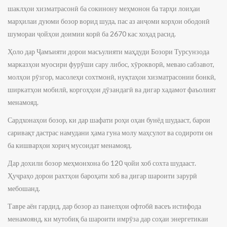
шаклҳои хизматрасонӣ ба сокинону меҳмонон ба тарҳи лоиҳаи
марҳилаи дуюми бозор ворид шуда, пас аз анҷоми корҳои ободонӣ
шумораи ҷойҳои доимии корӣ ба 2670 кас хоҳад расид.
Ҳоло дар Ҷамъияти дорои масъулияти маҳдуди Бозори Турсунзода
марказҳои муосири фурӯши сару либос, хӯрокворӣ, меваю сабзавот,
молҳои рӯзгор, масолеҳи сохтмонӣ, нуқтаҳои хизматрасонии бонкӣ,
ширкатҳои мобилӣ, коргоҳҳои дӯзандагӣ ва дигар хадамот фаъолият
менамояд.
Сардхонаҳои бозор, ки дар шафати роҳи оҳан бунёд шудааст, барои
саривақт дастрас намудани ҳама гуна молу маҳсулот ва содироти он
ба кишварҳои хориҷ мусоидат менамояд.
Дар дохили бозор меҳмонхона бо 120 ҷойи хоб сохта шудааст.
Ҳуҷраҳо дорои рахтҳои бароҳати хоб ва дигар шароити зарурӣ
мебошанд.
Тавре аён гардид, дар бозор аз панелҳои офтобӣ васеъ истифода
менамоянд, ки мутобиқ ба шароити имрӯза дар соҳаи энергетикаи