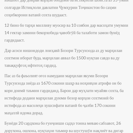
солгарди Истиқлоли давлатии Ҷумҳурии Тоҷикистон бо саҳми
соҳибкорони ватанӣ сохта шудааст.
12 бино бо тарҳи милливу муосир ва 10 соябон дар масоҳати умумии
14 гектар замини бекорхобида ҷавобгӯй ба талаботи замон бунёд
гардидааст.
Дар асоси нишондоди лоиҳавӣ Бозори Турсунзода аз ду марҳилаи
сохтмон иборат буда, марҳилаи аввал бо 1500 нуқтаи савдо ва ду
таваққуфгоҳ ифтитоҳ гардид.
Пас аз ба фаъолият оғоз намудани марҳилаи якуми Бозори
Турсунзода зиёда аз 1670 сокини шаҳр ва ноҳияҳои атрофи он бо
кори доимӣ таъмин гардиданд. Барои дар муҳлати муайян сохта, ба
истифода додани марҳилаи дуюми бозор корҳои сохтмонӣ бо
истифода аз масолеҳи хушсифати ватанӣ бо ҷалби 170 сокини
маҳаллӣ идома дорад.
Бунёди 20 сардхона бо ғунҷоиши садҳо тонна меваю сабзавот, 26
дорухона, ошхона, нуқтаҳои таъмир ва шустушӯи нақлиёт ва дигар