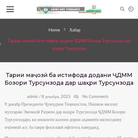
Home
Хабар
Тариқи маҷозӣ ба истифода додани ҶДММ Бозори Турсунзода дар
шаҳри Турсунзода
Тариқи маҷозӣ ба истифода додани ҶДММ
Бозори Турсунзода дар шаҳри Турсунзода
admin
/
8 декабря, 2025
No Comments
9 декабр Президенти Ҷумҳурии Тоҷикистон, Пешвои миллат
муҳтарам Эмомалӣ Раҳмон дар шаҳри Турсунзода ҶДММ Бозори
Турсунзодаро, ки иншооти калони дорои аҳамияти иқтисодиву
иҷтимоӣ аст, ба таври фосилавӣ ифтитоҳ намуданд.
Иншоот дар доираи корҳои ободонӣ ба истиқболи шоиста аз 35-умин