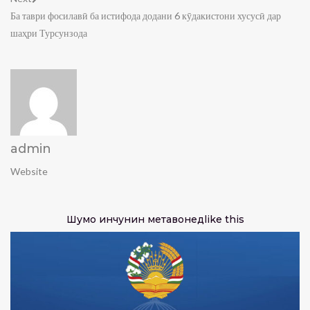
Ба таври фосилавӣ ба истифода додани 6 кӯдакистони хусусӣ дар
шаҳри Турсунзода
admin
Website
Шумо инчунин метавонед
like this