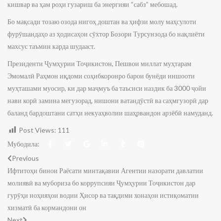
кишвар ва ҳам роҳи гузариш ба энергияи “сабз” мебошад.
Бо мақсади тозаю озода нигоҳ доштан ва ҳифзи молу маҳсулоти
фурӯшандаҳо аз ҳодисаҳои сӯхтор Бозори Турсунзода бо нақлиёти
махсус таъмин карда шудааст.
Президенти Ҷумҳурии Тоҷикистон, Пешвои миллат муҳтарам
Эмомалӣ Раҳмон иқдоми соҳибкоронро барои бунёди иншооти
муҳташами муосир, ки дар маҷмуъ ба таъсиси наздик ба 3000 ҷойи
нави корӣ замина мегузорад, нишони ватандӯстӣ ва саҳмгузорӣ дар
баланд бардоштани сатҳи некуаҳволии шаҳрвандон арзёбӣ намуданд.
Post Views:
111
Мубодила:
Previous
Ифтитоҳи бинои Раёсати минтақавии Агентии назорати давлатии
молиявӣ ва мубориза бо коррупсияи Ҷумҳурии Тоҷикистон дар
гурӯҳи ноҳияҳои водии Ҳисор ва тақдими хонаҳои истиқоматии
хизматӣ ба кормандони он
Next