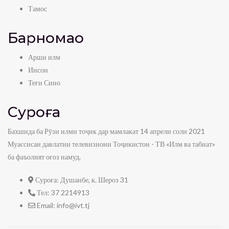
Тамос
Барномаҳо
Арши илм
Инсон
Теғи Сино
Суроға
Бахшида ба Рӯзи илми тоҷик дар мамлакат 14 апрели соли 2021
Муассисаи давлатии телевизиони Тоҷикистон - ТВ «Илм ва табиат»
ба фаъолият оғоз намуд.
Суроға:
Душанбе, к. Шероз 31
Тел:
37 2214913
Email:
info@ivt.tj