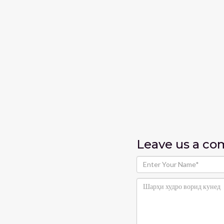
Leave us
a c