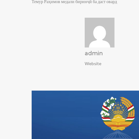
Темур Раҳимов медали биринҷӣ ба даст овард
admin
Website