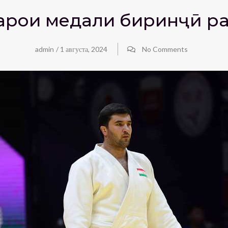
барои медали биринҷӣ р
admin
/
1 августа, 2024
No Comments