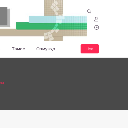
о
Тамос
Озмунҳо
Live
ояд