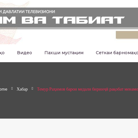
ҳо
Видео
Пахши мустақим
Сеткаи барномаҳ
ome
Хабар
Темур Раҳимов барои медали биринҷӣ рақобат менам