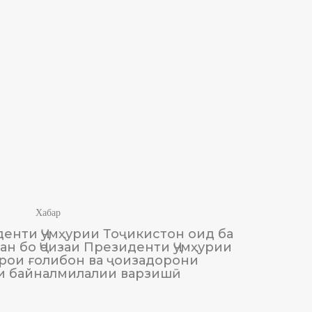
Хабар
енти Ҷумҳурии Тоҷикистон оид ба
М
н бо Ҷоизаи Президенти Ҷумҳурии
Тоҷики
рои ғолибон ва ҷоизадорони
и байналмилалии варзишӣ