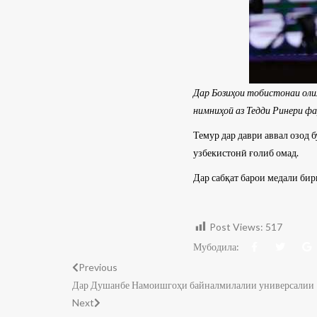
Дар Бозиҳои тобистонаи оли
нимниҳоӣ аз Тедди Ринери фа
Темур дар даври аввал озод
узбекистонӣ ғолиб омад.
Дар сабқат барои медали би
Post Views:
517
Мубодила:
Previous
Дар Душанбе Намоишгоҳи байналмилалии универсалии 
Next