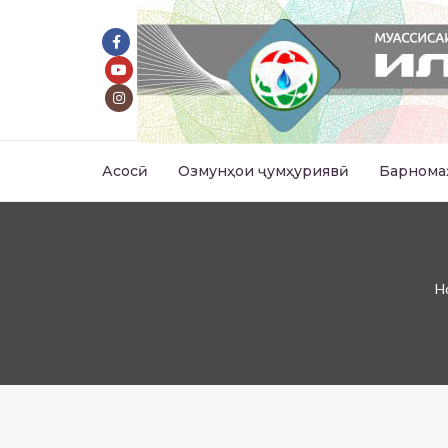
Асосӣ
Озмунҳои ҷумҳуриявӣ
Барнома
H