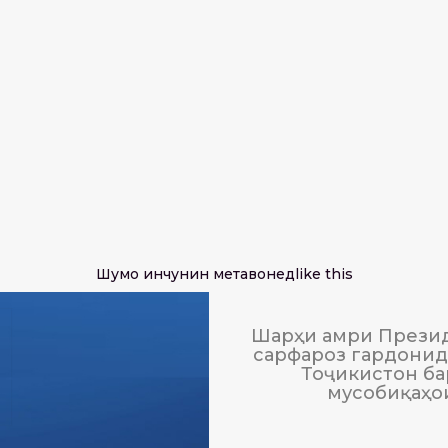
Шумо инчунин метавонед
like this
Шарҳи амри Презид
сарфароз гардонида
Тоҷикистон ба
мусобиқаҳо