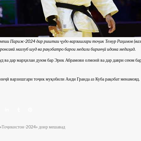
мпии Париж-2024 дар риштаи ҷудо варзишгари тоҷик Темур Раҳимов (вазни
ронсавӣ мағлуб шуд ва рақобатро барои медали биринҷӣ идома медиҳад.
 буд ва дар марҳилаи дуюм бар Эрик Абрамови олмонӣ ва дар даври сеюм 
ринҷӣ варзишгари тоҷик муқобили Анди Гранда аз Куба рақобат менамояд.
«Тоҷикистон-2024» доир мешавад