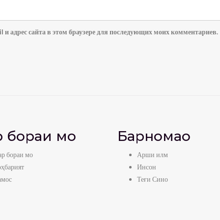
l и адрес сайта в этом браузере для последующих моих комментариев.
 бораи мо
Барномаҳо
р бораи мо
Арши илм
оҳбарият
Инсон
амос
Теғи Сино