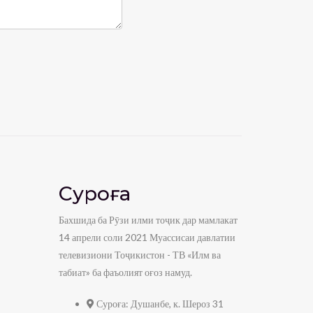
Суроға
Бахшида ба Рӯзи илми тоҷик дар мамлакат
14 апрели соли 2021 Муассисаи давлатии
телевизиони Тоҷикистон - ТВ «Илм ва
табиат» ба фаъолият оғоз намуд.
Суроға:
Душанбе, к. Шероз 31