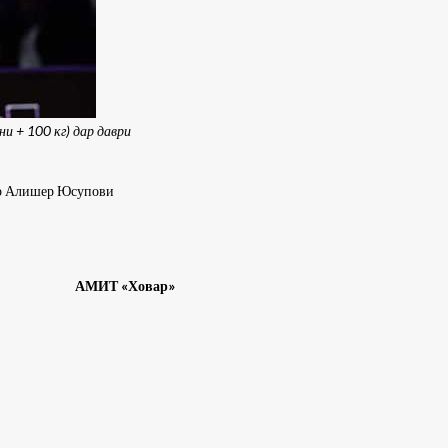
 + 100 кг) дар даври
бар Алишер Юсупови
АМИТ «Ховар»