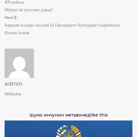
Previous
Мӯмиё чӣ хусусият дорад?
Next
Барқияи изҳори тасаллӣ ба Президенти Ҷумҳурии Озарбойҷон
Илҳом Алиев
admin
Website
Шумо инчунин метавонед
like this