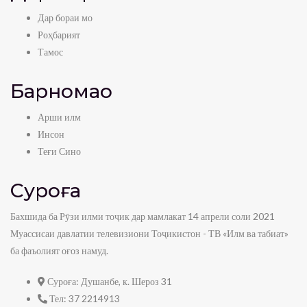
Дар бораи мо
Роҳбарият
Тамос
Барномаҳо
Арши илм
Инсон
Теғи Сино
Суроға
Бахшида ба Рӯзи илми тоҷик дар мамлакат 14 апрели соли 2021
Муассисаи давлатии телевизиони Тоҷикистон - ТВ «Илм ва табиат»
ба фаъолият оғоз намуд.
Суроға:
Душанбе, к. Шероз 31
Тел:
37 2214913