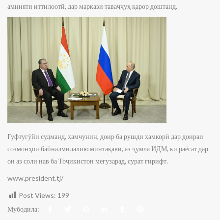
амнияти иттилоотӣ, дар маркази таваҷҷуҳ қарор доштанд.
Гуфтугӯйи судманд, ҳамчунин, доир ба рушди ҳамкорӣ дар доираи
созмонҳои байналмилалию минтақавӣ, аз ҷумла ИДМ, ки раёсат дар
он аз соли нав ба Тоҷикистон мегузарад, сурат гирифт.
www.president.tj/
Post Views:
199
Мубодила: