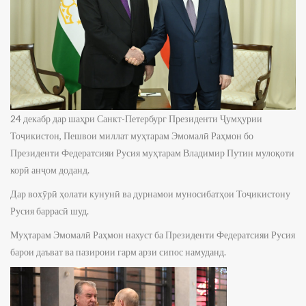
24 декабр дар шаҳри Санкт-Петербург Президенти Ҷумҳурии
Тоҷикистон, Пешвои миллат муҳтарам Эмомалӣ Раҳмон бо
Президенти Федератсияи Русия муҳтарам Владимир Путин мулоқоти
корӣ анҷом доданд.
Дар вохӯрӣ ҳолати кунунӣ ва дурнамои муносибатҳои Тоҷикистону
Русия баррасӣ шуд.
Муҳтарам Эмомалӣ Раҳмон нахуст ба Президенти Федератсияи Русия
барои даъват ва пазироии гарм арзи сипос намуданд.