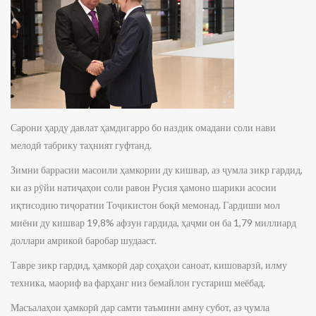
Сарони ҳарду давлат ҳамдигарро бо наздик омадани соли нави
мелодӣ табрику таҳният гуфтанд.
Зимни баррасии масоили ҳамкории ду кишвар, аз ҷумла зикр гардид,
ки аз рӯйи натиҷаҳои соли равон Русия ҳамоно шарики асосии
иқтисодию тиҷоратии Тоҷикистон боқӣ мемонад. Гардиши мол
миёни ду кишвар 19,8% афзун гардида, ҳаҷми он ба 1,79 миллиард
доллари амрикоӣ баробар шудааст.
Тавре зикр гардид, ҳамкорӣ дар соҳаҳои саноат, кишоварзӣ, илму
техника, маориф ва фарҳанг низ бемайлон густариш меёбад.
Масъалаҳои ҳамкорӣ дар самти таъмини амну субот, аз ҷумла