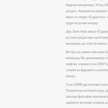
баррасӣ менамоянд. Устод Ай
додааст. Арзиши ин равиши 
аввал то охири «Ёддоштҳо» з
худро ба қалам меорад.
Дар Эрон бори аввал «Ёддош
ва пажуҳандагонро ҷалб наму
мешаванд, ки онҳо ба тавзеҳ 
Ин буд, ки ҳамин ниёзҳоро 
мебандад. Ин донишманди тоҷ
шефтаи тоҷикон соли 2007 ҳ
тоҷикӣ ва фарҳанги суннати
шавад.
Соли 2008 дар натиҷаи пурс
Раҳмонзода интихоб шуда, д
доктори фалсафаи мамлакатҳо
адабиёти муосири тоҷикон ас