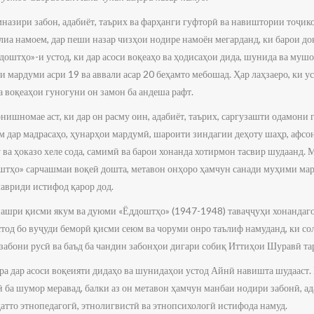
зири забон, адабиёт, таърих ва фарҳанги гуфторӣ ва навиштории тоҷикон
лиа намоем, дар пеши назар чизҳои нодире намоён мегарданд, ки барои д
доштҳо»-и устод, ки дар асоси воқеаҳо ва ҳодисаҳои дида, шунида ва му
и мардуми асри 19 ва аввали асар 20 беҳамто мебошад. Ҳар лаҳзаеро, ки у
ба воқеаҳои гуногуни он замон ба андеша рафт.
ишномае аст, ки дар он расму оин, адабиёт, таърих, саргузашти одамони 
м дар мадрасаҳо, ҳунарҳои мардумӣ, шароити зиндагии деҳоту шаҳр, афсон
ва ҳоказо хеле сода, самимӣ ва барои хонанда хотирмон тасвир шудаанд. М
штҳо» сарчашмаи воқеӣ дошта, метавон онҳоро ҳамчун санади муҳими ма
авриди истифод қарор дод.
 нашри қисми якум ва дуюми «Ёддоштҳо» (1947-1948) таваҷҷуҳи хонандаг
 Устод бо вуҷуди беморӣ қисми сеюм ва чоруми онро таълиф намуданд, ки с
а забони русӣ ва баъд ба чандин забонҳои дигари собиқ Иттиҳои Шуравӣ та
рра дар асоси воқеияти дидаҳо ва шунидаҳои устод Айнӣ навишта шудааст.
ба шумор меравад, балки аз он метавон ҳамчун манбаи нодири забонӣ, ада
ҳатто этнопедагогӣ, этнолигвистӣ ва этнопсихологӣ истифода намуд.