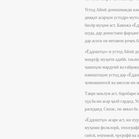
Устод Айнӣ донишманди камна
диққат асарҳои устодро муто
бисёр муҳим аст. Бавижа «Ёд
шуда, дар донистани фарҳанг
дар асоси он метавон роҷеъ 
«Ёддоштҳо»-и устод Айнӣ дон
маъруф, муҳити адабӣ, таъли
ҷашнҳои мардумӣ ва ғайраву 
навиштаҳои устод дар «Ёддо
ҷомеашиносӣ ва амсоли ин м
Тавре маълум аст, баробари
зуд ба ин асар ҷалб гардид.
расиданд. Сипас, он аввал б
«Ёддоштҳо» асаре аст, ки пу
муҳими фолклорӣ, этнографӣ 
сиёсӣ, иҷтимоӣ, ҷуғрофӣ ва 