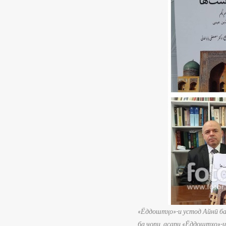
«Ёддоштҳо»-и устод Айнӣ ба
ба чопи асари «Ёддоштҳо»-и 