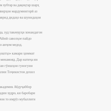
м хубтар ва дақиқтар шарҳ
свирҳои мардумнигорӣ аз
маврид дидаҳо ва шунидаҳои
а, зуд таваҷҷуҳи хонандагон
 Айнӣ саволҳое пайдо
ҳо анҷом медод.
ддоштҳо» камари ҳиммат
 менамояд. Дар натиҷа ин
таи гӯишҳои гуногуни
иллии Тоҷикистон дохил
 академик Абдуҷаббор
дии худро, ки баробари
амон то имрӯз мубаллиғи