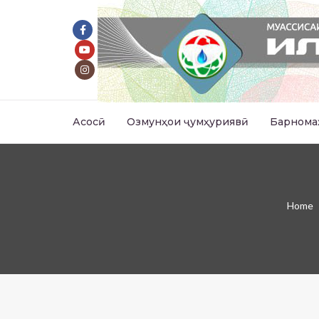
Асосӣ
Озмунҳои ҷумҳуриявӣ
Барнома
Home