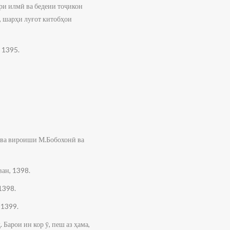
ори илмӣ ва бедеии тоҷикон
қ, шарҳи луғот китобҳои
 1395.
 ва вироиши М.Бобохонӣ ва
ан, 1398.
1398.
 1399.
Барои ин кор ӯ, пеш аз ҳама,