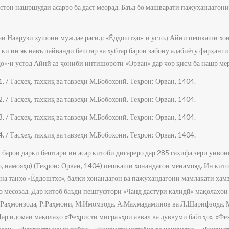
стон нашршудаи асарро ба даст меорад. Баъд бо машварати пажуҳандагони
рафаи Наврӯзи хушоин муждае расид: «Ёддоштҳо»-и устод Айнӣ пешкаши хо
 ки ин як навъ пайванди бештар ва хубтар барои забону адабиёту фарҳанг
ҳо»-и устод Айнӣ аз ҷониби интишороти «Орван» дар чор қисм ба нашр мер
. / Тасҳеҳ, таҳқиқ ва тавзеҳи М.Бобохонӣ. Теҳрон: Орван, 1404.
. / Тасҳеҳ, таҳқиқ ва тавзеҳи М.Бобохонӣ. Теҳрон: Орван, 1404.
. / Тасҳеҳ, таҳқиқ ва тавзеҳи М.Бобохонӣ. Теҳрон: Орван, 1404.
. / Тасҳеҳ, таҳқиқ ва тавзеҳи М.Бобохонӣ. Теҳрон: Орван, 1404.
 барои дарки бештари ин асар китоби дигареро дар 285 саҳифа зери унво
 намояҳо) (Теҳрон: Орван, 1404) пешкаши хонандагон менамояд. Ин китоб
 на танҳо «Ёддоштҳо», балки хонандагон ва пажуҳандагони мамлакати ҳам
 месозад. Дар китоб баъди пешгуфтори «Чанд дастури калидӣ» мақолаҳо
Раҳмонзода, Р.Раҳмонӣ, М.Имомзода, А.Маҳмадаминов ва Л.Шарифзода, М
ар идомаи мақолаҳо «Феҳристи мисраъҳои аввал ва дуввуми байтҳо», «Фе