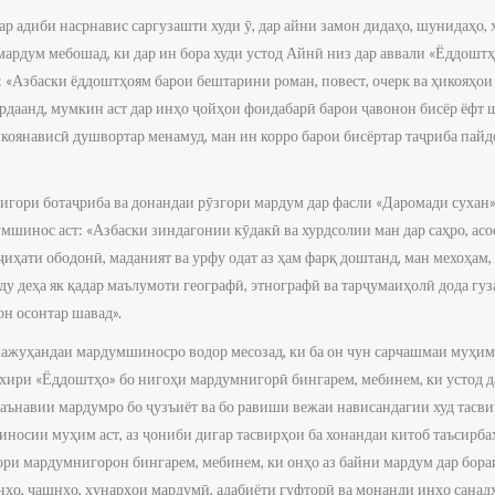
ҳар адиби насрнавис саргузашти худи ӯ, дар айни замон дидаҳо, шунидаҳо, 
ардум мебошад, ки дар ин бора худи устод Айнӣ низ дар аввали «Ёддоштҳ
: «Азбаски ёддоштҳоям барои бештарини роман, повест, очерк ва ҳикояҳои
рдаанд, мумкин аст дар инҳо ҷойҳои фоидабарӣ барои ҷавонон бисёр ёфт ш
коянависӣ душвортар менамуд, ман ин корро барои бисёртар таҷриба пайд
игори ботаҷриба ва донандаи рӯзгори мардум дар фасли «Даромади сухан»
мшинос аст: «Азбаски зиндагонии кӯдакӣ ва хурдсолии ман дар саҳро, асос
з ҷиҳати ободонӣ, маданият ва урфу одат аз ҳам фарқ доштанд, ман мехоҳам,
 ду деҳа як қадар маълумоти географӣ, этнографӣ ва тарҷумаиҳолӣ дода гу
н осонтар шавад».
пажуҳандаи мардумшиносро водор месозад, ки ба он чун сарчашмаи муҳи
 охири «Ёддоштҳо» бо нигоҳи мардумнигорӣ бингарем, мебинем, ки устод д
маънавии мардумро бо ҷузъиёт ва бо равиши вежаи нависандагии худ тасви
иносии муҳим аст, аз ҷониби дигар тасвирҳои ба хонандаи китоб таъсирб
ри мардумнигорон бингарем, мебинем, ки онҳо аз байни мардум дар бораи
нҳо, ҷашнҳо, ҳунарҳои мардумӣ, адабиёти гуфторӣ ва монанди инҳо санадҳ