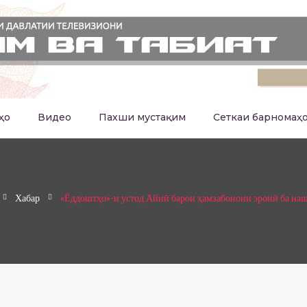
ҳо
Видео
Пахши мустақим
Сеткаи барномаҳ
Хабар
«Ёддоштҳо»-и устод Айнӣ барои ҳамзабонони эронӣ ба наш