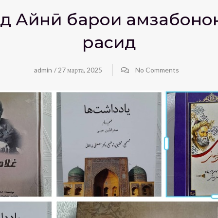
од Айнӣ барои ҳамзабон
расид
admin
/
27 марта, 2025
No Comments