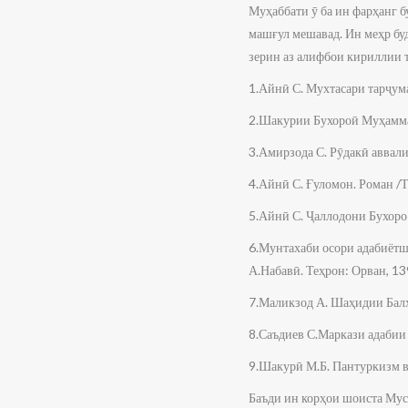
Муҳаббати ӯ ба ин фарҳанг б
машғул мешавад. Ин меҳр буд
зерин аз алифбои кириллии 
1.Айнӣ С. Мухтасари тарҷума
2.Шакурии Бухороӣ Муҳамма
3.Амирзода С. Рӯдакӣ аввал
4.Айнӣ С. Ғуломон. Роман /Т
5.Айнӣ С. Ҷаллодони Бухоро 
6.Мунтахаби осори адабиётш
А.Набавӣ. Теҳрон: Орван, 13
7.Маликзод А. Шаҳидии Бал
8.Саъдиев С.Маркази адабии
9.Шакурӣ М.Б. Пантуркизм в
Баъди ин корҳои шоиста Муст