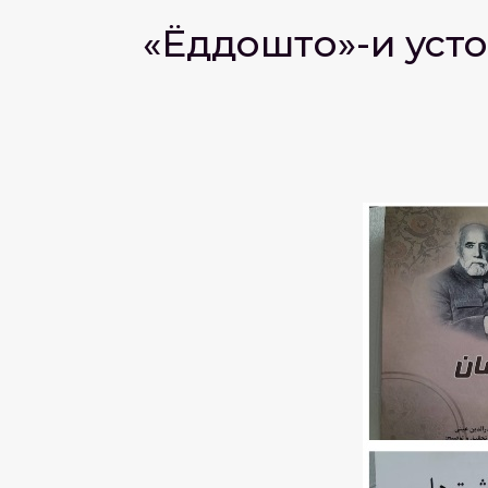
«Ёддоштҳо»-и уст