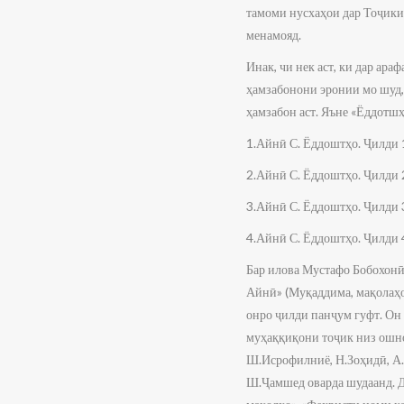
тамоми нусхаҳои дар Тоҷики
менамояд.
Инак, чи нек аст, ки дар а
ҳамзабонони эронии мо шуд,
ҳамзабон аст. Яъне «Ёддотш
1.Айнӣ С. Ёддоштҳо. Ҷилди 1
2.Айнӣ С. Ёддоштҳо. Ҷилди 2
3.Айнӣ С. Ёддоштҳо. Ҷилди 3
4.Айнӣ С. Ёддоштҳо. Ҷилди 4
Бар илова Мустафо Бобохонӣ
Айнӣ» (Муқаддима, мақолаҳо,
онро ҷилди панҷум гуфт. Он
муҳаққиқони тоҷик низ ошно
Ш.Исрофилниё, Н.Зоҳидӣ, А.
Ш.Ҷамшед оварда шудаанд. Д