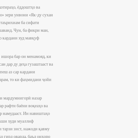
хотираҳо, ёддоштҳо ва
о» зери унвони «Як-ду сухан
 таърихиам ба сифати
аванд. Чун, ба фикри ман,
о кардани худ мавқуф
 ишора бар он менамояд, ки
ан дар ду деҳа гузаштааст ва
 пеш аз сар кардани
зарам, то ки фаҳмидани ҷойи
ми мардумнигорӣ назар
ар рафти баёни воқеаҳо ва
р намудааст. Ин навиштаҳо
ахши худи муаллиф
 тарзи зист, нажоди қавму
о гирд оварда, баъд онҳоро