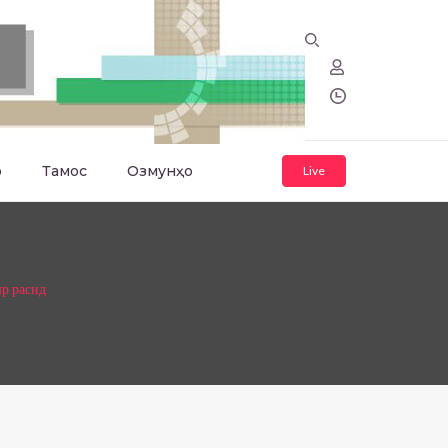
о
Тамос
Озмунҳо
Live
р расид