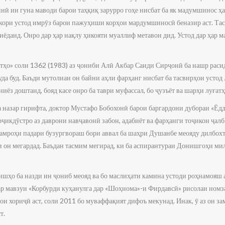
нӣ ин гуна маводи барои таҳқиқ зарурро гоҳе нисбат ба як мадумшинос ҳа
кори устод имрӯз барои пажуҳиши корҳои мардумшиносӣ беназир аст. Та
иёданд. Онро дар ҳар нақлу ҳикояти муаллиф метавон дид. Устод дар ҳар 
тҳо» соли 1362 (1983) аз ҷониби Алӣ Акбар Саиди Сирҷонӣ ба нашр расид
да буд. Баъди мутолиаи он байни аҳли фарҳанг нисбат ба тасвирҳои устод
ниёз доштанд, бояд касе онро ба таври муфассал, бо ҷузъёт ва шарҳи луғат
ба назар гирифта, доктор Мустафо Бобохонӣ барои баргардони дубораи «Ё
икдӯстро аз даврони навҷавонӣ забон, адабиёт ва фарҳанги тоҷикон ҷалб
амроҳи падари бузургвораш бори аввал ба шаҳри Душанбе меояду дилбох
и он мегардад. Баъдан тасмим мегирад, ки ба аспирантураи Донишгоҳи м
ишҳо ба назди ин ҷониб меояд ва бо маслиҳати камина устоди роҳнамояш
ар мавзуи «Корбурди куҳанулга дар «Шоҳнома»-и Фирдавсӣ» рисолаи номза
и хориҷӣ аст, соли 2011 бо муваффақият дифоъ мекунад. Инак, ӯ аз он з
т.