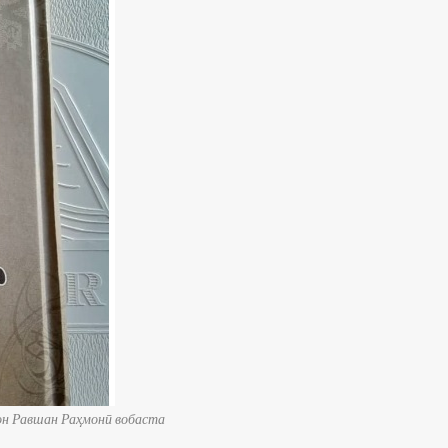
он Равшан Раҳмонӣ вобаста