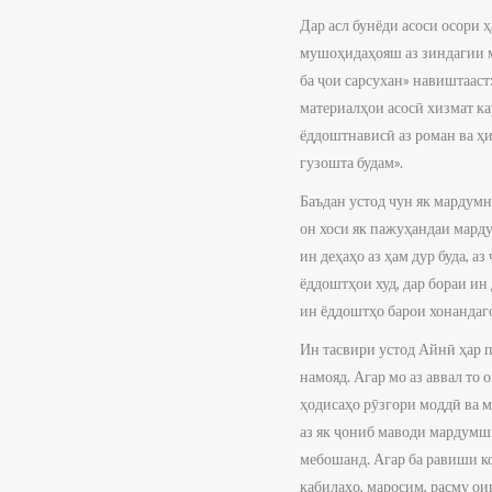
Дар асл бунёди асоси осори 
мушоҳидаҳояш аз зиндагии м
ба ҷои сарсухан» навиштааст
материалҳои асосӣ хизмат ка
ёддоштнависӣ аз роман ва ҳи
гузошта будам».
Баъдан устод чун як мардумн
он хоси як пажуҳандаи марду
ин деҳаҳо аз ҳам дур буда, а
ёддоштҳои худ, дар бораи ин
ин ёддоштҳо барои хонандаго
Ин тасвири устод Айнӣ ҳар 
намояд. Агар мо аз аввал то
ҳодисаҳо рӯзгори моддӣ ва 
аз як ҷониб маводи мардумш
мебошанд. Агар ба равиши ко
қабилаҳо, маросим, расму ои