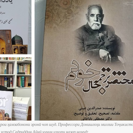
рои ҳамзабонони эронӣ чоп шуд.
Профессори Донишгоҳи миллии Тоҷикист
устод Садриддин Айнӣ чунин изҳори назар намуд: