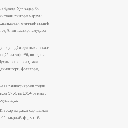
 буданд. Ҳар қадар бо
онистани рӯзгори мардум
шоҳидакардаи муаллиф таълиф
стод Айнӣ тасвир намудааст,
гуногун, рӯзгори шахсиятҳои
агӯӣ, латифагӯӣ, оинҳо ва
уҳим он аст, ки ҳамаи
рдумнигорӣ, фолклорӣ,
он ва равшафикрони тоҷик
олҳои 1950 ва 1954 ба нашр
рҷума шуд.
 Ин асар на фақат сарчашмаи
бӣ, таърихӣ, фарҳангӣ,