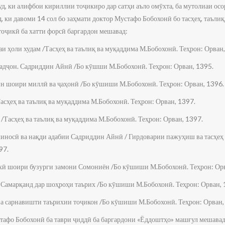
уд, ки алифбои кириллии тоҷикиро дар сатҳи аъло омӯхта, ба мутолиаи ос
, ки давоми 14 сол бо заҳмати доктор Мустафо Бобохонӣ бо тасҳеҳ, таъли
тоҷикӣ ба хатти форсӣ баргардон мешавад:
и ҳоли худам /Тасҳеҳ ва таълиқ ва муқаддима М.Бобохонӣ. Теҳрон: Орван,
дҷон. Садриддин Айнӣ /Бо кӯшши М.Бобохонӣ. Теҳрон: Орван, 1395.
ин шоири миллӣ ва ҷаҳонӣ /Бо кӯшиши М.Бобохонӣ. Теҳрон: Орван, 1396.
асҳеҳ ва таълиқ ва муқаддима М.Бобохонӣ. Теҳрон: Орван, 1397.
/Тасҳеҳ ва таълиқ ва муқаддима М.Бобохонӣ. Теҳрон: Орван, 1397.
иносӣ ва нақди адабии Садриддин Айнӣ / Гирдоварии пажуҳиш ва тасҳеҳ
97.
хӣ шоири бузурги замони Сомониён /Бо кӯшиши М.Бобохонӣ. Теҳрон: Орв
 Самарқанд дар шоҳроҳи таърих /Бо кӯшиши М.Бобохонӣ. Теҳрон: Орван, 
а сарнавишти таърихии тоҷикон /Бо кӯшиши М.Бобохонӣ. Теҳрон: Орван,
афо Бобохонӣ ба таври ҷиддӣ ба баргардони «Ёддоштҳо» машғул мешавад. 