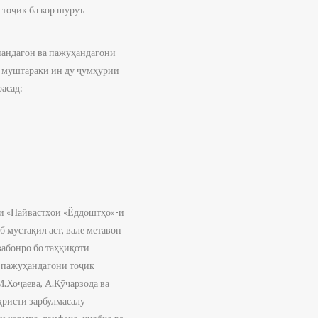
 тоҷик ба кор шуруъ
нандагон ва пажуҳандагони
и муштараки ин ду ҷумҳурии
асад:
ни «Пайвастҳои «Ёддоштҳо»-и
 мустақил аст, вале метавон
забонро бо таҳқиқоти
и пажуҳандагони тоҷик
.Хоҷаева, А.Кӯчарзода ва
ҳристи зарбулмасалу