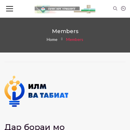
Members
Home
Members
Дар бораи мо