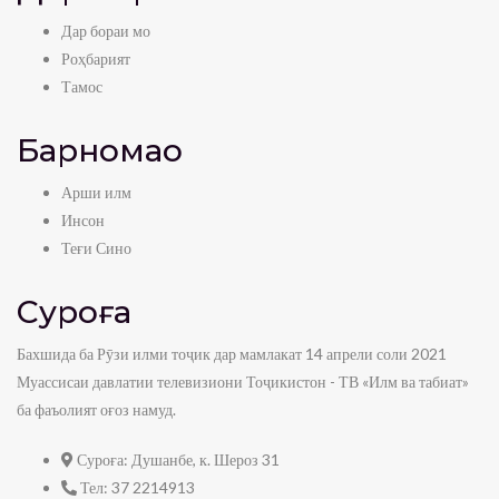
Дар бораи мо
Роҳбарият
Тамос
Барномаҳо
Арши илм
Инсон
Теғи Сино
Суроға
Бахшида ба Рӯзи илми тоҷик дар мамлакат 14 апрели соли 2021
Муассисаи давлатии телевизиони Тоҷикистон - ТВ «Илм ва табиат»
ба фаъолият оғоз намуд.
Суроға:
Душанбе, к. Шероз 31
Тел:
37 2214913