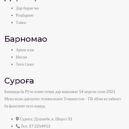
Дар бораи мо
Роҳбарият
Тамос
Барномаҳо
Арши илм
Инсон
Теғи Сино
Суроға
Бахшида ба Рӯзи илми тоҷик дар мамлакат 14 апрели соли 2021
Муассисаи давлатии телевизиони Тоҷикистон - ТВ «Илм ва табиат»
ба фаъолият оғоз намуд.
Суроға:
Душанбе, к. Шероз 31
Тел:
37 2214913