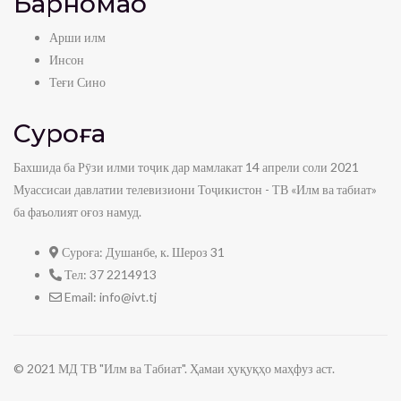
Барномаҳо
Арши илм
Инсон
Теғи Сино
Суроға
Бахшида ба Рӯзи илми тоҷик дар мамлакат 14 апрели соли 2021
Муассисаи давлатии телевизиони Тоҷикистон - ТВ «Илм ва табиат»
ба фаъолият оғоз намуд.
Суроға:
Душанбе, к. Шероз 31
Тел:
37 2214913
Email:
info@ivt.tj
© 2021 МД ТВ "Илм ва Табиат". Ҳамаи ҳуқуқҳо маҳфуз аст.