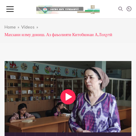
Home
»
Videos
»
Махзани илму дониш. Аз фаъолияти Китобхонаи А.Лоҳутӣ