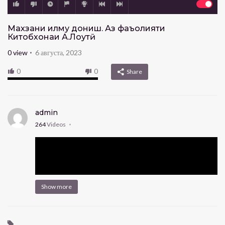
Махзани илму дониш. Аз фаъолияти
Китобхонаи А.Лоҳутӣ
0
view
6 августа, 2023
0
0
Share
admin
264
Videos
Show more