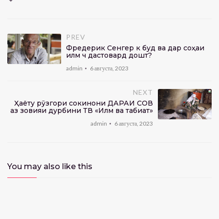
PREV
Фредерик Сенгер кӣ буд ва дар соҳаи
илм чӣ дастовард дошт?
admin
6 августа, 2023
NEXT
Ҳаёту рӯзгори сокинони ДАРАИ СОВ
аз зовияи дурбини ТВ «Илм ва табиат»
admin
6 августа, 2023
You may also like this