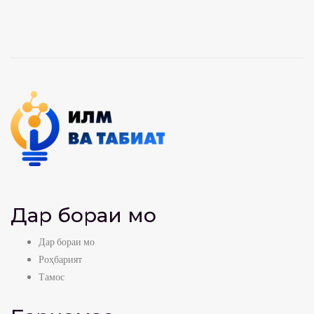
Дар бораи мо
Дар бораи мо
Роҳбарият
Тамос