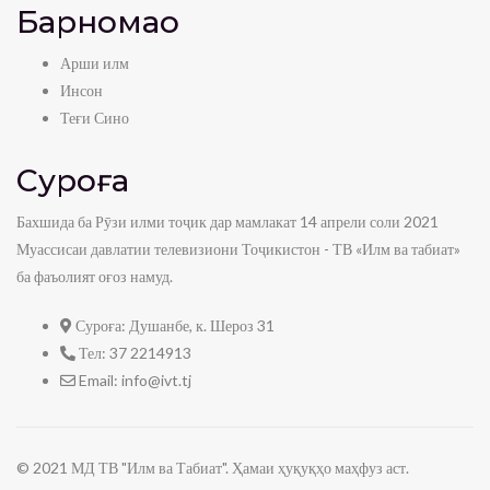
Барномаҳо
Арши илм
Инсон
Теғи Сино
Суроға
Бахшида ба Рӯзи илми тоҷик дар мамлакат 14 апрели соли 2021
Муассисаи давлатии телевизиони Тоҷикистон - ТВ «Илм ва табиат»
ба фаъолият оғоз намуд.
Суроға:
Душанбе, к. Шероз 31
Тел:
37 2214913
Email:
info@ivt.tj
© 2021 МД ТВ "Илм ва Табиат". Ҳамаи ҳуқуқҳо маҳфуз аст.