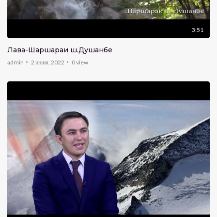
3:51
Лавҳа-Шаршараи ш.Душанбе
admin
2 июня, 2022
0
view