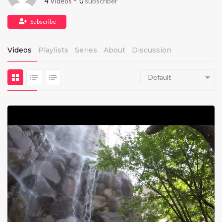
4
Videos
0
subscriber
Subscribe
Videos
Playlists
Series
About
Discussion
Default