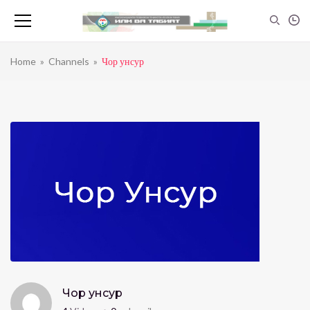
Home
»
Channels
»
Чор унсур
Чор унсур