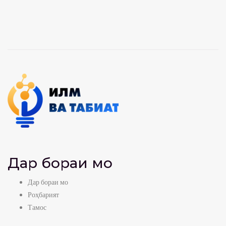
Дар бораи мо
Дар бораи мо
Роҳбарият
Тамос