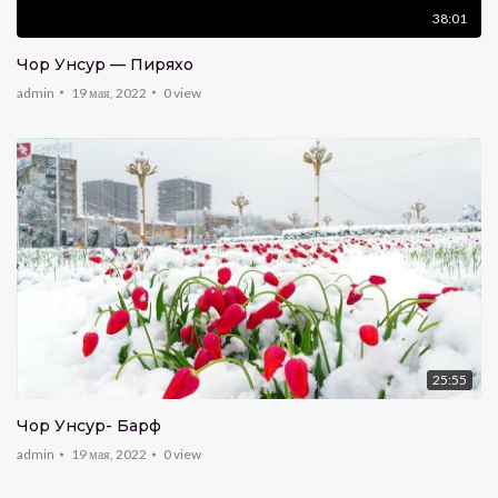
38:01
Чор Унсур — Пиряхҳо
admin
19 мая, 2022
0
view
25:55
Чор Унсур- Барф
admin
19 мая, 2022
0
view