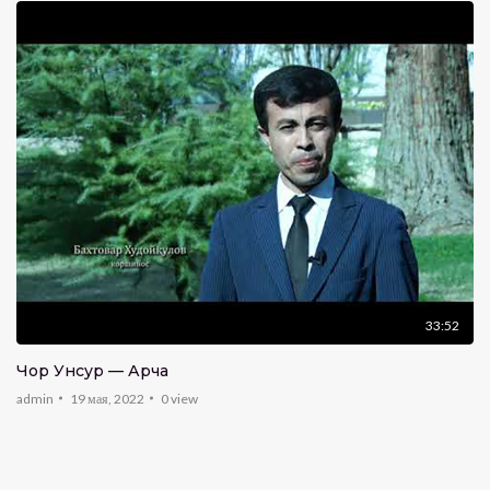
33:52
Чор Унсур — Арча
admin
19 мая, 2022
0
view