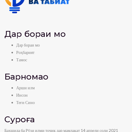
Дар бораи мо
Дар бораи мо
Роҳбарият
Тамос
Барномаҳо
Арши илм
Инсон
Теғи Сино
Суроға
Бахшида ба Рӯзи илми тоҷик дар мамлакат 14 апрели соли 2021