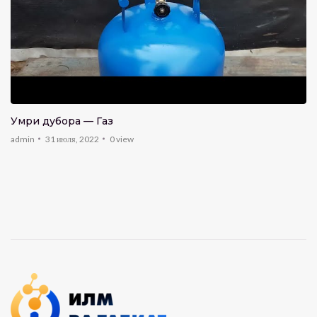
Умри дубора — Газ
admin
31 июля, 2022
0
view