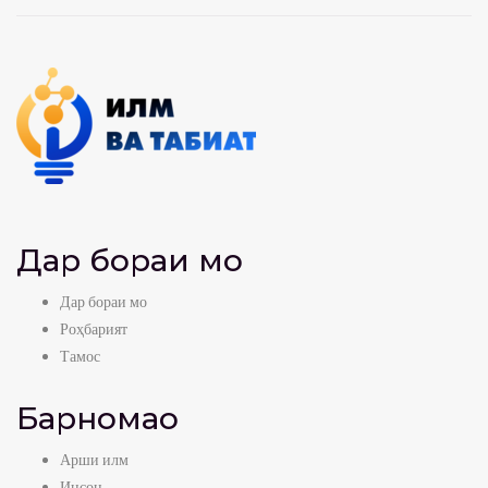
Дар бораи мо
Дар бораи мо
Роҳбарият
Тамос
Барномаҳо
Арши илм
Инсон