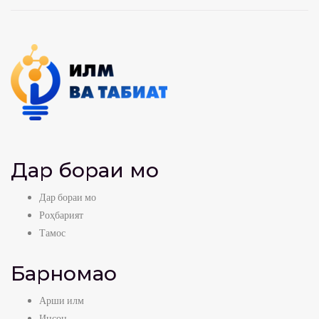
Дар бораи мо
Дар бораи мо
Роҳбарият
Тамос
Барномаҳо
Арши илм
Инсон