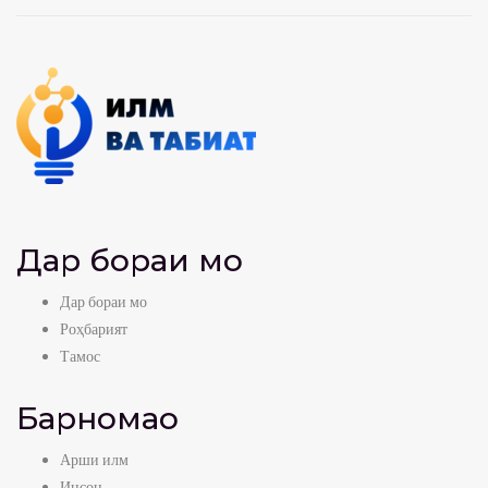
Дар бораи мо
Дар бораи мо
Роҳбарият
Тамос
Барномаҳо
Арши илм
Инсон