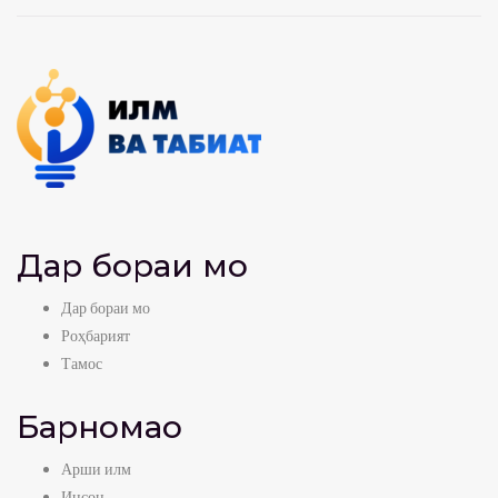
Дар бораи мо
Дар бораи мо
Роҳбарият
Тамос
Барномаҳо
Арши илм
Инсон