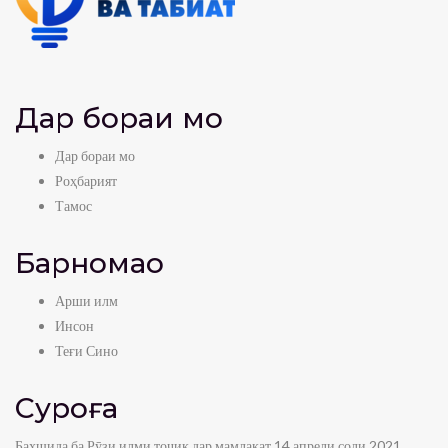
Дар бораи мо
Дар бораи мо
Роҳбарият
Тамос
Барномаҳо
Арши илм
Инсон
Теғи Сино
Суроға
Бахшида ба Рӯзи илми тоҷик дар мамлакат 14 апрели соли 2021