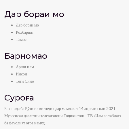
Дар бораи мо
Дар бораи мо
Роҳбарият
Тамос
Барномаҳо
Арши илм
Инсон
Теғи Сино
Суроға
Бахшида ба Рӯзи илми тоҷик дар мамлакат 14 апрели соли 2021
Муассисаи давлатии телевизиони Тоҷикистон - ТВ «Илм ва табиат»
ба фаъолият оғоз намуд.