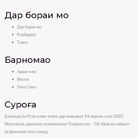
Дар бораи мо
Дар бораи мо
Роҳбарият
Тамос
Барномаҳо
Арши илм
Инсон
Теғи Сино
Суроға
Бахшида ба Рӯзи илми тоҷик дар мамлакат 14 апрели соли 2021
Муассисаи давлатии телевизиони Тоҷикистон - ТВ «Илм ва табиат»
ба фаъолият оғоз намуд.