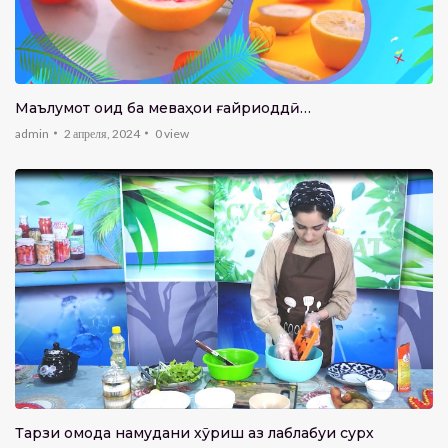
Маълумот оид ба меваҳои ғайриоддӣ…
admin
2 апреля, 2024
0
view
Тарзи омода намудани хӯриш аз лаблабуи сурх