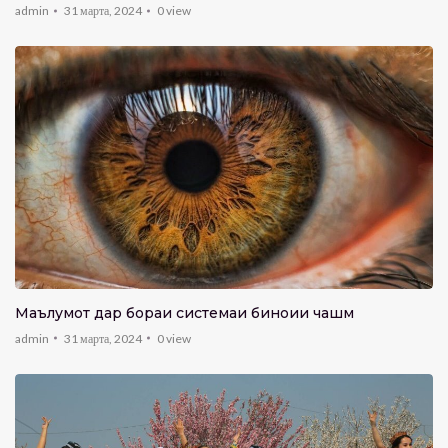
admin
31 марта, 2024
0
view
Маълумот дар бораи системаи биноии чашм
admin
31 марта, 2024
0
view