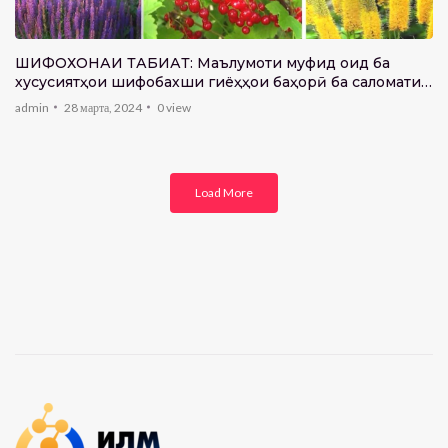
ШИФОХОНАИ ТАБИАТ: Маълумоти муфид оид ба
хусусиятҳои шифобахши гиёҳҳои баҳорӣ ба саломатии
инсон
admin
28 марта, 2024
0
view
Load More