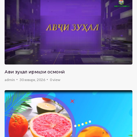
Авҷи зуҳал ҷирмҳои осмонӣ
admin
30 января, 2026
0
view