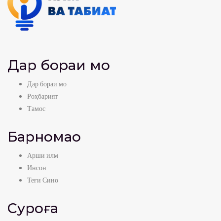
Дар бораи мо
Дар бораи мо
Роҳбарият
Тамос
Барномаҳо
Арши илм
Инсон
Теғи Сино
Суроға