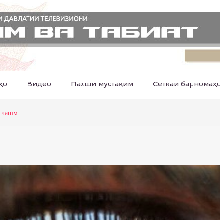
ҳо
Видео
Пахши мустақим
Сеткаи барномаҳ
и чашм