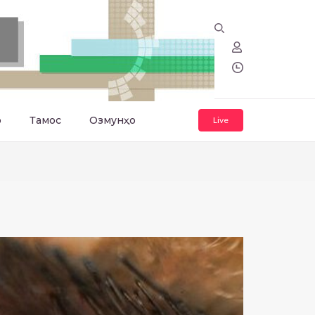
о
Тамос
Озмунҳо
Live