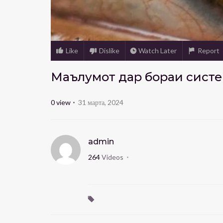
Like
Dislike
Watch Later
Report
Маълумот дар бораи сист
0
view
31 марта, 2024
admin
264
Videos