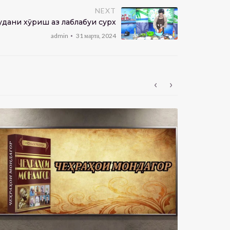
NEXT
удани хӯриш аз лаблабуи сурх
admin
31 марта, 2024
Фредерик С