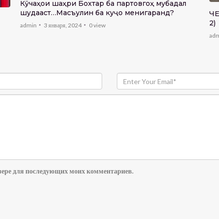
Кӯчаҳои шаҳри Бохтар ба партовгоҳ мубадал
шудааст…Масъулин ба куҷо менигаранд?
ЧЕҲР
2)
admin
3 января, 2024
0
view
ad
аузере для последующих моих комментариев.