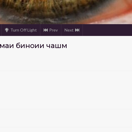
Turn Off Light
Prev
Next
емаи биноии чашм