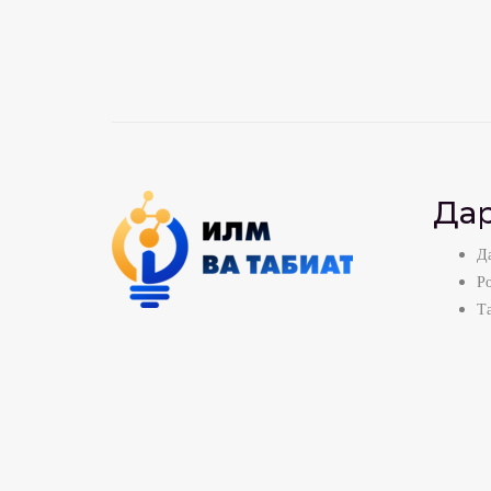
Дар
Да
Р
Т