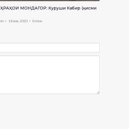
дастовард
АҲОИ МОНДАГОР: Куруши Кабир (қисми
admin
6 авгу
min
14 мая, 2023
0
view