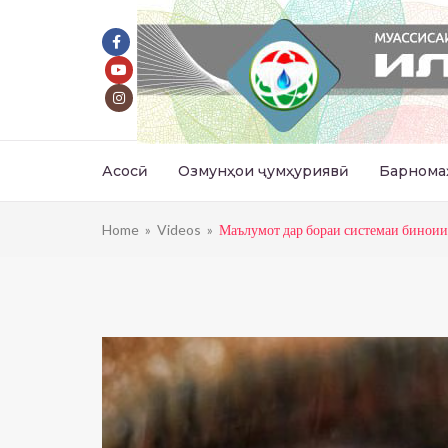
Асосӣ
Озмунҳои ҷумҳуриявӣ
Барнома
Home
»
Videos
»
Маълумот дар бораи системаи бинои