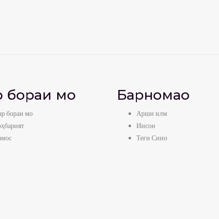
 бораи мо
Барномаҳо
р бораи мо
Арши илм
оҳбарият
Инсон
амос
Теғи Сино