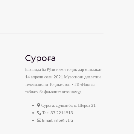
Суроға
Бахшида ба Рӯзи илми тоҷик дар мамлакат
14 апрели соли 2021 Муассисаи давлатии
телевизиони Тоҷикистон - ТВ «Илм ва
табиат» ба фаъолият оғоз намуд.
Суроға:
Душанбе, к. Шероз 31
Тел:
37 2214913
Email:
info@ivt.tj