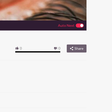
Auto Next
0
0
Share