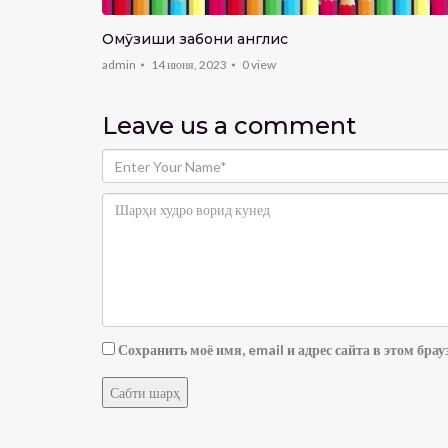
рзӣ ба
ешавад?
Омӯзиши забони англисӣ
admin
14 июня, 2023
0
view
Leave us
a comment
Сохранить моё имя, email и адрес сайта в этом бр