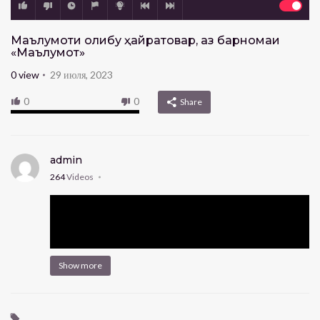
Маълумоти ҷолибу ҳайратовар, аз барномаи
«Маълумот»
0
view
29 июля, 2023
0
0
Share
admin
264
Videos
Show more