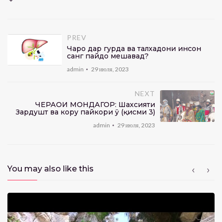
PREV
Чаро дар гурда ва талхадони инсон
санг пайдо мешавад?
admin
29 июля, 2023
NEXT
ЧЕҲРАҲОИ МОНДАГОР: Шахсияти
Зардушт ва кору пайкори ӯ (қисми 3)
admin
29 июля, 2023
You may also like this