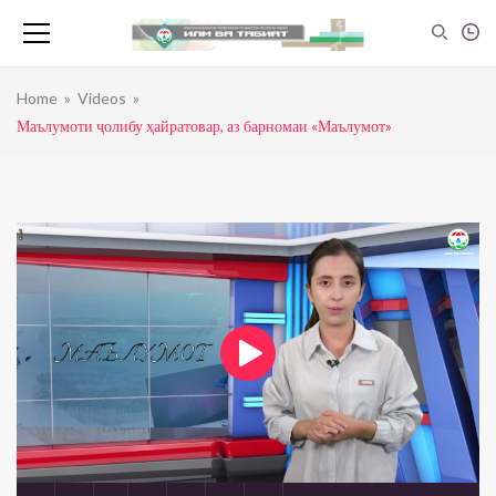
Home
»
Videos
»
Маълумоти ҷолибу ҳайратовар, аз барномаи «Маълумот»