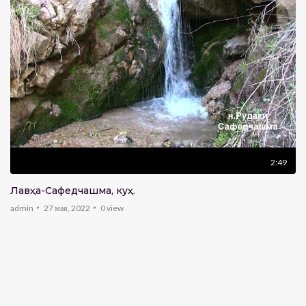
2:49
Лавҳа-Сафедчашма, куҳ.
admin
27 мая, 2022
0
view