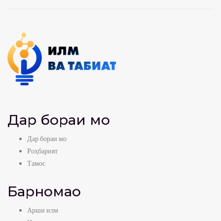
Дар бораи мо
Дар бораи мо
Роҳбарият
Тамос
Барномаҳо
Арши илм