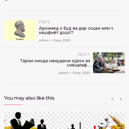
PREV
Архимед кӣ буд ва дар соҳаи илм чӣ
кашфиёт дошт?
admin
9 мая, 2023
NEXT
Тарзи омода намудани хӯрок аз
сиёҳалаф…
admin
9 мая, 2023
You may also like this