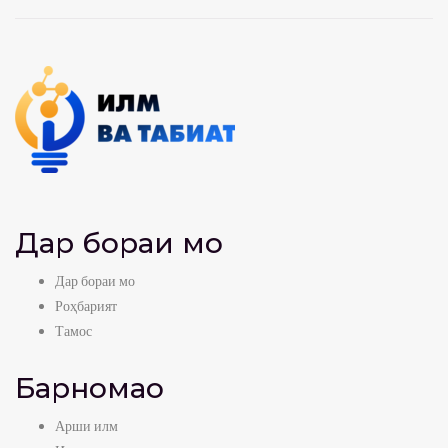
Дар бораи мо
Дар бораи мо
Роҳбарият
Тамос
Барномаҳо
Арши илм