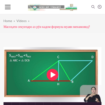
Home
»
Videos
»
Масоҳати секунҷаро аз рӯи кадом формула муаян менамоянд?