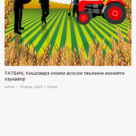
ТАТБИҚ: Кишоварзӣ омили асосии таъмини амнияти
озуқаворӣ
admin
19 июня, 2023
0
view