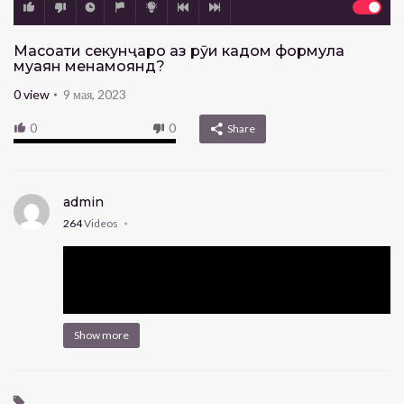
Масоҳати секунҷаро аз рӯи кадом формула
муаян менамоянд?
0
view
9 мая, 2023
0
0
Share
admin
264
Videos
Show more